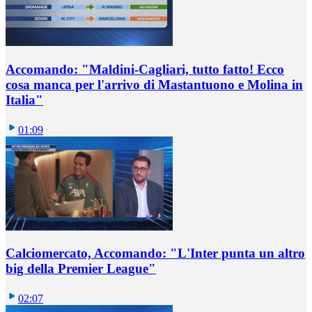
Accomando: "Maldini-Cagliari, tutto fatto! Ecco
cosa manca per l'arrivo di Mastantuono e Molina in
Italia"
01:09
Calciomercato, Accomando: "L'Inter punta un altro
big della Premier League"
02:07