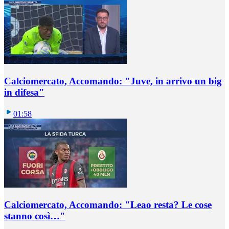
Calciomercato, Accomando: "Juve, in arrivo un big
in difesa"
01:58
Calciomercato, Accomando: "Leao resta? Le cose
stanno così…"