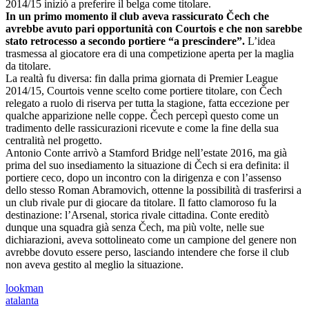
2014/15 iniziò a preferire il belga come titolare.
In un primo momento il club aveva rassicurato Čech che
avrebbe avuto pari opportunità con Courtois e che non sarebbe
stato retrocesso a secondo portiere “a prescindere”.
L’idea
trasmessa al giocatore era di una competizione aperta per la maglia
da titolare.
La realtà fu diversa: fin dalla prima giornata di Premier League
2014/15, Courtois venne scelto come portiere titolare, con Čech
relegato a ruolo di riserva per tutta la stagione, fatta eccezione per
qualche apparizione nelle coppe. Čech percepì questo come un
tradimento delle rassicurazioni ricevute e come la fine della sua
centralità nel progetto.
Antonio Conte arrivò a Stamford Bridge nell’estate 2016, ma già
prima del suo insediamento la situazione di Čech si era definita: il
portiere ceco, dopo un incontro con la dirigenza e con l’assenso
dello stesso Roman Abramovich, ottenne la possibilità di trasferirsi a
un club rivale pur di giocare da titolare. Il fatto clamoroso fu la
destinazione: l’Arsenal, storica rivale cittadina. Conte ereditò
dunque una squadra già senza Čech, ma più volte, nelle sue
dichiarazioni, aveva sottolineato come un campione del genere non
avrebbe dovuto essere perso, lasciando intendere che forse il club
non aveva gestito al meglio la situazione.
lookman
atalanta