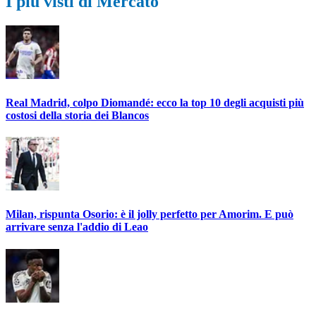
I più visti di Mercato
Real Madrid, colpo Diomandé: ecco la top 10 degli acquisti più
costosi della storia dei Blancos
Milan, rispunta Osorio: è il jolly perfetto per Amorim. E può
arrivare senza l'addio di Leao