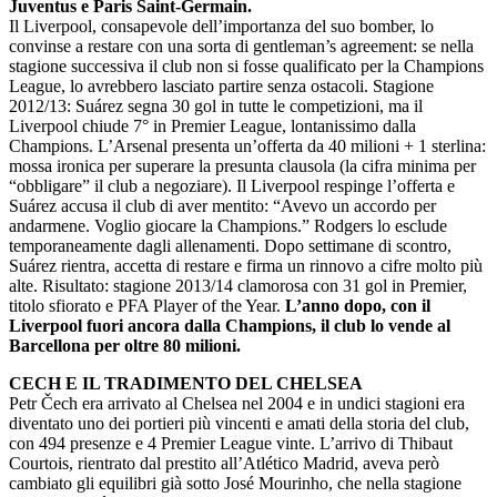
Juventus e Paris Saint-Germain.
Il Liverpool, consapevole dell’importanza del suo bomber, lo
convinse a restare con una sorta di gentleman’s agreement: se nella
stagione successiva il club non si fosse qualificato per la Champions
League, lo avrebbero lasciato partire senza ostacoli. Stagione
2012/13: Suárez segna 30 gol in tutte le competizioni, ma il
Liverpool chiude 7° in Premier League, lontanissimo dalla
Champions. L’Arsenal presenta un’offerta da 40 milioni + 1 sterlina:
mossa ironica per superare la presunta clausola (la cifra minima per
“obbligare” il club a negoziare). Il Liverpool respinge l’offerta e
Suárez accusa il club di aver mentito: “Avevo un accordo per
andarmene. Voglio giocare la Champions.” Rodgers lo esclude
temporaneamente dagli allenamenti. Dopo settimane di scontro,
Suárez rientra, accetta di restare e firma un rinnovo a cifre molto più
alte. Risultato: stagione 2013/14 clamorosa con 31 gol in Premier,
titolo sfiorato e PFA Player of the Year.
L’anno dopo, con il
Liverpool fuori ancora dalla Champions, il club lo vende al
Barcellona per oltre 80 milioni.
CECH E IL TRADIMENTO DEL CHELSEA
Petr Čech era arrivato al Chelsea nel 2004 e in undici stagioni era
diventato uno dei portieri più vincenti e amati della storia del club,
con 494 presenze e 4 Premier League vinte. L’arrivo di Thibaut
Courtois, rientrato dal prestito all’Atlético Madrid, aveva però
cambiato gli equilibri già sotto José Mourinho, che nella stagione