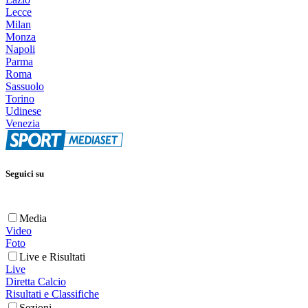
Lecce
Milan
Monza
Napoli
Parma
Roma
Sassuolo
Torino
Udinese
Venezia
Seguici su
Media
Video
Foto
Live e Risultati
Live
Diretta Calcio
Risultati e Classifiche
Sezioni