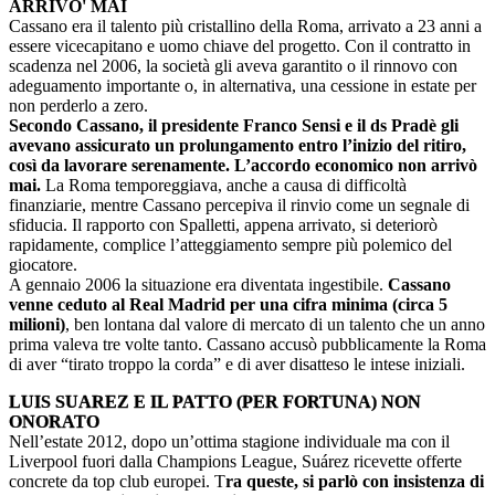
ARRIVO' MAI
Cassano era il talento più cristallino della Roma, arrivato a 23 anni a
essere vicecapitano e uomo chiave del progetto. Con il contratto in
scadenza nel 2006, la società gli aveva garantito o il rinnovo con
adeguamento importante o, in alternativa, una cessione in estate per
non perderlo a zero.
Secondo Cassano, il presidente Franco Sensi e il ds Pradè gli
avevano assicurato un prolungamento entro l’inizio del ritiro,
così da lavorare serenamente. L’accordo economico non arrivò
mai.
La Roma temporeggiava, anche a causa di difficoltà
finanziarie, mentre Cassano percepiva il rinvio come un segnale di
sfiducia. Il rapporto con Spalletti, appena arrivato, si deteriorò
rapidamente, complice l’atteggiamento sempre più polemico del
giocatore.
A gennaio 2006 la situazione era diventata ingestibile.
Cassano
venne ceduto al Real Madrid per una cifra minima (circa 5
milioni)
, ben lontana dal valore di mercato di un talento che un anno
prima valeva tre volte tanto. Cassano accusò pubblicamente la Roma
di aver “tirato troppo la corda” e di aver disatteso le intese iniziali.
LUIS SUAREZ E IL PATTO (PER FORTUNA) NON
ONORATO
Nell’estate 2012, dopo un’ottima stagione individuale ma con il
Liverpool fuori dalla Champions League, Suárez ricevette offerte
concrete da top club europei. T
ra queste, si parlò con insistenza di