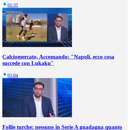
01:35
Calciomercato, Accomando: "Napoli, ecco cosa
succede con Lukaku"
01:04
Follie turche: nessuno in Serie A guadagna quanto