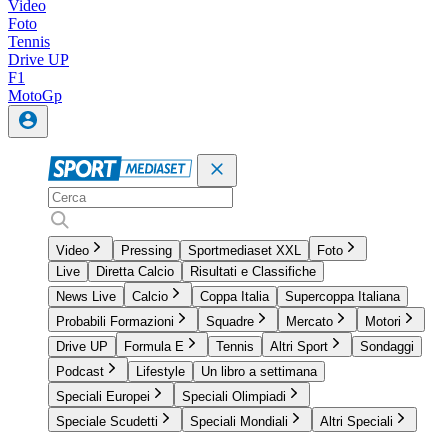
Video
Foto
Tennis
Drive UP
F1
MotoGp
Video
Pressing
Sportmediaset XXL
Foto
Live
Diretta Calcio
Risultati e Classifiche
News Live
Calcio
Coppa Italia
Supercoppa Italiana
Probabili Formazioni
Squadre
Mercato
Motori
Drive UP
Formula E
Tennis
Altri Sport
Sondaggi
Podcast
Lifestyle
Un libro a settimana
Speciali Europei
Speciali Olimpiadi
Speciale Scudetti
Speciali Mondiali
Altri Speciali