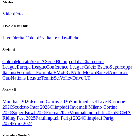
Media
Video
Foto
Live e Risultati
Live
Diretta Calcio
Risultati e Classifiche
Sezioni
Calcio
Mercato
Serie A
Serie B
Coppa Italia
Champions
League
Europa League
Conference League
Calcio Estero
Supercoppa
Italiana
Formula 1
Formula E
MotoGP
Altri Motori
Basket
America's
Cup
Nations League
Tennis
Sci
Volley
Drive UP
Speciali
Mondiali 2026
Roland Garros 2026
Sportmediaset Live Riccione
2026
Scudetto Inter 2026
Olimpiadi Invernali Milano Cortina
2026
Super Bowl 2026
Eicma 2025
Mondiale per club 2025
EICMA
Riding Fest 2025
Paralimpiadi Parigi 2024
Olimpiadi Parigi
2024
Euro 2024
Squadra Serie A