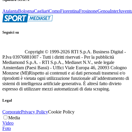
Atalanta
Bologna
Cagliari
Como
Fiorentina
Frosinone
Genoa
Inter
Juvent
Seguici su
Copyright © 1999-
2026
RTI S.p.A. Business Digital -
P.Iva 03976881007 - Tutti i diritti riservati - Per la pubblicità
Mediamond S.p.A. - RTI S.p.A., Mediaset N.V., sede legale
Amsterdam (Paesi Bassi) - Uffici Viale Europa 46, 20093 Cologno
Monzese (MI)
Rispetto ai contenuti e ai dati personali trasmessi e/o
riprodotti è vietata ogni utilizzazione funzionale all’addestramento di
sistemi di intelligenza artificiale generativa. È altresì fatto divieto
espresso di utilizzare mezzi automatizzati di data scraping.
Legal
Corporate
Privacy Policy
Cookie Policy
Media
Video
Foto