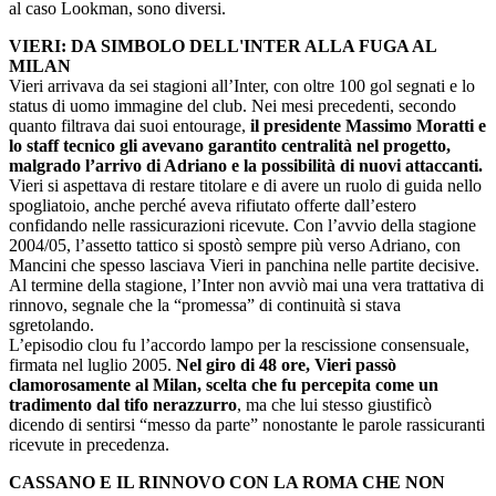
al caso Lookman, sono diversi.
VIERI: DA SIMBOLO DELL'INTER ALLA FUGA AL
MILAN
Vieri arrivava da sei stagioni all’Inter, con oltre 100 gol segnati e lo
status di uomo immagine del club. Nei mesi precedenti, secondo
quanto filtrava dai suoi entourage,
il presidente Massimo Moratti e
lo staff tecnico gli avevano garantito centralità nel progetto,
malgrado l’arrivo di Adriano e la possibilità di nuovi attaccanti.
Vieri si aspettava di restare titolare e di avere un ruolo di guida nello
spogliatoio, anche perché aveva rifiutato offerte dall’estero
confidando nelle rassicurazioni ricevute. Con l’avvio della stagione
2004/05, l’assetto tattico si spostò sempre più verso Adriano, con
Mancini che spesso lasciava Vieri in panchina nelle partite decisive.
Al termine della stagione, l’Inter non avviò mai una vera trattativa di
rinnovo, segnale che la “promessa” di continuità si stava
sgretolando.
L’episodio clou fu l’accordo lampo per la rescissione consensuale,
firmata nel luglio 2005.
Nel giro di 48 ore, Vieri passò
clamorosamente al Milan, scelta che fu percepita come un
tradimento dal tifo nerazzurro
, ma che lui stesso giustificò
dicendo di sentirsi “messo da parte” nonostante le parole rassicuranti
ricevute in precedenza.
CASSANO E IL RINNOVO CON LA ROMA CHE NON