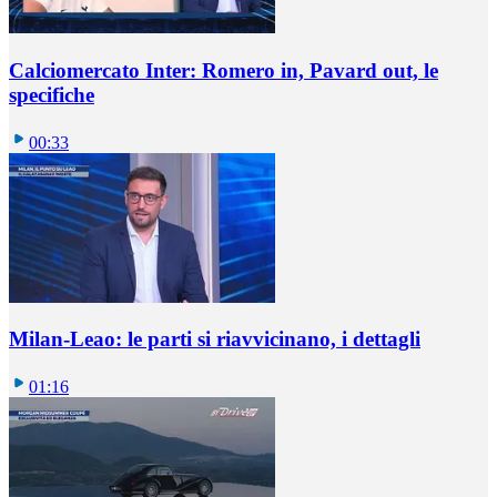
Calciomercato Inter: Romero in, Pavard out, le
specifiche
00:33
Milan-Leao: le parti si riavvicinano, i dettagli
01:16