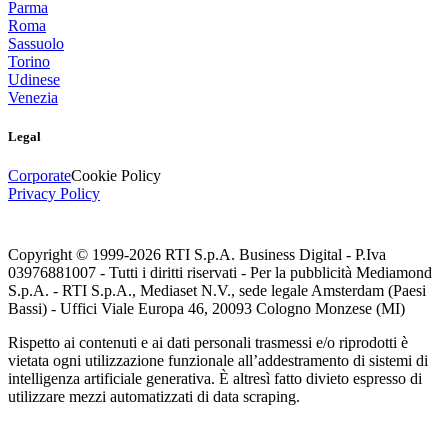
Parma
Roma
Sassuolo
Torino
Udinese
Venezia
Legal
Corporate
Cookie Policy
Privacy Policy
Copyright © 1999-
2026
RTI S.p.A. Business Digital - P.Iva
03976881007 - Tutti i diritti riservati - Per la pubblicità Mediamond
S.p.A. - RTI S.p.A., Mediaset N.V., sede legale Amsterdam (Paesi
Bassi) - Uffici Viale Europa 46, 20093 Cologno Monzese (MI)
Rispetto ai contenuti e ai dati personali trasmessi e/o riprodotti è
vietata ogni utilizzazione funzionale all’addestramento di sistemi di
intelligenza artificiale generativa. È altresì fatto divieto espresso di
utilizzare mezzi automatizzati di data scraping.