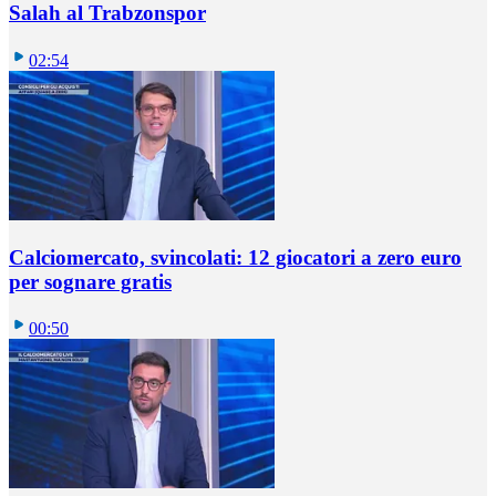
Salah al Trabzonspor
02:54
Calciomercato, svincolati: 12 giocatori a zero euro
per sognare gratis
00:50