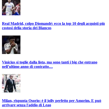
Real Madrid, colpo Diomandé: ecco la top 10 degli acquisti più
costosi della storia dei Blancos
Vinicius si toglie dalla lista, ma sono tanti i big che entrano
nell’ultimo anno di contratto…
Milan, rispunta Osorio: è il jolly perfetto per Amorim. E può
arrivare senza l'addio di Leao