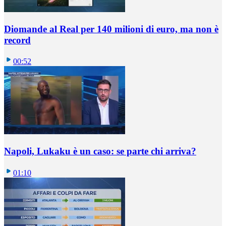
Diomande al Real per 140 milioni di euro, ma non è
record
00:52
Napoli, Lukaku è un caso: se parte chi arriva?
01:10