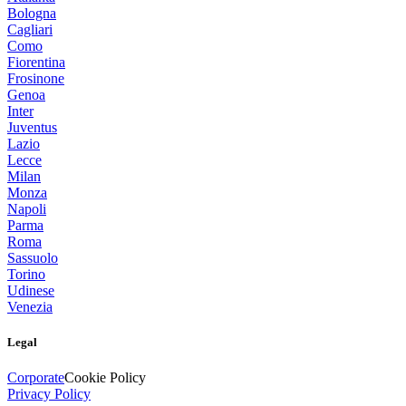
Bologna
Cagliari
Como
Fiorentina
Frosinone
Genoa
Inter
Juventus
Lazio
Lecce
Milan
Monza
Napoli
Parma
Roma
Sassuolo
Torino
Udinese
Venezia
Legal
Corporate
Cookie Policy
Privacy Policy