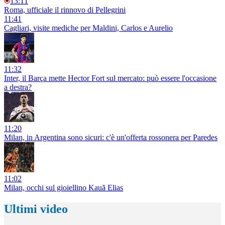
13:11
Roma, ufficiale il rinnovo di Pellegrini
11:41
Cagliari, visite mediche per Maldini, Carlos e Aurelio
11:32
Inter, il Barça mette Hector Fort sul mercato: può essere l'occasione
a destra?
11:20
Milan, in Argentina sono sicuri: c'è un'offerta rossonera per Paredes
11:02
Milan, occhi sul gioiellino Kauã Elias
Ultimi video