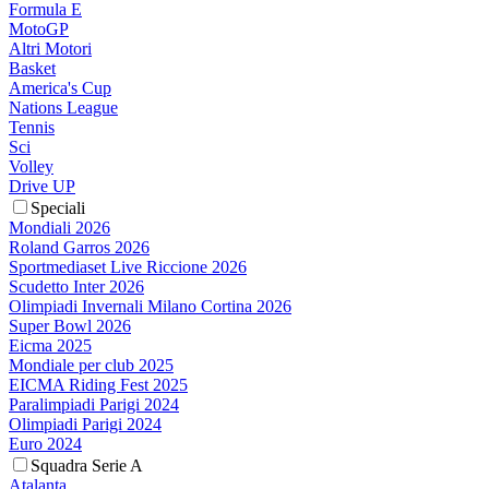
Formula E
MotoGP
Altri Motori
Basket
America's Cup
Nations League
Tennis
Sci
Volley
Drive UP
Speciali
Mondiali 2026
Roland Garros 2026
Sportmediaset Live Riccione 2026
Scudetto Inter 2026
Olimpiadi Invernali Milano Cortina 2026
Super Bowl 2026
Eicma 2025
Mondiale per club 2025
EICMA Riding Fest 2025
Paralimpiadi Parigi 2024
Olimpiadi Parigi 2024
Euro 2024
Squadra Serie A
Atalanta