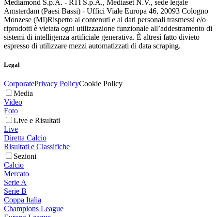
Mediamond S.p.A. - RTI S.p.A., Mediaset N.V., sede legale
Amsterdam (Paesi Bassi) - Uffici Viale Europa 46, 20093 Cologno
Monzese (MI)
Rispetto ai contenuti e ai dati personali trasmessi e/o
riprodotti è vietata ogni utilizzazione funzionale all’addestramento di
sistemi di intelligenza artificiale generativa. È altresì fatto divieto
espresso di utilizzare mezzi automatizzati di data scraping.
Legal
Corporate
Privacy Policy
Cookie Policy
Media
Video
Foto
Live e Risultati
Live
Diretta Calcio
Risultati e Classifiche
Sezioni
Calcio
Mercato
Serie A
Serie B
Coppa Italia
Champions League