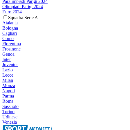
Paralimpiadi Parigi 2024
Olimpiadi Parigi 2024
Euro 2024
Squadra Serie A
Atalanta
Bologna
Cagliari
Como
Fiorentina
Frosinone
Genoa
Inter
Juventus
Lazio
Lecce
Milan
Monza
Napoli
Parma
Roma
Sassuolo
Torino
Udinese
Venezia