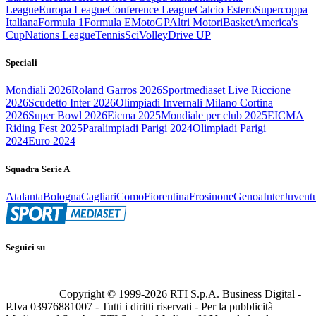
League
Europa League
Conference League
Calcio Estero
Supercoppa
Italiana
Formula 1
Formula E
MotoGP
Altri Motori
Basket
America's
Cup
Nations League
Tennis
Sci
Volley
Drive UP
Speciali
Mondiali 2026
Roland Garros 2026
Sportmediaset Live Riccione
2026
Scudetto Inter 2026
Olimpiadi Invernali Milano Cortina
2026
Super Bowl 2026
Eicma 2025
Mondiale per club 2025
EICMA
Riding Fest 2025
Paralimpiadi Parigi 2024
Olimpiadi Parigi
2024
Euro 2024
Squadra Serie A
Atalanta
Bologna
Cagliari
Como
Fiorentina
Frosinone
Genoa
Inter
Juvent
Seguici su
Copyright © 1999-
2026
RTI S.p.A. Business Digital -
P.Iva 03976881007 - Tutti i diritti riservati - Per la pubblicità