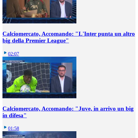
Calciomercato, Accomando: "L'Inter punta un altro
big della Premier League"
02:07
Calciomercato, Accomando: "Juve, in arrivo un big
in difesa"
01:58