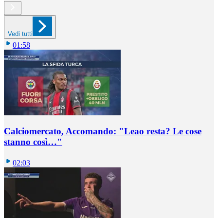
Vedi tutti
01:58
Calciomercato, Accomando: "Leao resta? Le cose
stanno così…"
02:03