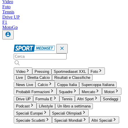
Video
Foto
Tennis
Drive UP
F1
MotoGp
Video
Pressing
Sportmediaset XXL
Foto
Live
Diretta Calcio
Risultati e Classifiche
News Live
Calcio
Coppa Italia
Supercoppa Italiana
Probabili Formazioni
Squadre
Mercato
Motori
Drive UP
Formula E
Tennis
Altri Sport
Sondaggi
Podcast
Lifestyle
Un libro a settimana
Speciali Europei
Speciali Olimpiadi
Speciale Scudetti
Speciali Mondiali
Altri Speciali