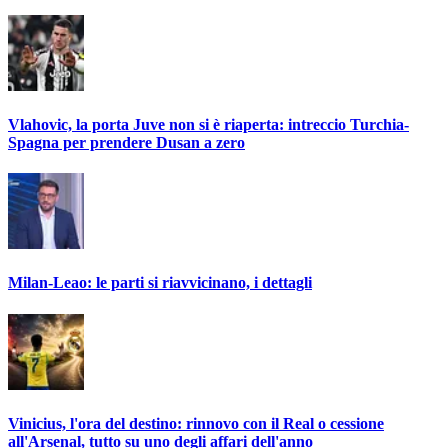
Vlahovic, la porta Juve non si è riaperta: intreccio Turchia-
Spagna per prendere Dusan a zero
Milan-Leao: le parti si riavvicinano, i dettagli
Vinicius, l'ora del destino: rinnovo con il Real o cessione
all'Arsenal, tutto su uno degli affari dell'anno