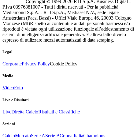
Copyright © 1999-
2026
RTI S.p.A. Business Digital -
P.Iva 03976881007 - Tutti i diritti riservati - Per la pubblicità
Mediamond S.p.A. - RTI S.p.A., Mediaset N.V., sede legale
Amsterdam (Paesi Bassi) - Uffici Viale Europa 46, 20093 Cologno
Monzese (MI)
Rispetto ai contenuti e ai dati personali trasmessi e/o
riprodotti è vietata ogni utilizzazione funzionale all’addestramento di
sistemi di intelligenza artificiale generativa. È altresì fatto divieto
espresso di utilizzare mezzi automatizzati di data scraping.
Legal
Corporate
Privacy Policy
Cookie Policy
Media
Video
Foto
Live e Risultati
Live
Diretta Calcio
Risultati e Classifiche
Sezioni
Calcio
Mercato
Serie A
Serie B
Coppa Italia
Champions