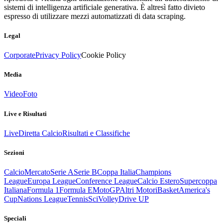
sistemi di intelligenza artificiale generativa. È altresì fatto divieto
espresso di utilizzare mezzi automatizzati di data scraping.
Legal
Corporate
Privacy Policy
Cookie Policy
Media
Video
Foto
Live e Risultati
Live
Diretta Calcio
Risultati e Classifiche
Sezioni
Calcio
Mercato
Serie A
Serie B
Coppa Italia
Champions
League
Europa League
Conference League
Calcio Estero
Supercoppa
Italiana
Formula 1
Formula E
MotoGP
Altri Motori
Basket
America's
Cup
Nations League
Tennis
Sci
Volley
Drive UP
Speciali