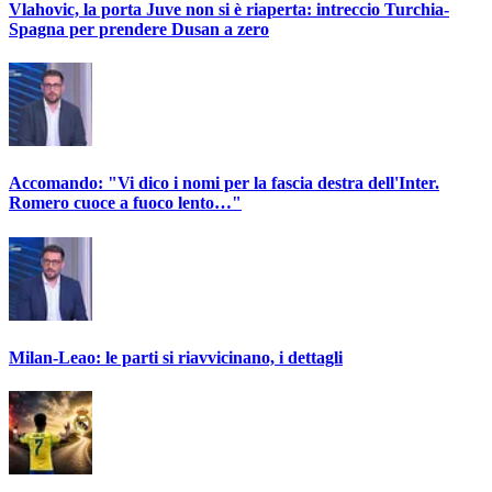
Vlahovic, la porta Juve non si è riaperta: intreccio Turchia-
Spagna per prendere Dusan a zero
Accomando: "Vi dico i nomi per la fascia destra dell'Inter.
Romero cuoce a fuoco lento…"
Milan-Leao: le parti si riavvicinano, i dettagli