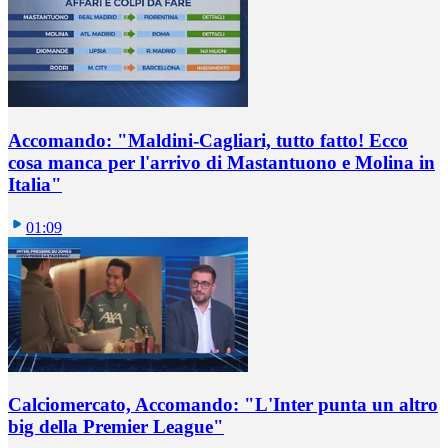
Accomando: "Maldini-Cagliari, tutto fatto! Ecco
cosa manca per l'arrivo di Mastantuono e Molina in
Italia"
01:09
Calciomercato, Accomando: "L'Inter punta un altro
big della Premier League"