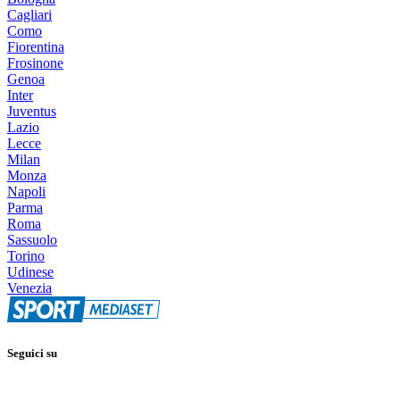
Cagliari
Como
Fiorentina
Frosinone
Genoa
Inter
Juventus
Lazio
Lecce
Milan
Monza
Napoli
Parma
Roma
Sassuolo
Torino
Udinese
Venezia
Seguici su