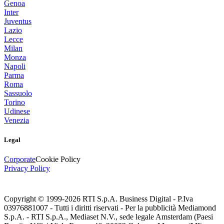
Genoa
Inter
Juventus
Lazio
Lecce
Milan
Monza
Napoli
Parma
Roma
Sassuolo
Torino
Udinese
Venezia
Legal
Corporate
Cookie Policy
Privacy Policy
Copyright © 1999-
2026
RTI S.p.A. Business Digital - P.Iva
03976881007 - Tutti i diritti riservati - Per la pubblicità Mediamond
S.p.A. - RTI S.p.A., Mediaset N.V., sede legale Amsterdam (Paesi