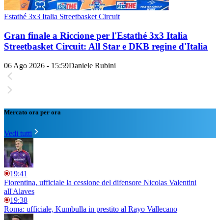
Estathé 3x3 Italia Streetbasket Circuit
Gran finale a Riccione per l'Estathé 3x3 Italia
Streetbasket Circuit: All Star e DKB regine d'Italia
06 Ago 2026 - 15:59
Daniele Rubini
Mercato ora per ora
Vedi tutti
19:41
Fiorentina, ufficiale la cessione del difensore Nicolas Valentini
all'Alaves
19:38
Roma: ufficiale, Kumbulla in prestito al Rayo Vallecano