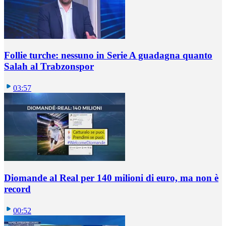
Follie turche: nessuno in Serie A guadagna quanto
Salah al Trabzonspor
03:57
Diomande al Real per 140 milioni di euro, ma non è
record
00:52