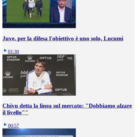
Juve, per la difesa l'obiettivo è uno solo, Lucumì
01:30
Chivu detta la linea sul mercato: "Dobbiamo alzare
il livello""
00:57