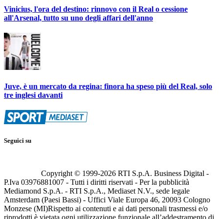
Vinicius, l'ora del destino: rinnovo con il Real o cessione
all'Arsenal, tutto su uno degli affari dell'anno
Juve, è un mercato da regina: finora ha speso più del Real, solo
tre inglesi davanti
Seguici su
Copyright © 1999-
2026
RTI S.p.A. Business Digital -
P.Iva 03976881007 - Tutti i diritti riservati - Per la pubblicità
Mediamond S.p.A. - RTI S.p.A., Mediaset N.V., sede legale
Amsterdam (Paesi Bassi) - Uffici Viale Europa 46, 20093 Cologno
Monzese (MI)
Rispetto ai contenuti e ai dati personali trasmessi e/o
riprodotti è vietata ogni utilizzazione funzionale all’addestramento di