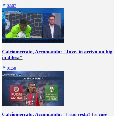
02:07
Calciomercato, Accomando: "Juve, in arrivo un big
in difesa"
01:58
Calciomercato, Accomando: "Leao resta? Le cose