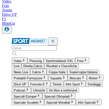
Video
Foto
Tennis
Drive UP
F1
MotoGp
Video
Pressing
Sportmediaset XXL
Foto
Live
Diretta Calcio
Risultati e Classifiche
News Live
Calcio
Coppa Italia
Supercoppa Italiana
Probabili Formazioni
Squadre
Mercato
Motori
Drive UP
Formula E
Tennis
Altri Sport
Sondaggi
Podcast
Lifestyle
Un libro a settimana
Speciali Europei
Speciali Olimpiadi
Speciale Scudetti
Speciali Mondiali
Altri Speciali