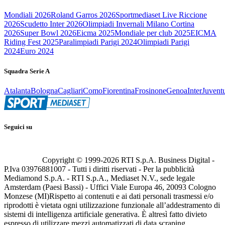
Mondiali 2026
Roland Garros 2026
Sportmediaset Live Riccione
2026
Scudetto Inter 2026
Olimpiadi Invernali Milano Cortina
2026
Super Bowl 2026
Eicma 2025
Mondiale per club 2025
EICMA
Riding Fest 2025
Paralimpiadi Parigi 2024
Olimpiadi Parigi
2024
Euro 2024
Squadra Serie A
Atalanta
Bologna
Cagliari
Como
Fiorentina
Frosinone
Genoa
Inter
Juvent
Seguici su
Copyright © 1999-
2026
RTI S.p.A. Business Digital -
P.Iva 03976881007 - Tutti i diritti riservati - Per la pubblicità
Mediamond S.p.A. - RTI S.p.A., Mediaset N.V., sede legale
Amsterdam (Paesi Bassi) - Uffici Viale Europa 46, 20093 Cologno
Monzese (MI)
Rispetto ai contenuti e ai dati personali trasmessi e/o
riprodotti è vietata ogni utilizzazione funzionale all’addestramento di
sistemi di intelligenza artificiale generativa. È altresì fatto divieto
espresso di utilizzare mezzi automatizzati di data scraping.