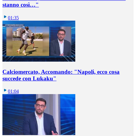
stanno così…"
01:35
Calciomercato, Accomando: "Napoli, ecco cosa
succede con Lukaku"
01:04