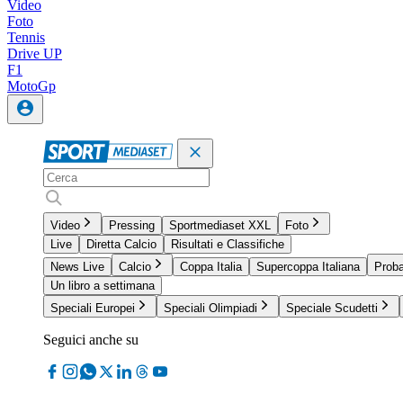
Video
Foto
Tennis
Drive UP
F1
MotoGp
Video
Pressing
Sportmediaset XXL
Foto
Live
Diretta Calcio
Risultati e Classifiche
News Live
Calcio
Coppa Italia
Supercoppa Italiana
Proba
Un libro a settimana
Speciali Europei
Speciali Olimpiadi
Speciale Scudetti
Seguici anche su