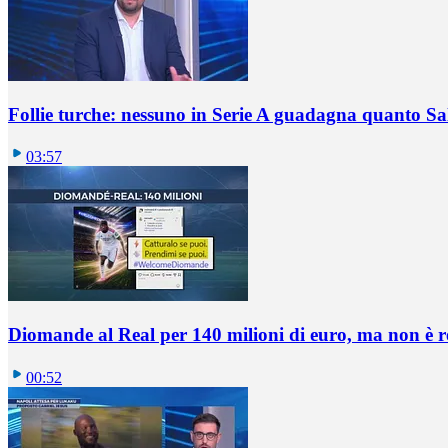
Follie turche: nessuno in Serie A guadagna quanto S
03:57
Diomande al Real per 140 milioni di euro, ma non è 
00:52