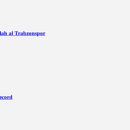
alah al Trabzonspor
record