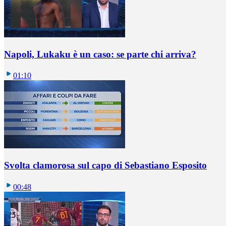
Napoli, Lukaku è un caso: se parte chi arriva?
01:10
Svolta clamorosa sul capo di Sebastiano Esposito
00:48