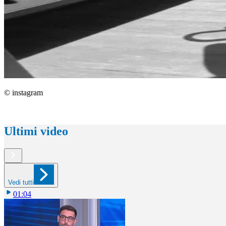
© instagram
Ultimi video
Vedi tutti
01:04