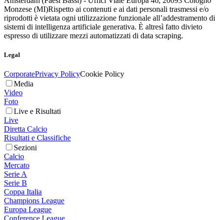
Amsterdam (Paesi Bassi) - Uffici Viale Europa 46, 20093 Cologno
Monzese (MI)
Rispetto ai contenuti e ai dati personali trasmessi e/o
riprodotti è vietata ogni utilizzazione funzionale all’addestramento di
sistemi di intelligenza artificiale generativa. È altresì fatto divieto
espresso di utilizzare mezzi automatizzati di data scraping.
Legal
Corporate
Privacy Policy
Cookie Policy
Media
Video
Foto
Live e Risultati
Live
Diretta Calcio
Risultati e Classifiche
Sezioni
Calcio
Mercato
Serie A
Serie B
Coppa Italia
Champions League
Europa League
Conference League