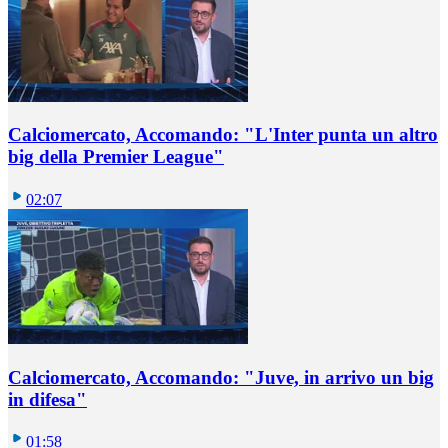
Calciomercato, Accomando: "L'Inter punta un altro
big della Premier League"
02:07
Calciomercato, Accomando: "Juve, in arrivo un big
in difesa"
01:58