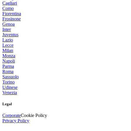
Cagliari
Como
Fiorentina
Frosinone
Genoa
Inter
Juventus
Lazio
Lecce
Milan
Monza
Napoli
Parma
Roma
Sassuolo
Torino
Udinese
Venezia
Legal
Corporate
Cookie Policy
Privacy Policy