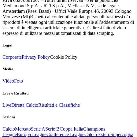
P.Iva 03976881007 - Tutti i diritti riservati - Per la pubblicità
Mediamond S.p.A. - RTI S.p.A., Mediaset N.V., sede legale
Amsterdam (Paesi Bassi) - Uffici Viale Europa 46, 20093 Cologno
Monzese (MI)
Rispetto ai contenuti e ai dati personali trasmessi e/o
riprodotti è vietata ogni utilizzazione funzionale all’addestramento di
sistemi di intelligenza artificiale generativa. È altresì fatto divieto
espresso di utilizzare mezzi automatizzati di data scraping.
Legal
Corporate
Privacy Policy
Cookie Policy
Media
Video
Foto
Live e Risultati
Live
Diretta Calcio
Risultati e Classifiche
Sezioni
Calcio
Mercato
Serie A
Serie B
Coppa Italia
Champions
League
Europa League
Conference League
Calcio Estero
Supercoppa