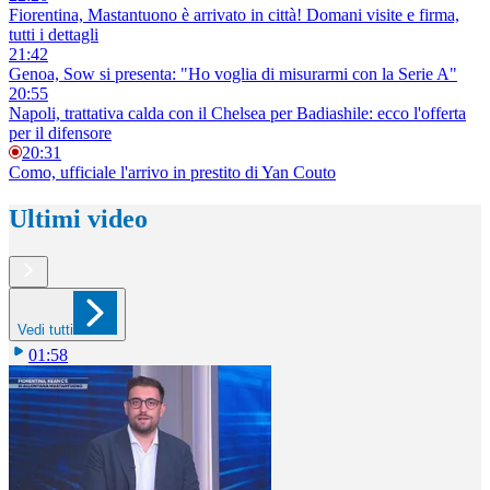
Fiorentina, Mastantuono è arrivato in città! Domani visite e firma,
tutti i dettagli
21:42
Genoa, Sow si presenta: "Ho voglia di misurarmi con la Serie A"
20:55
Napoli, trattativa calda con il Chelsea per Badiashile: ecco l'offerta
per il difensore
20:31
Como, ufficiale l'arrivo in prestito di Yan Couto
Ultimi video
Vedi tutti
01:58