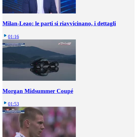
Milan-Leao: le parti si riavvicinano, i dettagli
01:16
Morgan Midsummer Coupé
01:53