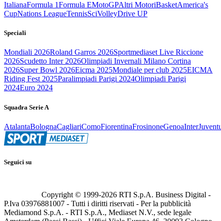
Italiana
Formula 1
Formula E
MotoGP
Altri Motori
Basket
America's
Cup
Nations League
Tennis
Sci
Volley
Drive UP
Speciali
Mondiali 2026
Roland Garros 2026
Sportmediaset Live Riccione
2026
Scudetto Inter 2026
Olimpiadi Invernali Milano Cortina
2026
Super Bowl 2026
Eicma 2025
Mondiale per club 2025
EICMA
Riding Fest 2025
Paralimpiadi Parigi 2024
Olimpiadi Parigi
2024
Euro 2024
Squadra Serie A
Atalanta
Bologna
Cagliari
Como
Fiorentina
Frosinone
Genoa
Inter
Juvent
Seguici su
Copyright © 1999-
2026
RTI S.p.A. Business Digital -
P.Iva 03976881007 - Tutti i diritti riservati - Per la pubblicità
Mediamond S.p.A. - RTI S.p.A., Mediaset N.V., sede legale