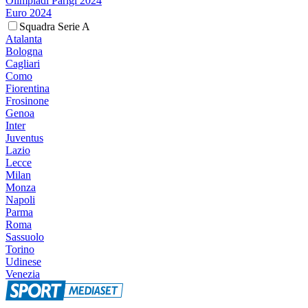
Olimpiadi Parigi 2024
Euro 2024
Squadra Serie A
Atalanta
Bologna
Cagliari
Como
Fiorentina
Frosinone
Genoa
Inter
Juventus
Lazio
Lecce
Milan
Monza
Napoli
Parma
Roma
Sassuolo
Torino
Udinese
Venezia