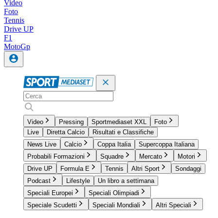
Video
Foto
Tennis
Drive UP
F1
MotoGp
Video
Pressing
Sportmediaset XXL
Foto
Live
Diretta Calcio
Risultati e Classifiche
News Live
Calcio
Coppa Italia
Supercoppa Italiana
Probabili Formazioni
Squadre
Mercato
Motori
Drive UP
Formula E
Tennis
Altri Sport
Sondaggi
Podcast
Lifestyle
Un libro a settimana
Speciali Europei
Speciali Olimpiadi
Speciale Scudetti
Speciali Mondiali
Altri Speciali