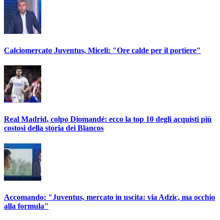
Calciomercato Juventus, Miceli: "Ore calde per il portiere"
Real Madrid, colpo Diomandé: ecco la top 10 degli acquisti più
costosi della storia dei Blancos
Accomando: "Juventus, mercato in uscita: via Adzic, ma occhio
alla formula"