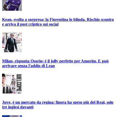
Kean, svolta a sorpresa: la Fiorentina lo blinda. Rischio scontro
e arriva il post criptico sui social
Milan, rispunta Osorio: è il jolly perfetto per Amorim. E può
arrivare senza l'addio di Leao
Juve, è un mercato da regina: finora ha speso più del Real, solo
tre inglesi davanti