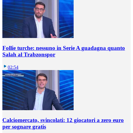
Follie turche: nessuno in Serie A guadagna quanto
Salah al Trabzonspor
02:54
Calciomercato, svincolati: 12 giocatori a zero euro
per sognare gratis