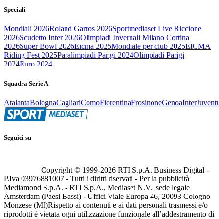
Speciali
Mondiali 2026
Roland Garros 2026
Sportmediaset Live Riccione
2026
Scudetto Inter 2026
Olimpiadi Invernali Milano Cortina
2026
Super Bowl 2026
Eicma 2025
Mondiale per club 2025
EICMA
Riding Fest 2025
Paralimpiadi Parigi 2024
Olimpiadi Parigi
2024
Euro 2024
Squadra Serie A
Atalanta
Bologna
Cagliari
Como
Fiorentina
Frosinone
Genoa
Inter
Juvent
Seguici su
Copyright © 1999-
2026
RTI S.p.A. Business Digital -
P.Iva 03976881007 - Tutti i diritti riservati - Per la pubblicità
Mediamond S.p.A. - RTI S.p.A., Mediaset N.V., sede legale
Amsterdam (Paesi Bassi) - Uffici Viale Europa 46, 20093 Cologno
Monzese (MI)
Rispetto ai contenuti e ai dati personali trasmessi e/o
riprodotti è vietata ogni utilizzazione funzionale all’addestramento di