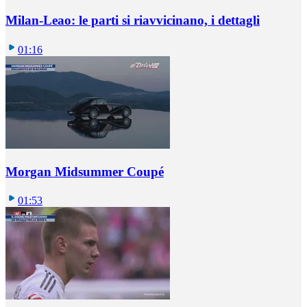
Milan-Leao: le parti si riavvicinano, i dettagli
01:16
Morgan Midsummer Coupé
01:53