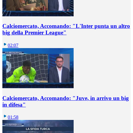
Calciomercato, Accomando: "L'Inter punta un altro
big della Premier League"
02:07
Calciomercato, Accomando: "Juve, in arrivo un big
in difesa"
01:58