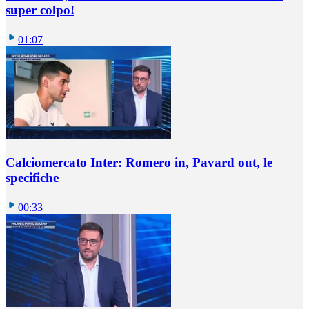
super colpo!
01:07
Calciomercato Inter: Romero in, Pavard out, le
specifiche
00:33