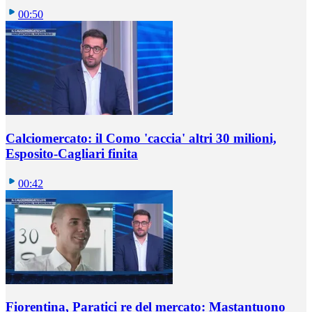
00:50
Calciomercato: il Como 'caccia' altri 30 milioni,
Esposito-Cagliari finita
00:42
Fiorentina, Paratici re del mercato: Mastantuono