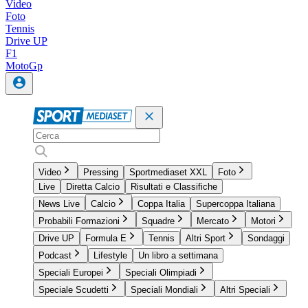
Video
Foto
Tennis
Drive UP
F1
MotoGp
Video
Pressing
Sportmediaset XXL
Foto
Live
Diretta Calcio
Risultati e Classifiche
News Live
Calcio
Coppa Italia
Supercoppa Italiana
Probabili Formazioni
Squadre
Mercato
Motori
Drive UP
Formula E
Tennis
Altri Sport
Sondaggi
Podcast
Lifestyle
Un libro a settimana
Speciali Europei
Speciali Olimpiadi
Speciale Scudetti
Speciali Mondiali
Altri Speciali