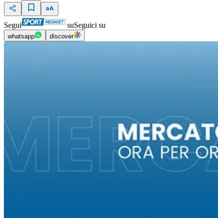
Segui
su
Seguici su
whatsapp
discover