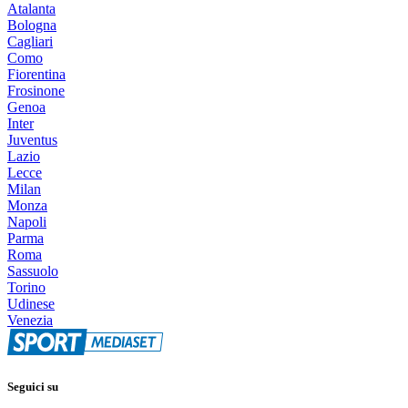
Atalanta
Bologna
Cagliari
Como
Fiorentina
Frosinone
Genoa
Inter
Juventus
Lazio
Lecce
Milan
Monza
Napoli
Parma
Roma
Sassuolo
Torino
Udinese
Venezia
Seguici su