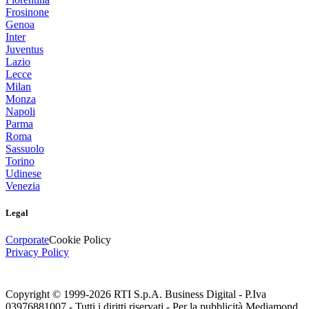
Frosinone
Genoa
Inter
Juventus
Lazio
Lecce
Milan
Monza
Napoli
Parma
Roma
Sassuolo
Torino
Udinese
Venezia
Legal
Corporate
Cookie Policy
Privacy Policy
Copyright © 1999-
2026
RTI S.p.A. Business Digital - P.Iva
03976881007 - Tutti i diritti riservati - Per la pubblicità Mediamond