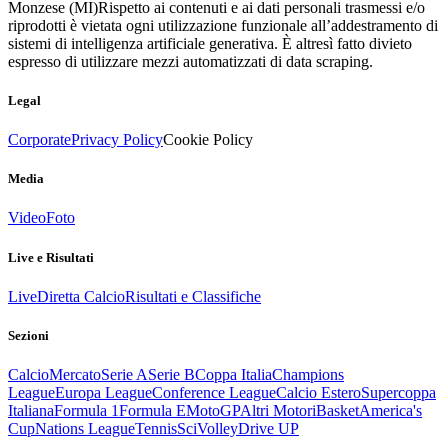
Monzese (MI)
Rispetto ai contenuti e ai dati personali trasmessi e/o
riprodotti è vietata ogni utilizzazione funzionale all’addestramento di
sistemi di intelligenza artificiale generativa. È altresì fatto divieto
espresso di utilizzare mezzi automatizzati di data scraping.
Legal
Corporate
Privacy Policy
Cookie Policy
Media
Video
Foto
Live e Risultati
Live
Diretta Calcio
Risultati e Classifiche
Sezioni
Calcio
Mercato
Serie A
Serie B
Coppa Italia
Champions
League
Europa League
Conference League
Calcio Estero
Supercoppa
Italiana
Formula 1
Formula E
MotoGP
Altri Motori
Basket
America's
Cup
Nations League
Tennis
Sci
Volley
Drive UP