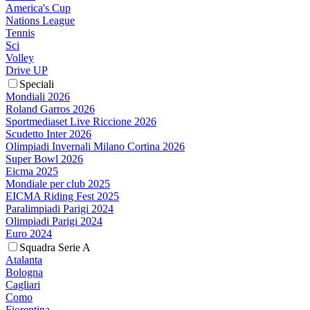
America's Cup
Nations League
Tennis
Sci
Volley
Drive UP
Speciali
Mondiali 2026
Roland Garros 2026
Sportmediaset Live Riccione 2026
Scudetto Inter 2026
Olimpiadi Invernali Milano Cortina 2026
Super Bowl 2026
Eicma 2025
Mondiale per club 2025
EICMA Riding Fest 2025
Paralimpiadi Parigi 2024
Olimpiadi Parigi 2024
Euro 2024
Squadra Serie A
Atalanta
Bologna
Cagliari
Como
Fiorentina