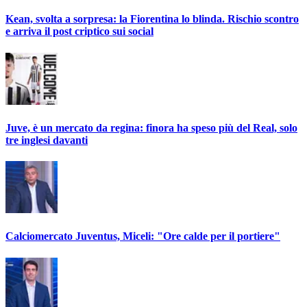
Kean, svolta a sorpresa: la Fiorentina lo blinda. Rischio scontro
e arriva il post criptico sui social
Juve, è un mercato da regina: finora ha speso più del Real, solo
tre inglesi davanti
Calciomercato Juventus, Miceli: "Ore calde per il portiere"