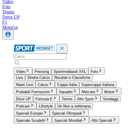
Video
Foto
Tennis
Drive UP
F1
MotoGp
Video
Pressing
Sportmediaset XXL
Foto
Live
Diretta Calcio
Risultati e Classifiche
News Live
Calcio
Coppa Italia
Supercoppa Italiana
Probabili Formazioni
Squadre
Mercato
Motori
Drive UP
Formula E
Tennis
Altri Sport
Sondaggi
Podcast
Lifestyle
Un libro a settimana
Speciali Europei
Speciali Olimpiadi
Speciale Scudetti
Speciali Mondiali
Altri Speciali