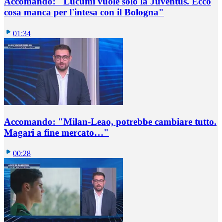
Accomando: "Lucumì vuole solo la Juventus. Ecco
cosa manca per l'intesa con il Bologna"
01:34
Accomando: "Milan-Leao, potrebbe cambiare tutto.
Magari a fine mercato…"
00:28