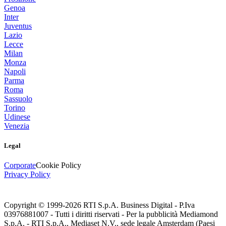
Genoa
Inter
Juventus
Lazio
Lecce
Milan
Monza
Napoli
Parma
Roma
Sassuolo
Torino
Udinese
Venezia
Legal
Corporate
Cookie Policy
Privacy Policy
Copyright © 1999-
2026
RTI S.p.A. Business Digital - P.Iva
03976881007 - Tutti i diritti riservati - Per la pubblicità Mediamond
S.p.A. - RTI S.p.A., Mediaset N.V., sede legale Amsterdam (Paesi