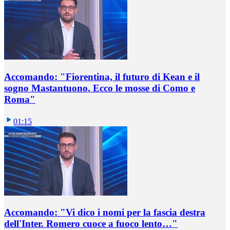
Accomando: "Fiorentina, il futuro di Kean e il
sogno Mastantuono. Ecco le mosse di Como e
Roma"
01:15
Accomando: "Vi dico i nomi per la fascia destra
dell'Inter. Romero cuoce a fuoco lento…"