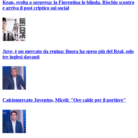
Kean, svolta a sorpresa: la Fiorentina lo blinda. Rischio scontro
e arriva il post criptico sui social
Juve, è un mercato da regina: finora ha speso più del Real, solo
tre inglesi davanti
Calciomercato Juventus, Miceli: "Ore calde per il portiere"