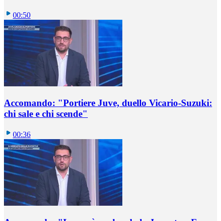
00:50
Accomando: "Portiere Juve, duello Vicario-Suzuki:
chi sale e chi scende"
00:36