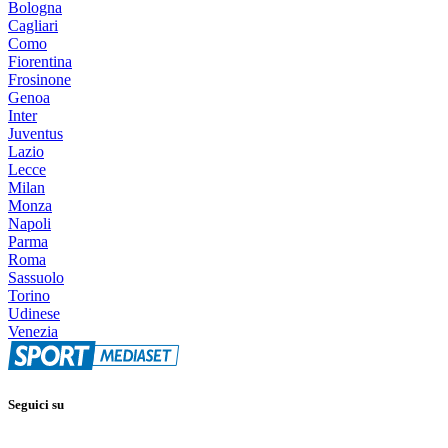
Bologna
Cagliari
Como
Fiorentina
Frosinone
Genoa
Inter
Juventus
Lazio
Lecce
Milan
Monza
Napoli
Parma
Roma
Sassuolo
Torino
Udinese
Venezia
Seguici su