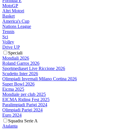
Formula E
MotoGP
Altri Motori
Basket
America's Cup
Nations League
Tennis
Sci
Volley
Drive UP
Speciali
Mondiali 2026
Roland Garros 2026
Sportmediaset Live Riccione 2026
Scudetto Inter 2026
Olimpiadi Invernali Milano Cortina 2026
Super Bowl 2026
Eicma 2025
Mondiale per club 2025
EICMA Riding Fest 2025
Paralimpiadi Parigi 2024
Olimpiadi Parigi 2024
Euro 2024
Squadra Serie A
Atalanta