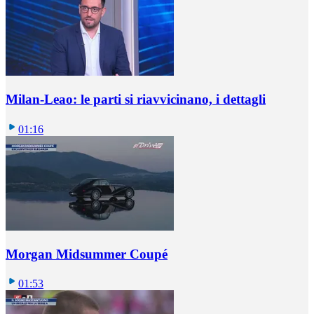
Milan-Leao: le parti si riavvicinano, i dettagli
01:16
Morgan Midsummer Coupé
01:53