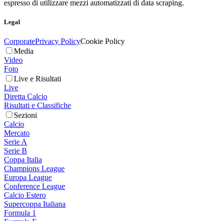
espresso di utilizzare mezzi automatizzati di data scraping.
Legal
Corporate
Privacy Policy
Cookie Policy
Media
Video
Foto
Live e Risultati
Live
Diretta Calcio
Risultati e Classifiche
Sezioni
Calcio
Mercato
Serie A
Serie B
Coppa Italia
Champions League
Europa League
Conference League
Calcio Estero
Supercoppa Italiana
Formula 1