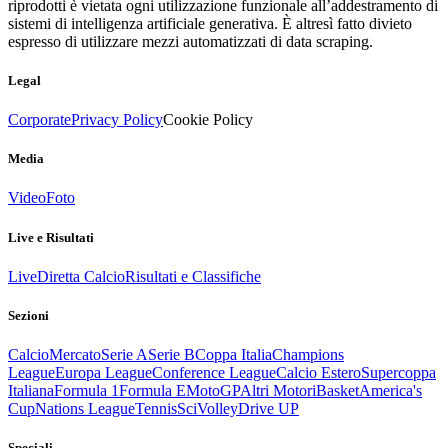
riprodotti è vietata ogni utilizzazione funzionale all’addestramento di
sistemi di intelligenza artificiale generativa. È altresì fatto divieto
espresso di utilizzare mezzi automatizzati di data scraping.
Legal
Corporate
Privacy Policy
Cookie Policy
Media
Video
Foto
Live e Risultati
Live
Diretta Calcio
Risultati e Classifiche
Sezioni
Calcio
Mercato
Serie A
Serie B
Coppa Italia
Champions
League
Europa League
Conference League
Calcio Estero
Supercoppa
Italiana
Formula 1
Formula E
MotoGP
Altri Motori
Basket
America's
Cup
Nations League
Tennis
Sci
Volley
Drive UP
Speciali