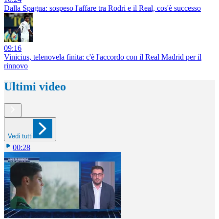
Dalla Spagna: sospeso l'affare tra Rodri e il Real, cos'è successo
09:16
Vinicius, telenovela finita: c'è l'accordo con il Real Madrid per il
rinnovo
Ultimi video
Vedi tutti
00:28