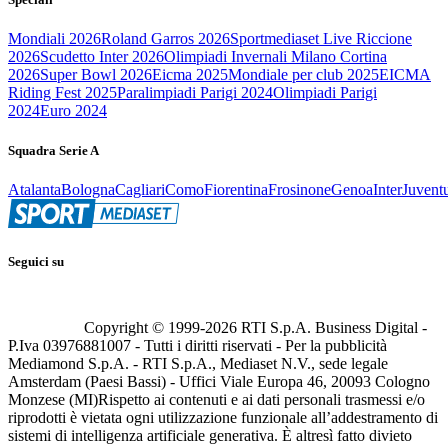
Mondiali 2026
Roland Garros 2026
Sportmediaset Live Riccione
2026
Scudetto Inter 2026
Olimpiadi Invernali Milano Cortina
2026
Super Bowl 2026
Eicma 2025
Mondiale per club 2025
EICMA
Riding Fest 2025
Paralimpiadi Parigi 2024
Olimpiadi Parigi
2024
Euro 2024
Squadra Serie A
Atalanta
Bologna
Cagliari
Como
Fiorentina
Frosinone
Genoa
Inter
Juvent
Seguici su
Copyright © 1999-
2026
RTI S.p.A. Business Digital -
P.Iva 03976881007 - Tutti i diritti riservati - Per la pubblicità
Mediamond S.p.A. - RTI S.p.A., Mediaset N.V., sede legale
Amsterdam (Paesi Bassi) - Uffici Viale Europa 46, 20093 Cologno
Monzese (MI)
Rispetto ai contenuti e ai dati personali trasmessi e/o
riprodotti è vietata ogni utilizzazione funzionale all’addestramento di
sistemi di intelligenza artificiale generativa. È altresì fatto divieto