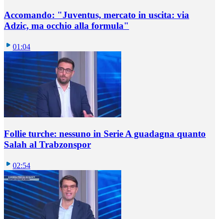
Accomando: "Juventus, mercato in uscita: via
Adzic, ma occhio alla formula"
01:04
Follie turche: nessuno in Serie A guadagna quanto
Salah al Trabzonspor
02:54