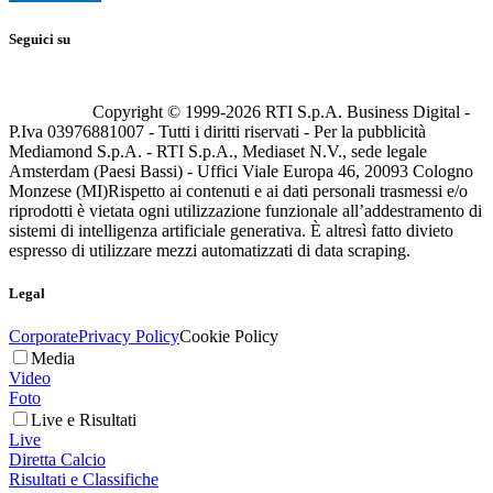
Seguici su
Copyright © 1999-
2026
RTI S.p.A. Business Digital -
P.Iva 03976881007 - Tutti i diritti riservati - Per la pubblicità
Mediamond S.p.A. - RTI S.p.A., Mediaset N.V., sede legale
Amsterdam (Paesi Bassi) - Uffici Viale Europa 46, 20093 Cologno
Monzese (MI)
Rispetto ai contenuti e ai dati personali trasmessi e/o
riprodotti è vietata ogni utilizzazione funzionale all’addestramento di
sistemi di intelligenza artificiale generativa. È altresì fatto divieto
espresso di utilizzare mezzi automatizzati di data scraping.
Legal
Corporate
Privacy Policy
Cookie Policy
Media
Video
Foto
Live e Risultati
Live
Diretta Calcio
Risultati e Classifiche