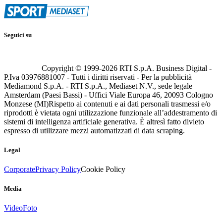
Seguici su
Copyright © 1999-
2026
RTI S.p.A. Business Digital -
P.Iva 03976881007 - Tutti i diritti riservati - Per la pubblicità
Mediamond S.p.A. - RTI S.p.A., Mediaset N.V., sede legale
Amsterdam (Paesi Bassi) - Uffici Viale Europa 46, 20093 Cologno
Monzese (MI)
Rispetto ai contenuti e ai dati personali trasmessi e/o
riprodotti è vietata ogni utilizzazione funzionale all’addestramento di
sistemi di intelligenza artificiale generativa. È altresì fatto divieto
espresso di utilizzare mezzi automatizzati di data scraping.
Legal
Corporate
Privacy Policy
Cookie Policy
Media
Video
Foto