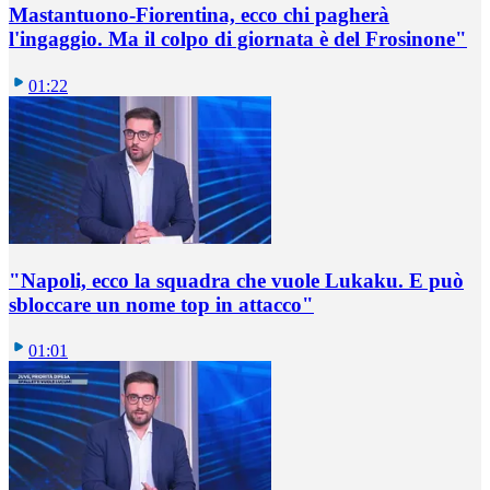
Mastantuono-Fiorentina, ecco chi pagherà
l'ingaggio. Ma il colpo di giornata è del Frosinone"
01:22
"Napoli, ecco la squadra che vuole Lukaku. E può
sbloccare un nome top in attacco"
01:01