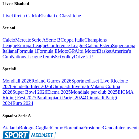
Live e Risultati
Live
Diretta Calcio
Risultati e Classifiche
Sezioni
Calcio
Mercato
Serie A
Serie B
Coppa Italia
Champions
League
Europa League
Conference League
Calcio Estero
Supercoppa
Italiana
Formula 1
Formula E
MotoGP
Altri Motori
Basket
America's
Cup
Nations League
Tennis
Sci
Volley
Drive UP
Speciali
Mondiali 2026
Roland Garros 2026
Sportmediaset Live Riccione
2026
Scudetto Inter 2026
Olimpiadi Invernali Milano Cortina
2026
Super Bowl 2026
Eicma 2025
Mondiale per club 2025
EICMA
Riding Fest 2025
Paralimpiadi Parigi 2024
Olimpiadi Parigi
2024
Euro 2024
Squadra Serie A
Atalanta
Bologna
Cagliari
Como
Fiorentina
Frosinone
Genoa
Inter
Juvent