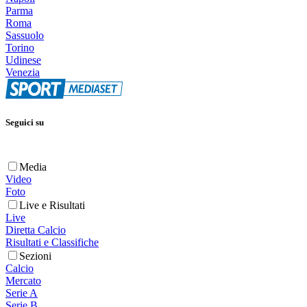
Parma
Roma
Sassuolo
Torino
Udinese
Venezia
Seguici su
Media
Video
Foto
Live e Risultati
Live
Diretta Calcio
Risultati e Classifiche
Sezioni
Calcio
Mercato
Serie A
Serie B