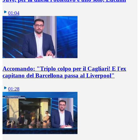
01:04
Accomando: "Triplo colpo per il Cagliari! E l'ex
capitano del Barcellona passa al Liverpool"
01:28