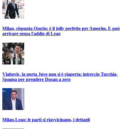
Milan, rispunta Osorio: è il jolly perfetto per Amorim. E può
arrivare senza l'addio di Leao
Vlahovic, la porta Juve non si è riaperta: intreccio Turchia-
Spagna per prendere Dusan a zero
Milan-Leao: le parti si riavvicinano, i dettagli