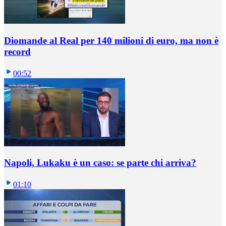
Diomande al Real per 140 milioni di euro, ma non è
record
00:52
Napoli, Lukaku è un caso: se parte chi arriva?
01:10