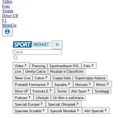
Video
Foto
Tennis
Drive UP
F1
MotoGp
Video
Pressing
Sportmediaset XXL
Foto
Live
Diretta Calcio
Risultati e Classifiche
News Live
Calcio
Coppa Italia
Supercoppa Italiana
Probabili Formazioni
Squadre
Mercato
Motori
Drive UP
Formula E
Tennis
Altri Sport
Sondaggi
Podcast
Lifestyle
Un libro a settimana
Speciali Europei
Speciali Olimpiadi
Speciale Scudetti
Speciali Mondiali
Altri Speciali