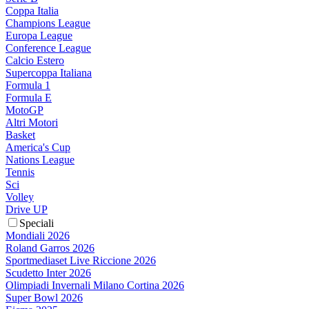
Coppa Italia
Champions League
Europa League
Conference League
Calcio Estero
Supercoppa Italiana
Formula 1
Formula E
MotoGP
Altri Motori
Basket
America's Cup
Nations League
Tennis
Sci
Volley
Drive UP
Speciali
Mondiali 2026
Roland Garros 2026
Sportmediaset Live Riccione 2026
Scudetto Inter 2026
Olimpiadi Invernali Milano Cortina 2026
Super Bowl 2026