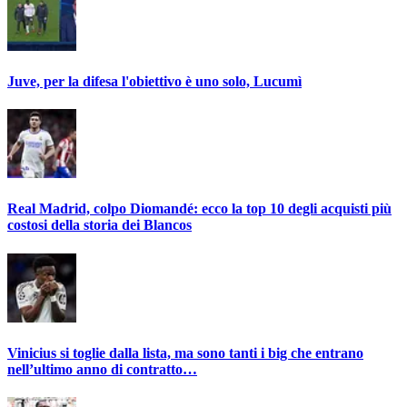
Juve, per la difesa l'obiettivo è uno solo, Lucumì
Real Madrid, colpo Diomandé: ecco la top 10 degli acquisti più
costosi della storia dei Blancos
Vinicius si toglie dalla lista, ma sono tanti i big che entrano
nell’ultimo anno di contratto…