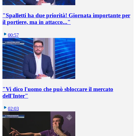
"Spalletti ha due priorità! Giornata importante per
il portiere, ma in attacco..."
00:57
"Vi dico l'uomo che può sbloccare il mercato
dell'Inter"
02:03