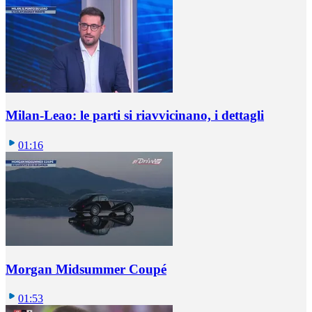
Milan-Leao: le parti si riavvicinano, i dettagli
01:16
Morgan Midsummer Coupé
01:53