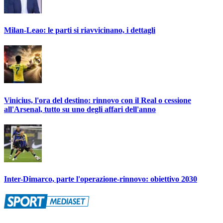
Milan-Leao: le parti si riavvicinano, i dettagli
Vinicius, l'ora del destino: rinnovo con il Real o cessione
all'Arsenal, tutto su uno degli affari dell'anno
Inter-Dimarco, parte l'operazione-rinnovo: obiettivo 2030