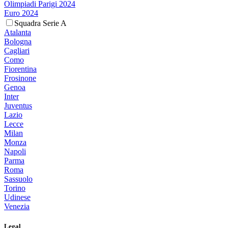
Olimpiadi Parigi 2024
Euro 2024
Squadra Serie A
Atalanta
Bologna
Cagliari
Como
Fiorentina
Frosinone
Genoa
Inter
Juventus
Lazio
Lecce
Milan
Monza
Napoli
Parma
Roma
Sassuolo
Torino
Udinese
Venezia
Legal