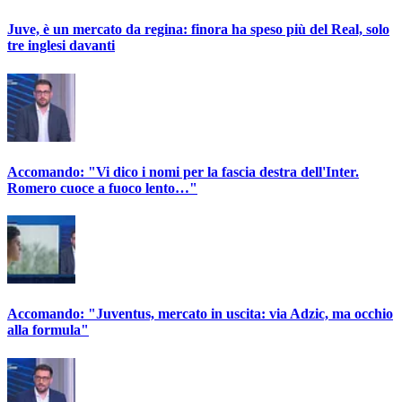
Juve, è un mercato da regina: finora ha speso più del Real, solo
tre inglesi davanti
Accomando: "Vi dico i nomi per la fascia destra dell'Inter.
Romero cuoce a fuoco lento…"
Accomando: "Juventus, mercato in uscita: via Adzic, ma occhio
alla formula"