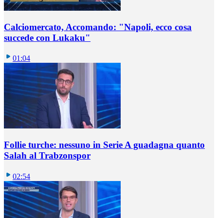
Calciomercato, Accomando: "Napoli, ecco cosa
succede con Lukaku"
01:04
Follie turche: nessuno in Serie A guadagna quanto
Salah al Trabzonspor
02:54