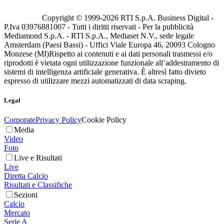
Copyright © 1999-
2026
RTI S.p.A. Business Digital -
P.Iva 03976881007 - Tutti i diritti riservati - Per la pubblicità
Mediamond S.p.A. - RTI S.p.A., Mediaset N.V., sede legale
Amsterdam (Paesi Bassi) - Uffici Viale Europa 46, 20093 Cologno
Monzese (MI)
Rispetto ai contenuti e ai dati personali trasmessi e/o
riprodotti è vietata ogni utilizzazione funzionale all’addestramento di
sistemi di intelligenza artificiale generativa. È altresì fatto divieto
espresso di utilizzare mezzi automatizzati di data scraping.
Legal
Corporate
Privacy Policy
Cookie Policy
Media
Video
Foto
Live e Risultati
Live
Diretta Calcio
Risultati e Classifiche
Sezioni
Calcio
Mercato
Serie A