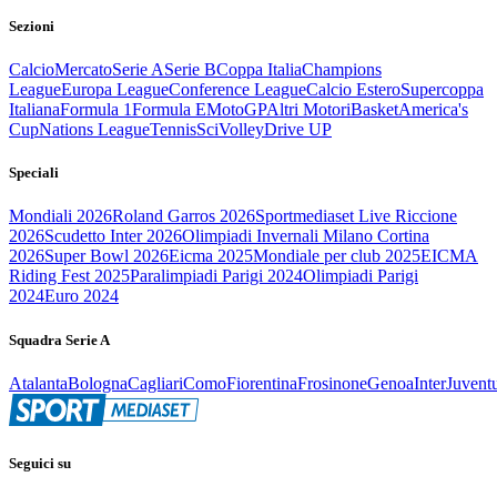
Sezioni
Calcio
Mercato
Serie A
Serie B
Coppa Italia
Champions
League
Europa League
Conference League
Calcio Estero
Supercoppa
Italiana
Formula 1
Formula E
MotoGP
Altri Motori
Basket
America's
Cup
Nations League
Tennis
Sci
Volley
Drive UP
Speciali
Mondiali 2026
Roland Garros 2026
Sportmediaset Live Riccione
2026
Scudetto Inter 2026
Olimpiadi Invernali Milano Cortina
2026
Super Bowl 2026
Eicma 2025
Mondiale per club 2025
EICMA
Riding Fest 2025
Paralimpiadi Parigi 2024
Olimpiadi Parigi
2024
Euro 2024
Squadra Serie A
Atalanta
Bologna
Cagliari
Como
Fiorentina
Frosinone
Genoa
Inter
Juvent
Seguici su