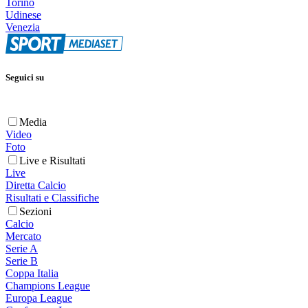
Torino
Udinese
Venezia
Seguici su
Media
Video
Foto
Live e Risultati
Live
Diretta Calcio
Risultati e Classifiche
Sezioni
Calcio
Mercato
Serie A
Serie B
Coppa Italia
Champions League
Europa League