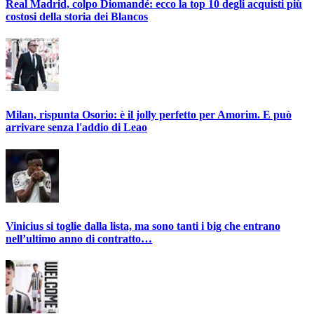
Real Madrid, colpo Diomandé: ecco la top 10 degli acquisti più
costosi della storia dei Blancos
Milan, rispunta Osorio: è il jolly perfetto per Amorim. E può
arrivare senza l'addio di Leao
Vinicius si toglie dalla lista, ma sono tanti i big che entrano
nell’ultimo anno di contratto…