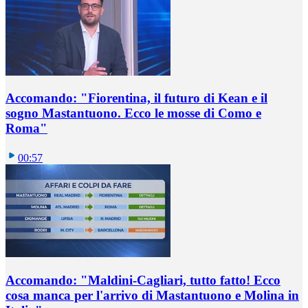
Accomando: "Fiorentina, il futuro di Kean e il
sogno Mastantuono. Ecco le mosse di Como e
Roma"
00:57
Accomando: "Maldini-Cagliari, tutto fatto! Ecco
cosa manca per l'arrivo di Mastantuono e Molina in