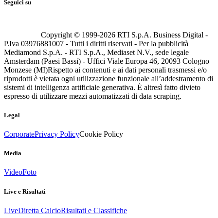
Seguici su
Copyright © 1999-
2026
RTI S.p.A. Business Digital -
P.Iva 03976881007 - Tutti i diritti riservati - Per la pubblicità
Mediamond S.p.A. - RTI S.p.A., Mediaset N.V., sede legale
Amsterdam (Paesi Bassi) - Uffici Viale Europa 46, 20093 Cologno
Monzese (MI)
Rispetto ai contenuti e ai dati personali trasmessi e/o
riprodotti è vietata ogni utilizzazione funzionale all’addestramento di
sistemi di intelligenza artificiale generativa. È altresì fatto divieto
espresso di utilizzare mezzi automatizzati di data scraping.
Legal
Corporate
Privacy Policy
Cookie Policy
Media
Video
Foto
Live e Risultati
Live
Diretta Calcio
Risultati e Classifiche