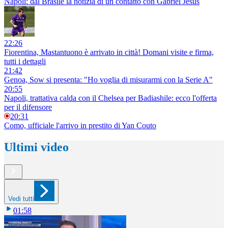
Napoli: dal Brasile la notizia di un contatto con Gabriel Jesus
22:26
Fiorentina, Mastantuono è arrivato in città! Domani visite e firma,
tutti i dettagli
21:42
Genoa, Sow si presenta: "Ho voglia di misurarmi con la Serie A"
20:55
Napoli, trattativa calda con il Chelsea per Badiashile: ecco l'offerta
per il difensore
20:31
Como, ufficiale l'arrivo in prestito di Yan Couto
Ultimi video
Vedi tutti
01:58