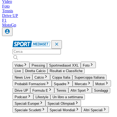
Video
Foto
Tennis
Drive UP
F1
MotoGp
Video
Pressing
Sportmediaset XXL
Foto
Live
Diretta Calcio
Risultati e Classifiche
News Live
Calcio
Coppa Italia
Supercoppa Italiana
Probabili Formazioni
Squadre
Mercato
Motori
Drive UP
Formula E
Tennis
Altri Sport
Sondaggi
Podcast
Lifestyle
Un libro a settimana
Speciali Europei
Speciali Olimpiadi
Speciale Scudetti
Speciali Mondiali
Altri Speciali