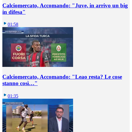
Calciomercato, Accomando: "Juve, in arrivo un big
in difesa"
01:58
Calciomercato, Accomando: "Leao resta? Le cose
stanno così…"
01:35