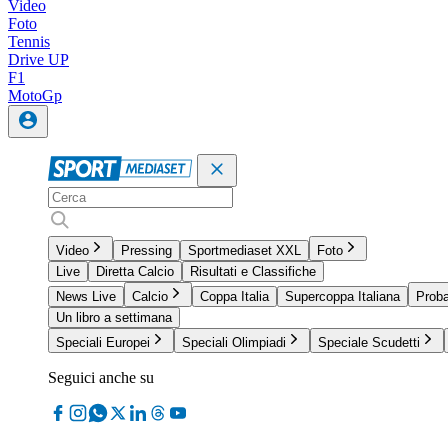
Video
Foto
Tennis
Drive UP
F1
MotoGp
Video
Pressing
Sportmediaset XXL
Foto
Live
Diretta Calcio
Risultati e Classifiche
News Live
Calcio
Coppa Italia
Supercoppa Italiana
Proba
Un libro a settimana
Speciali Europei
Speciali Olimpiadi
Speciale Scudetti
Seguici anche su