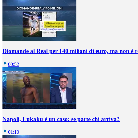
Diomande al Real per 140 milioni di euro, ma non è 
00:52
Napoli, Lukaku è un caso: se parte chi arriva?
01:10