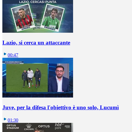
Lazio, si cerca un attaccante
00:47
Juve, per la difesa l'obiettivo è uno solo, Lucumì
01:30