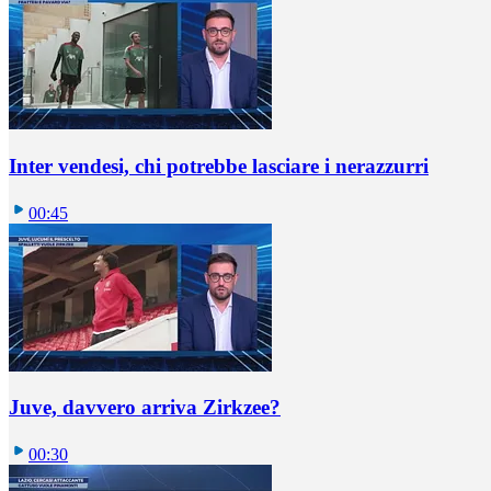
Inter vendesi, chi potrebbe lasciare i nerazzurri
00:45
Juve, davvero arriva Zirkzee?
00:30