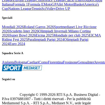
League
Europa League
Conference League
Calcio Estero
Supercoppa
Italiana
Formula 1
Formula E
MotoGP
Altri Motori
Basket
America's
Cup
Nations League
Tennis
Sci
Volley
Drive UP
Speciali
Mondiali 2026
Roland Garros 2026
Sportmediaset Live Riccione
2026
Scudetto Inter 2026
Olimpiadi Invernali Milano Cortina
2026
Super Bowl 2026
Eicma 2025
Mondiale per club 2025
EICMA
Riding Fest 2025
Paralimpiadi Parigi 2024
Olimpiadi Parigi
2024
Euro 2024
Squadra Serie A
Atalanta
Bologna
Cagliari
Como
Fiorentina
Frosinone
Genoa
Inter
Juvent
Seguici su
Copyright © 1999-
2026
RTI S.p.A. Business Digital -
P.Iva 03976881007 - Tutti i diritti riservati - Per la pubblicità
Mediamond S.p.A. - RTI S.p.A., Mediaset N.V., sede legale