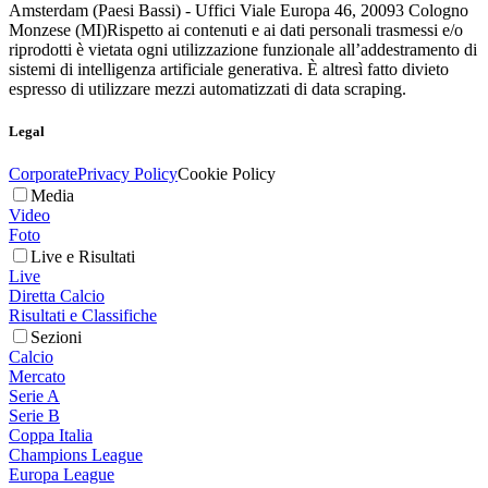
Amsterdam (Paesi Bassi) - Uffici Viale Europa 46, 20093 Cologno
Monzese (MI)
Rispetto ai contenuti e ai dati personali trasmessi e/o
riprodotti è vietata ogni utilizzazione funzionale all’addestramento di
sistemi di intelligenza artificiale generativa. È altresì fatto divieto
espresso di utilizzare mezzi automatizzati di data scraping.
Legal
Corporate
Privacy Policy
Cookie Policy
Media
Video
Foto
Live e Risultati
Live
Diretta Calcio
Risultati e Classifiche
Sezioni
Calcio
Mercato
Serie A
Serie B
Coppa Italia
Champions League
Europa League