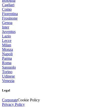
Bologna
Cagliari
Como
Fiorentina
Frosinone
Genoa
Inter
Juventus
Lazio
Lecce
Milan
Monza
Napoli
Parma
Roma
Sassuolo
Torino
Udinese
Venezia
Legal
Corporate
Cookie Policy
Privacy Policy