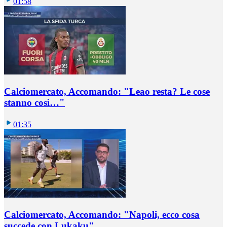
01:58
Calciomercato, Accomando: "Leao resta? Le cose
stanno così…"
01:35
Calciomercato, Accomando: "Napoli, ecco cosa
succede con Lukaku"