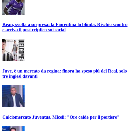
Kean, svolta a sorpresa: la Fiorentina lo blinda. Rischio scontro
e arriva il post criptico sui social
Juve, è un mercato da regina: finora ha speso più del Real, solo
tre inglesi davanti
Calciomercato Juventus, Miceli: "Ore calde per il portiere"