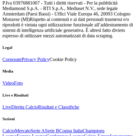
P.Iva 03976881007 - Tutti i diritti riservati - Per la pubblicità
Mediamond S.p.A. - RTI S.p.A., Mediaset N.V., sede legale
Amsterdam (Paesi Bassi) - Uffici Viale Europa 46, 20093 Cologno
Monzese (MI)
Rispetto ai contenuti e ai dati personali trasmessi e/o
riprodotti è vietata ogni utilizzazione funzionale all’addestramento di
sistemi di intelligenza artificiale generativa. È altresì fatto divieto
espresso di utilizzare mezzi automatizzati di data scraping.
Legal
Corporate
Privacy Policy
Cookie Policy
Media
Video
Foto
Live e Risultati
Live
Diretta Calcio
Risultati e Classifiche
Sezioni
Calcio
Mercato
Serie A
Serie B
Coppa Italia
Champions