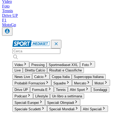
Video
Foto
Tennis
Drive UP
F1
MotoGp
Video
Pressing
Sportmediaset XXL
Foto
Live
Diretta Calcio
Risultati e Classifiche
News Live
Calcio
Coppa Italia
Supercoppa Italiana
Probabili Formazioni
Squadre
Mercato
Motori
Drive UP
Formula E
Tennis
Altri Sport
Sondaggi
Podcast
Lifestyle
Un libro a settimana
Speciali Europei
Speciali Olimpiadi
Speciale Scudetti
Speciali Mondiali
Altri Speciali