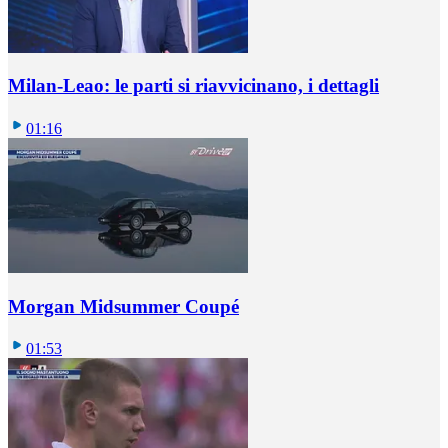
Milan-Leao: le parti si riavvicinano, i dettagli
01:16
Morgan Midsummer Coupé
01:53