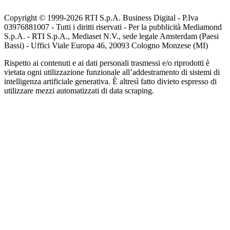
Copyright © 1999-
2026
RTI S.p.A. Business Digital - P.Iva
03976881007 - Tutti i diritti riservati - Per la pubblicità Mediamond
S.p.A. - RTI S.p.A., Mediaset N.V., sede legale Amsterdam (Paesi
Bassi) - Uffici Viale Europa 46, 20093 Cologno Monzese (MI)
Rispetto ai contenuti e ai dati personali trasmessi e/o riprodotti è
vietata ogni utilizzazione funzionale all’addestramento di sistemi di
intelligenza artificiale generativa. È altresì fatto divieto espresso di
utilizzare mezzi automatizzati di data scraping.