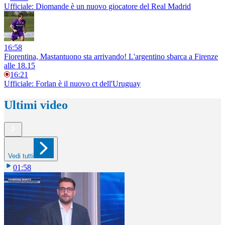
Ufficiale: Diomande è un nuovo giocatore del Real Madrid
16:58
Fiorentina, Mastantuono sta arrivando! L'argentino sbarca a Firenze
alle 18.15
16:21
Ufficiale: Forlan è il nuovo ct dell'Uruguay
Ultimi video
Vedi tutti
01:58