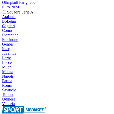
Olimpiadi Parigi 2024
Euro 2024
Squadra Serie A
Atalanta
Bologna
Cagliari
Como
Fiorentina
Frosinone
Genoa
Inter
Juventus
Lazio
Lecce
Milan
Monza
Napoli
Parma
Roma
Sassuolo
Torino
Udinese
Venezia