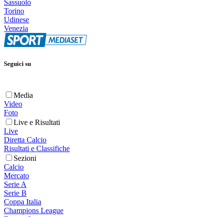
Sassuolo
Torino
Udinese
Venezia
Seguici su
Media
Video
Foto
Live e Risultati
Live
Diretta Calcio
Risultati e Classifiche
Sezioni
Calcio
Mercato
Serie A
Serie B
Coppa Italia
Champions League