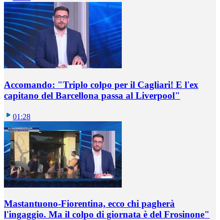
Accomando: "Triplo colpo per il Cagliari! E l'ex
capitano del Barcellona passa al Liverpool"
01:28
Mastantuono-Fiorentina, ecco chi pagherà
l'ingaggio. Ma il colpo di giornata è del Frosinone"