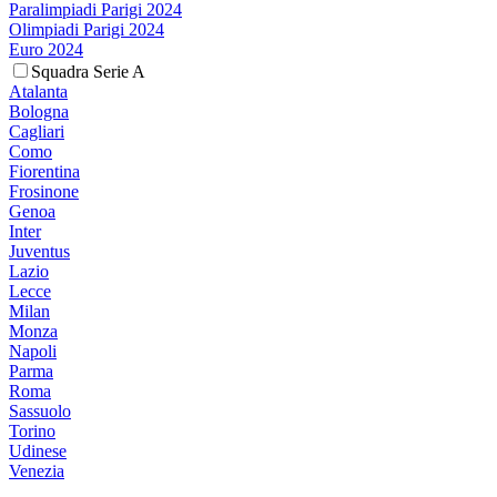
Paralimpiadi Parigi 2024
Olimpiadi Parigi 2024
Euro 2024
Squadra Serie A
Atalanta
Bologna
Cagliari
Como
Fiorentina
Frosinone
Genoa
Inter
Juventus
Lazio
Lecce
Milan
Monza
Napoli
Parma
Roma
Sassuolo
Torino
Udinese
Venezia