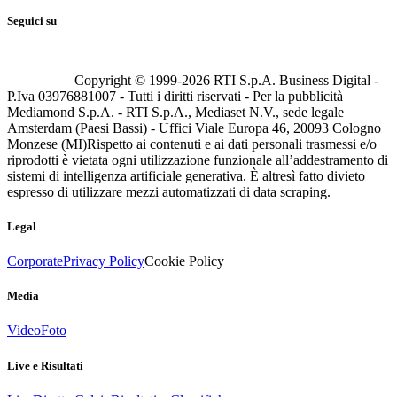
Seguici su
Copyright © 1999-
2026
RTI S.p.A. Business Digital -
P.Iva 03976881007 - Tutti i diritti riservati - Per la pubblicità
Mediamond S.p.A. - RTI S.p.A., Mediaset N.V., sede legale
Amsterdam (Paesi Bassi) - Uffici Viale Europa 46, 20093 Cologno
Monzese (MI)
Rispetto ai contenuti e ai dati personali trasmessi e/o
riprodotti è vietata ogni utilizzazione funzionale all’addestramento di
sistemi di intelligenza artificiale generativa. È altresì fatto divieto
espresso di utilizzare mezzi automatizzati di data scraping.
Legal
Corporate
Privacy Policy
Cookie Policy
Media
Video
Foto
Live e Risultati