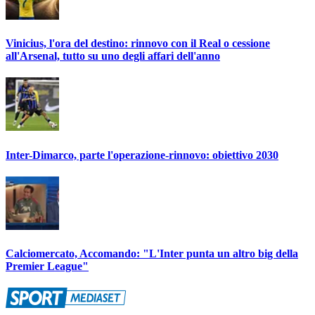
Vinicius, l'ora del destino: rinnovo con il Real o cessione
all'Arsenal, tutto su uno degli affari dell'anno
Inter-Dimarco, parte l'operazione-rinnovo: obiettivo 2030
Calciomercato, Accomando: "L'Inter punta un altro big della
Premier League"