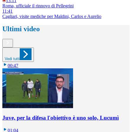
13:11
Roma, ufficiale il rinnovo di Pellegrini
11:41
Cagliari, visite mediche per Maldini, Carlos e Aurelio
Ultimi video
Vedi tutti
00:47
Juve, per la difesa l'obiettivo è uno solo, Lucumì
01:04