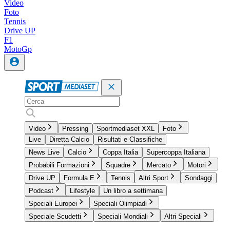
Video
Foto
Tennis
Drive UP
F1
MotoGp
Video
Pressing
Sportmediaset XXL
Foto
Live
Diretta Calcio
Risultati e Classifiche
News Live
Calcio
Coppa Italia
Supercoppa Italiana
Probabili Formazioni
Squadre
Mercato
Motori
Drive UP
Formula E
Tennis
Altri Sport
Sondaggi
Podcast
Lifestyle
Un libro a settimana
Speciali Europei
Speciali Olimpiadi
Speciale Scudetti
Speciali Mondiali
Altri Speciali