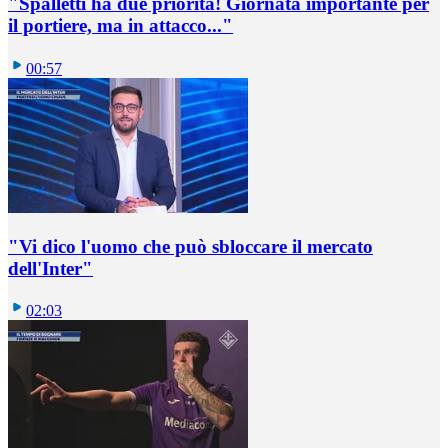
"Spalletti ha due priorità! Giornata importante per
il portiere, ma in attacco..."
00:57
"Vi dico l'uomo che può sbloccare il mercato
dell'Inter"
02:03