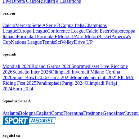
Live
Diretta Calcio
Risultati e Classifiche
Sezioni
Calcio
Mercato
Serie A
Serie B
Coppa Italia
Champions
League
Europa League
Conference League
Calcio Estero
Supercoppa
Italiana
Formula 1
Formula E
MotoGP
Altri Motori
Basket
America's
Cup
Nations League
Tennis
Sci
Volley
Drive UP
Speciali
Mondiali 2026
Roland Garros 2026
Sportmediaset Live Riccione
2026
Scudetto Inter 2026
Olimpiadi Invernali Milano Cortina
2026
Super Bowl 2026
Eicma 2025
Mondiale per club 2025
EICMA
Riding Fest 2025
Paralimpiadi Parigi 2024
Olimpiadi Parigi
2024
Euro 2024
Squadra Serie A
Atalanta
Bologna
Cagliari
Como
Fiorentina
Frosinone
Genoa
Inter
Juvent
Seguici su