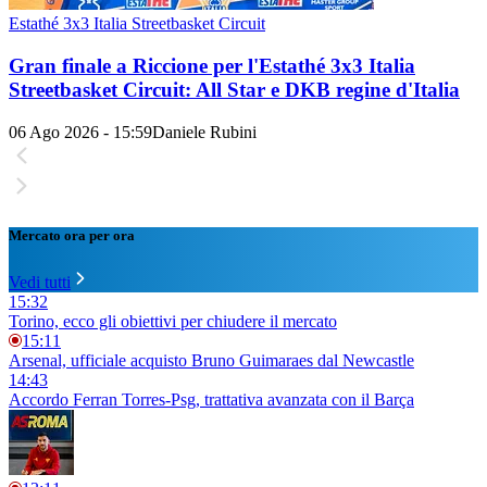
Estathé 3x3 Italia Streetbasket Circuit
Gran finale a Riccione per l'Estathé 3x3 Italia
Streetbasket Circuit: All Star e DKB regine d'Italia
06 Ago 2026 - 15:59
Daniele Rubini
Mercato ora per ora
Vedi tutti
15:32
Torino, ecco gli obiettivi per chiudere il mercato
15:11
Arsenal, ufficiale acquisto Bruno Guimaraes dal Newcastle
14:43
Accordo Ferran Torres-Psg, trattativa avanzata con il Barça