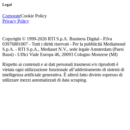
Legal
Corporate
Cookie Policy
Privacy Policy
Copyright © 1999-
2026
RTI S.p.A. Business Digital - P.Iva
03976881007 - Tutti i diritti riservati - Per la pubblicità Mediamond
S.p.A. - RTI S.p.A., Mediaset N.V., sede legale Amsterdam (Paesi
Bassi) - Uffici Viale Europa 46, 20093 Cologno Monzese (MI)
Rispetto ai contenuti e ai dati personali trasmessi e/o riprodotti è
vietata ogni utilizzazione funzionale all’addestramento di sistemi di
intelligenza artificiale generativa. È altresì fatto divieto espresso di
utilizzare mezzi automatizzati di data scraping.