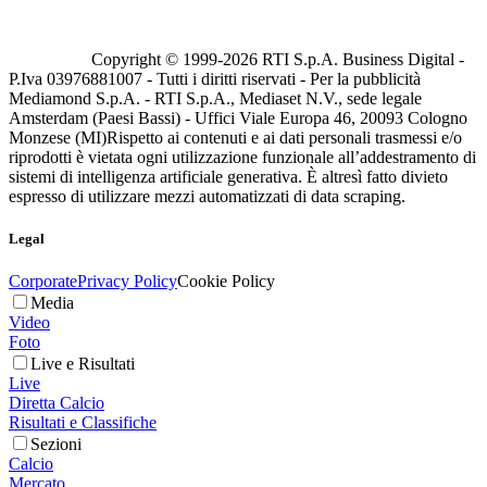
Copyright © 1999-
2026
RTI S.p.A. Business Digital -
P.Iva 03976881007 - Tutti i diritti riservati - Per la pubblicità
Mediamond S.p.A. - RTI S.p.A., Mediaset N.V., sede legale
Amsterdam (Paesi Bassi) - Uffici Viale Europa 46, 20093 Cologno
Monzese (MI)
Rispetto ai contenuti e ai dati personali trasmessi e/o
riprodotti è vietata ogni utilizzazione funzionale all’addestramento di
sistemi di intelligenza artificiale generativa. È altresì fatto divieto
espresso di utilizzare mezzi automatizzati di data scraping.
Legal
Corporate
Privacy Policy
Cookie Policy
Media
Video
Foto
Live e Risultati
Live
Diretta Calcio
Risultati e Classifiche
Sezioni
Calcio
Mercato