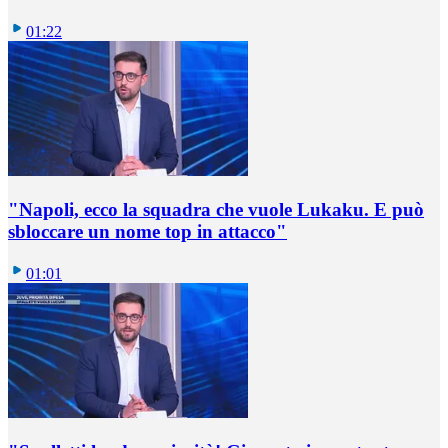
01:22
"Napoli, ecco la squadra che vuole Lukaku. E può
sbloccare un nome top in attacco"
01:01