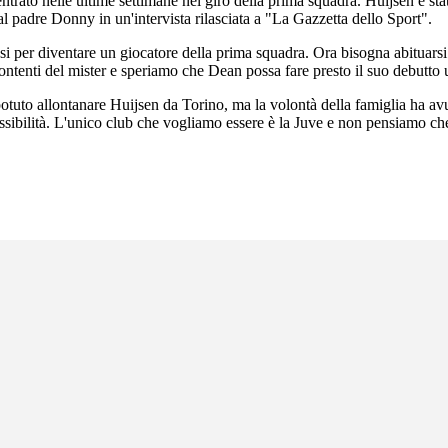
ntrato nelle ultime settimane nel giro della prima squadra. Huijsen è st
l padre Donny in un'intervista rilasciata a "La Gazzetta dello Sport".
ssi per diventare un giocatore della prima squadra. Ora bisogna abituarsi a
tenti del mister e speriamo che Dean possa fare presto il suo debutto uff
otuto allontanare Huijsen da Torino, ma la volontà della famiglia ha avu
ssibilità. L'unico club che vogliamo essere è la Juve e non pensiamo ch