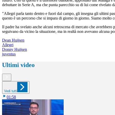
futuro. Uno di questi è il difensore olandese, approdato dal Malaga e e
debuttare in Serie A, ma che punta parecchio su di lui come rivelato da
"Allegri parla tanto dentro e fuori dal campo, gli insegna gli ultimi pa
questo è un percorso che si impara di giorno in giorno. Siamo molto con
Il padre ha svelato anche alcuni retroscena di mercato che avrebbero p
seguivano da vicino la situazione, ma in realtà non avevano alcuna po
Dean Huijsen
Allegri
Donny Huijsen
juventus
Ultimi video
Vedi tutti
01:58