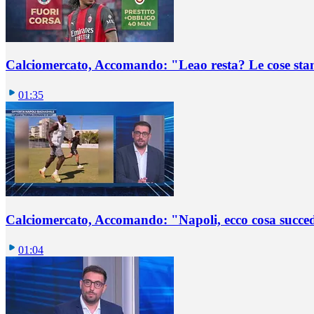
Calciomercato, Accomando: "Leao resta? Le cose st
01:35
Calciomercato, Accomando: "Napoli, ecco cosa succ
01:04