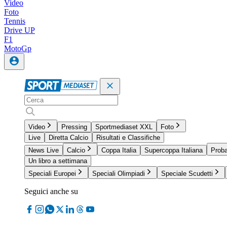
Video
Foto
Tennis
Drive UP
F1
MotoGp
Video
Pressing
Sportmediaset XXL
Foto
Live
Diretta Calcio
Risultati e Classifiche
News Live
Calcio
Coppa Italia
Supercoppa Italiana
Proba
Un libro a settimana
Speciali Europei
Speciali Olimpiadi
Speciale Scudetti
Seguici anche su