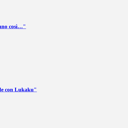
anno così…"
ede con Lukaku"