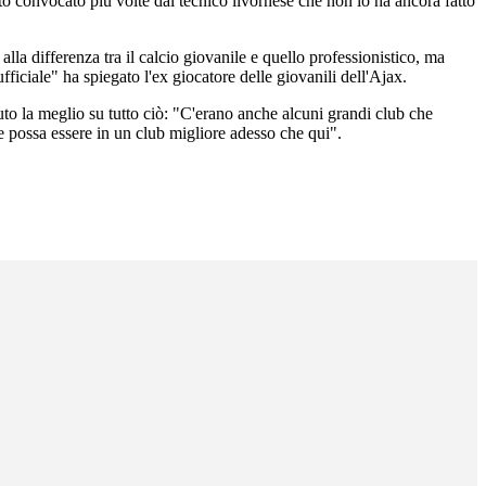
ato convocato più volte dal tecnico livornese che non lo ha ancora fatto
lla differenza tra il calcio giovanile e quello professionistico, ma
iciale" ha spiegato l'ex giocatore delle giovanili dell'Ajax.
to la meglio su tutto ciò: "C'erano anche alcuni grandi club che
e possa essere in un club migliore adesso che qui".