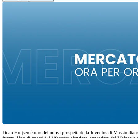
Dean Huijsen è uno dei nuovi prospetti della Juventus di Massimiliano A