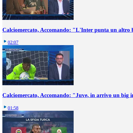
Calciomercato, Accomando: "L'Inter punta un altro 
02:07
Calciomercato, Accomando: "Juve, in arrivo un big i
01:58