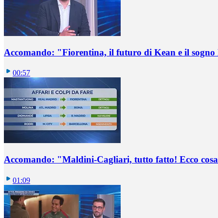
Accomando: "Fiorentina, il futuro di Kean e il sog
00:57
Accomando: "Maldini-Cagliari, tutto fatto! Ecco cosa
01:09