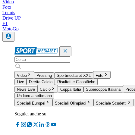
Video
Foto
Tennis
Drive UP
F1
MotoGp
Video
Pressing
Sportmediaset XXL
Foto
Live
Diretta Calcio
Risultati e Classifiche
News Live
Calcio
Coppa Italia
Supercoppa Italiana
Proba
Un libro a settimana
Speciali Europei
Speciali Olimpiadi
Speciale Scudetti
Seguici anche su