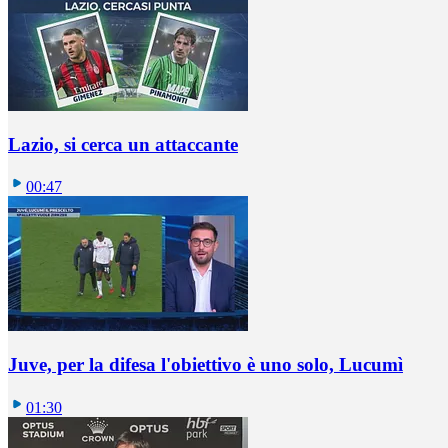
Lazio, si cerca un attaccante
00:47
Juve, per la difesa l'obiettivo è uno solo, Lucumì
01:30