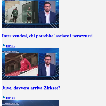
Inter vendesi, chi potrebbe lasciare i nerazzurri
00:45
Juve, davvero arriva Zirkzee?
00:30