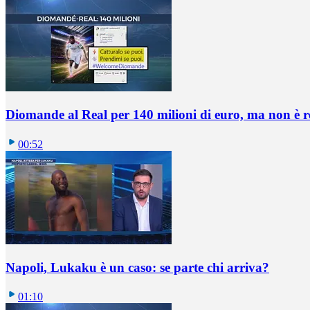
Diomande al Real per 140 milioni di euro, ma non è 
00:52
Napoli, Lukaku è un caso: se parte chi arriva?
01:10