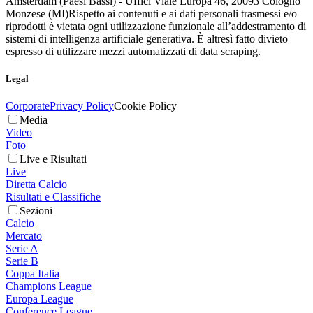
Amsterdam (Paesi Bassi) - Uffici Viale Europa 46, 20093 Cologno
Monzese (MI)
Rispetto ai contenuti e ai dati personali trasmessi e/o
riprodotti è vietata ogni utilizzazione funzionale all’addestramento di
sistemi di intelligenza artificiale generativa. È altresì fatto divieto
espresso di utilizzare mezzi automatizzati di data scraping.
Legal
Corporate
Privacy Policy
Cookie Policy
Media
Video
Foto
Live e Risultati
Live
Diretta Calcio
Risultati e Classifiche
Sezioni
Calcio
Mercato
Serie A
Serie B
Coppa Italia
Champions League
Europa League
Conference League