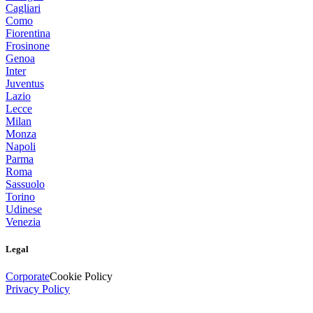
Cagliari
Como
Fiorentina
Frosinone
Genoa
Inter
Juventus
Lazio
Lecce
Milan
Monza
Napoli
Parma
Roma
Sassuolo
Torino
Udinese
Venezia
Legal
Corporate
Cookie Policy
Privacy Policy