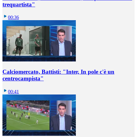
trequartista"
00:36
Calciomercato, Battisti: "Inter, In pole c'è un
centrocampista"
00:41