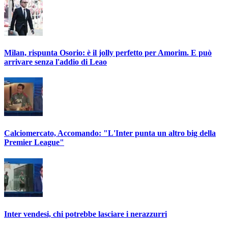
Milan, rispunta Osorio: è il jolly perfetto per Amorim. E può
arrivare senza l'addio di Leao
Calciomercato, Accomando: "L'Inter punta un altro big della
Premier League"
Inter vendesi, chi potrebbe lasciare i nerazzurri