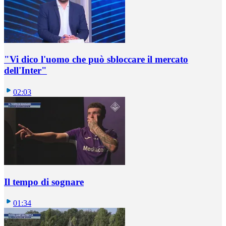
"Vi dico l'uomo che può sbloccare il mercato
dell'Inter"
02:03
Il tempo di sognare
01:34