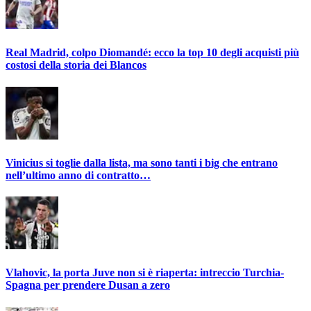
Real Madrid, colpo Diomandé: ecco la top 10 degli acquisti più
costosi della storia dei Blancos
Vinicius si toglie dalla lista, ma sono tanti i big che entrano
nell’ultimo anno di contratto…
Vlahovic, la porta Juve non si è riaperta: intreccio Turchia-
Spagna per prendere Dusan a zero