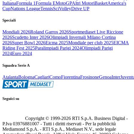
Italiana
Formula 1
Formula E
MotoGP
Altri Motori
Basket
America's
Cup
Nations League
Tennis
Sci
Volley
Drive UP
Speciali
Mondiali 2026
Roland Garros 2026
Sportmediaset Live Riccione
2026
Scudetto Inter 2026
Olimpiadi Invernali Milano Cortina
2026
Super Bowl 2026
Eicma 2025
Mondiale per club 2025
EICMA
Riding Fest 2025
Paralimpiadi Parigi 2024
Olimpiadi Parigi
2024
Euro 2024
Squadra Serie A
Atalanta
Bologna
Cagliari
Como
Fiorentina
Frosinone
Genoa
Inter
Juvent
Seguici su
Copyright © 1999-
2026
RTI S.p.A. Business Digital -
P.Iva 03976881007 - Tutti i diritti riservati - Per la pubblicità
Mediamond S.p.A. - RTI S.p.A., Mediaset N.V., sede legale