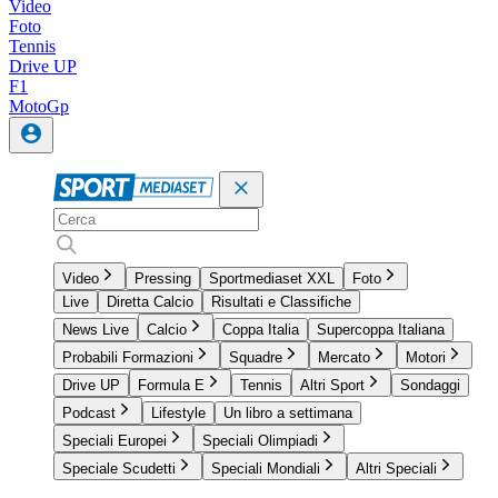
Video
Foto
Tennis
Drive UP
F1
MotoGp
Video
Pressing
Sportmediaset XXL
Foto
Live
Diretta Calcio
Risultati e Classifiche
News Live
Calcio
Coppa Italia
Supercoppa Italiana
Probabili Formazioni
Squadre
Mercato
Motori
Drive UP
Formula E
Tennis
Altri Sport
Sondaggi
Podcast
Lifestyle
Un libro a settimana
Speciali Europei
Speciali Olimpiadi
Speciale Scudetti
Speciali Mondiali
Altri Speciali