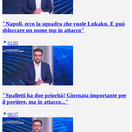
"Napoli, ecco la squadra che vuole Lukaku. E può
sbloccare un nome top in attacco"
01:01
"Spalletti ha due priorità! Giornata importante per
il portiere, ma in attacco..."
00:57