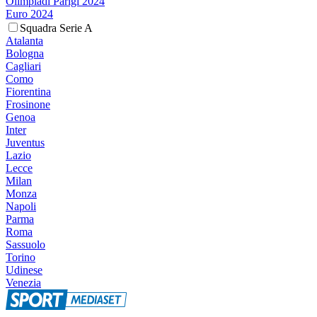
Olimpiadi Parigi 2024
Euro 2024
Squadra Serie A
Atalanta
Bologna
Cagliari
Como
Fiorentina
Frosinone
Genoa
Inter
Juventus
Lazio
Lecce
Milan
Monza
Napoli
Parma
Roma
Sassuolo
Torino
Udinese
Venezia