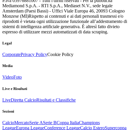
P.Iva 03976881007 - Tutti i diritti riservati - Per la pubblicità
Mediamond S.p.A. - RTI S.p.A., Mediaset N.V., sede legale
Amsterdam (Paesi Bassi) - Uffici Viale Europa 46, 20093 Cologno
Monzese (MI)
Rispetto ai contenuti e ai dati personali trasmessi e/o
riprodotti è vietata ogni utilizzazione funzionale all’addestramento di
sistemi di intelligenza artificiale generativa. È altresì fatto divieto
espresso di utilizzare mezzi automatizzati di data scraping.
Legal
Corporate
Privacy Policy
Cookie Policy
Media
Video
Foto
Live e Risultati
Live
Diretta Calcio
Risultati e Classifiche
Sezioni
Calcio
Mercato
Serie A
Serie B
Coppa Italia
Champions
League
Europa League
Conference League
Calcio Estero
Supercoppa