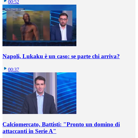
00:52
Napoli, Lukaku è un caso: se parte chi arriva?
00:37
Calciomercato, Battisti: "Pronto un domino di
attaccanti in Serie A"