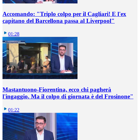
Accomando: "Triplo colpo per il Cagliari! E l'ex
capitano del Barcellona passa al Liverpool"
01:28
Mastantuono-Fiorentina, ecco chi pagherà
l'ingaggio. Ma il colpo di giornata è del Frosinone"
01:22