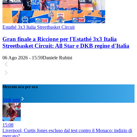
Estathé 3x3 Italia Streetbasket Circuit
Gran finale a Riccione per l'Estathé 3x3 Italia
Streetbasket Circuit: All Star e DKB regine d'Italia
06 Ago 2026 - 15:59
Daniele Rubini
Mercato ora per ora
Vedi tutti
15:08
Liverpool, Curtis Jones escluso dal test contro il Monaco: indizio di
mercato?