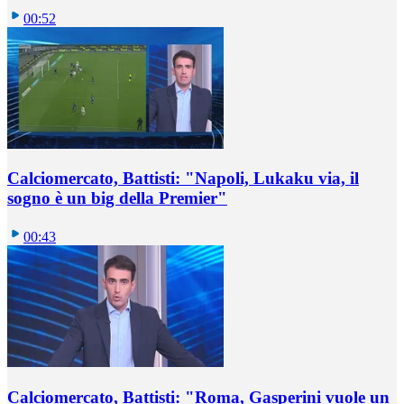
00:52
Calciomercato, Battisti: "Napoli, Lukaku via, il
sogno è un big della Premier"
00:43
Calciomercato, Battisti: "Roma, Gasperini vuole un