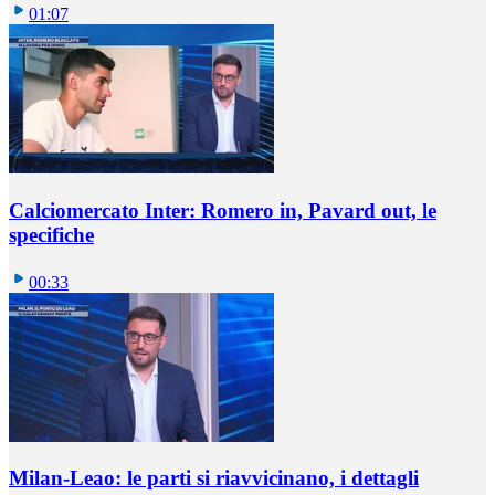
01:07
Calciomercato Inter: Romero in, Pavard out, le
specifiche
00:33
Milan-Leao: le parti si riavvicinano, i dettagli