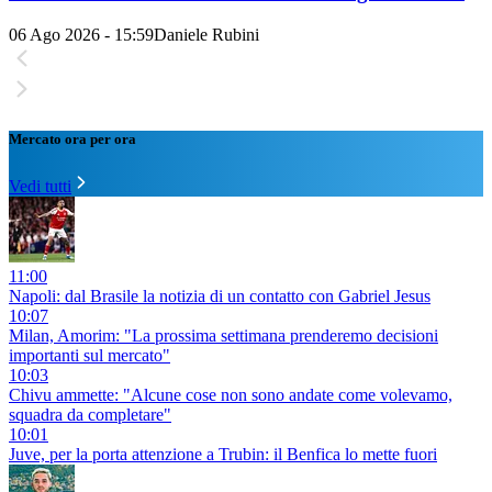
06 Ago 2026 - 15:59
Daniele Rubini
Mercato ora per ora
Vedi tutti
11:00
Napoli: dal Brasile la notizia di un contatto con Gabriel Jesus
10:07
Milan, Amorim: "La prossima settimana prenderemo decisioni
importanti sul mercato"
10:03
Chivu ammette: "Alcune cose non sono andate come volevamo,
squadra da completare"
10:01
Juve, per la porta attenzione a Trubin: il Benfica lo mette fuori