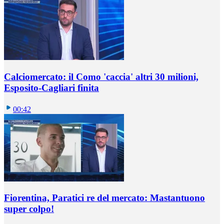
Calciomercato: il Como 'caccia' altri 30 milioni,
Esposito-Cagliari finita
00:42
Fiorentina, Paratici re del mercato: Mastantuono
super colpo!