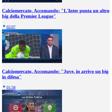
Calciomercato, Accomando: "L'Inter punta un altro
big della Premier League"
02:07
Calciomercato, Accomando: "Juve, in arrivo un big
in difesa"
01:58