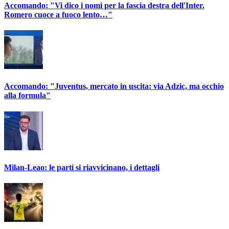
Accomando: "Vi dico i nomi per la fascia destra dell'Inter.
Romero cuoce a fuoco lento…"
Accomando: "Juventus, mercato in uscita: via Adzic, ma occhio
alla formula"
Milan-Leao: le parti si riavvicinano, i dettagli