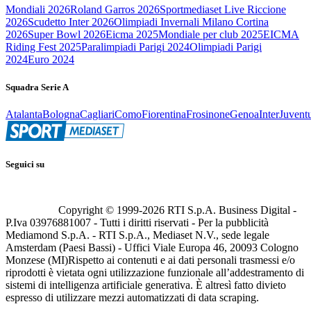
Mondiali 2026
Roland Garros 2026
Sportmediaset Live Riccione
2026
Scudetto Inter 2026
Olimpiadi Invernali Milano Cortina
2026
Super Bowl 2026
Eicma 2025
Mondiale per club 2025
EICMA
Riding Fest 2025
Paralimpiadi Parigi 2024
Olimpiadi Parigi
2024
Euro 2024
Squadra Serie A
Atalanta
Bologna
Cagliari
Como
Fiorentina
Frosinone
Genoa
Inter
Juvent
Seguici su
Copyright © 1999-
2026
RTI S.p.A. Business Digital -
P.Iva 03976881007 - Tutti i diritti riservati - Per la pubblicità
Mediamond S.p.A. - RTI S.p.A., Mediaset N.V., sede legale
Amsterdam (Paesi Bassi) - Uffici Viale Europa 46, 20093 Cologno
Monzese (MI)
Rispetto ai contenuti e ai dati personali trasmessi e/o
riprodotti è vietata ogni utilizzazione funzionale all’addestramento di
sistemi di intelligenza artificiale generativa. È altresì fatto divieto
espresso di utilizzare mezzi automatizzati di data scraping.