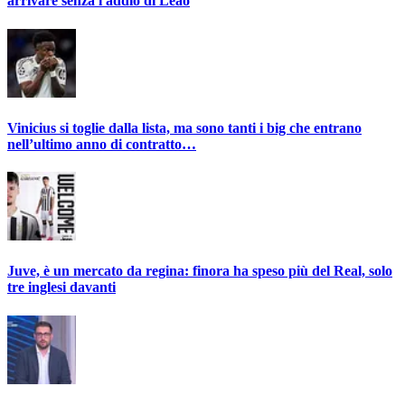
arrivare senza l'addio di Leao
Vinicius si toglie dalla lista, ma sono tanti i big che entrano
nell’ultimo anno di contratto…
Juve, è un mercato da regina: finora ha speso più del Real, solo
tre inglesi davanti