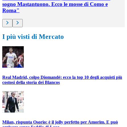
sogno Mastantuono. Ecco le mosse di Como e
Roma"
I più visti di Mercato
Real Madrid, colpo Diomandé: ecco la top 10 degli acquisti più
costosi della storia dei Blancos
Milan, rispunta Osorio: è il jolly perfetto per Amorim. E può