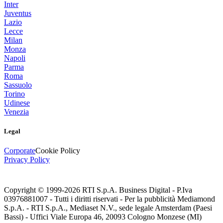
Inter
Juventus
Lazio
Lecce
Milan
Monza
Napoli
Parma
Roma
Sassuolo
Torino
Udinese
Venezia
Legal
Corporate
Cookie Policy
Privacy Policy
Copyright © 1999-
2026
RTI S.p.A. Business Digital - P.Iva
03976881007 - Tutti i diritti riservati - Per la pubblicità Mediamond
S.p.A. - RTI S.p.A., Mediaset N.V., sede legale Amsterdam (Paesi
Bassi) - Uffici Viale Europa 46, 20093 Cologno Monzese (MI)