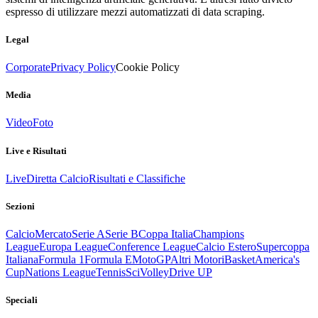
espresso di utilizzare mezzi automatizzati di data scraping.
Legal
Corporate
Privacy Policy
Cookie Policy
Media
Video
Foto
Live e Risultati
Live
Diretta Calcio
Risultati e Classifiche
Sezioni
Calcio
Mercato
Serie A
Serie B
Coppa Italia
Champions
League
Europa League
Conference League
Calcio Estero
Supercoppa
Italiana
Formula 1
Formula E
MotoGP
Altri Motori
Basket
America's
Cup
Nations League
Tennis
Sci
Volley
Drive UP
Speciali