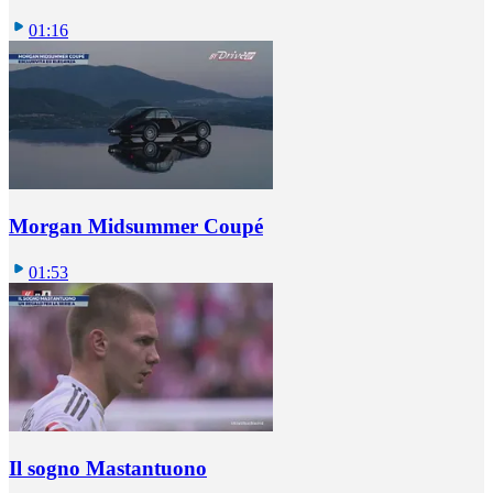
01:16
Morgan Midsummer Coupé
01:53
Il sogno Mastantuono