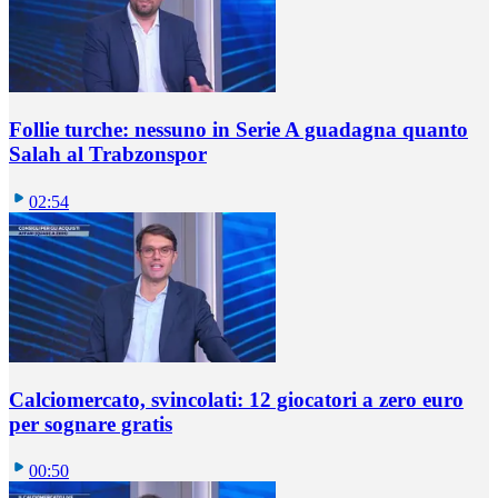
Follie turche: nessuno in Serie A guadagna quanto
Salah al Trabzonspor
02:54
Calciomercato, svincolati: 12 giocatori a zero euro
per sognare gratis
00:50