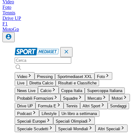
Video
Foto
Tennis
Drive UP
F1
MotoGp
Video
Pressing
Sportmediaset XXL
Foto
Live
Diretta Calcio
Risultati e Classifiche
News Live
Calcio
Coppa Italia
Supercoppa Italiana
Probabili Formazioni
Squadre
Mercato
Motori
Drive UP
Formula E
Tennis
Altri Sport
Sondaggi
Podcast
Lifestyle
Un libro a settimana
Speciali Europei
Speciali Olimpiadi
Speciale Scudetti
Speciali Mondiali
Altri Speciali