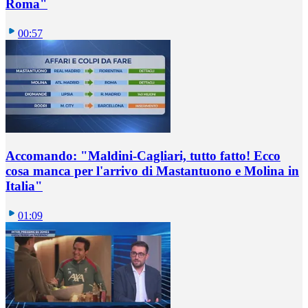
Roma"
00:57
Accomando: "Maldini-Cagliari, tutto fatto! Ecco
cosa manca per l'arrivo di Mastantuono e Molina in
Italia"
01:09