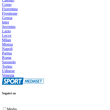
Cagliari
Como
Fiorentina
Frosinone
Genoa
Inter
Juventus
Lazio
Lecce
Milan
Monza
Napoli
Parma
Roma
Sassuolo
Torino
Udinese
Venezia
Seguici su
Media