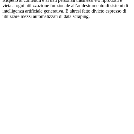
Rispetto ai contenuti e ai dati personali trasmessi e/o riprodotti è
vietata ogni utilizzazione funzionale all’addestramento di sistemi di
intelligenza artificiale generativa. È altresì fatto divieto espresso di
utilizzare mezzi automatizzati di data scraping.