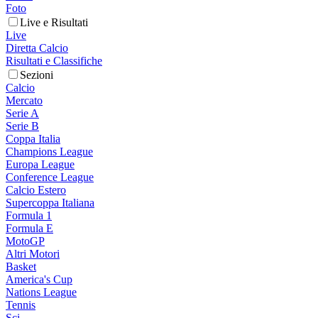
Foto
Live e Risultati
Live
Diretta Calcio
Risultati e Classifiche
Sezioni
Calcio
Mercato
Serie A
Serie B
Coppa Italia
Champions League
Europa League
Conference League
Calcio Estero
Supercoppa Italiana
Formula 1
Formula E
MotoGP
Altri Motori
Basket
America's Cup
Nations League
Tennis
Sci