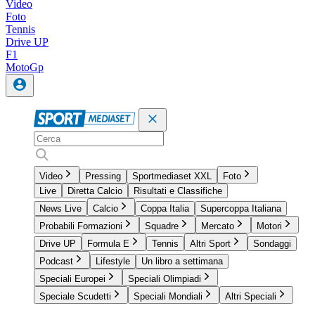
Video
Foto
Tennis
Drive UP
F1
MotoGp
Video
Pressing
Sportmediaset XXL
Foto
Live
Diretta Calcio
Risultati e Classifiche
News Live
Calcio
Coppa Italia
Supercoppa Italiana
Probabili Formazioni
Squadre
Mercato
Motori
Drive UP
Formula E
Tennis
Altri Sport
Sondaggi
Podcast
Lifestyle
Un libro a settimana
Speciali Europei
Speciali Olimpiadi
Speciale Scudetti
Speciali Mondiali
Altri Speciali