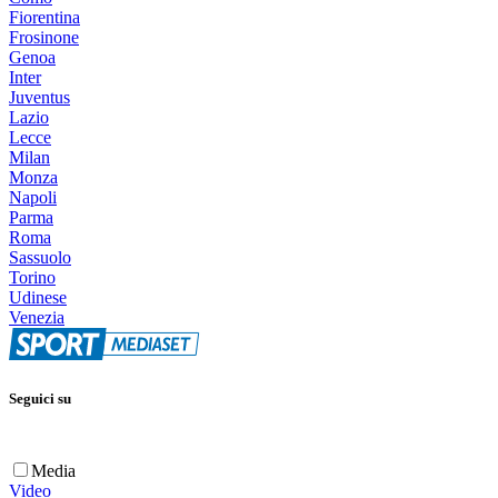
Fiorentina
Frosinone
Genoa
Inter
Juventus
Lazio
Lecce
Milan
Monza
Napoli
Parma
Roma
Sassuolo
Torino
Udinese
Venezia
Seguici su
Media
Video