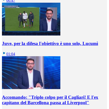
00:47
Juve, per la difesa l'obiettivo è uno solo, Lucumì
01:04
Accomando: "Triplo colpo per il Cagliari! E l'ex
capitano del Barcellona passa al Liverpool"