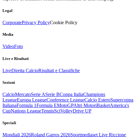
Legal
Corporate
Privacy Policy
Cookie Policy
Media
Video
Foto
Live e Risultati
Live
Diretta Calcio
Risultati e Classifiche
Sezioni
Calcio
Mercato
Serie A
Serie B
Coppa Italia
Champions
League
Europa League
Conference League
Calcio Estero
Supercoppa
Italiana
Formula 1
Formula E
MotoGP
Altri Motori
Basket
America's
Cup
Nations League
Tennis
Sci
Volley
Drive UP
Speciali
Mondiali 2026
Roland Garros 2026
Sportmediaset Live Riccione