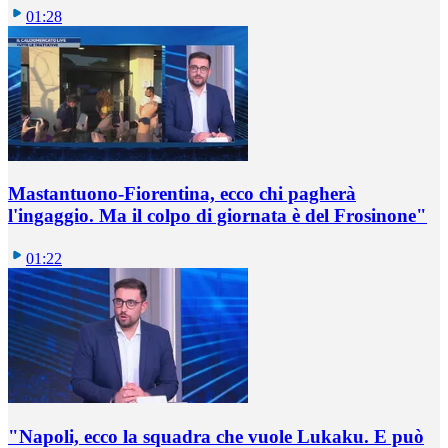
01:28
Mastantuono-Fiorentina, ecco chi pagherà
l'ingaggio. Ma il colpo di giornata è del Frosinone"
01:22
"Napoli, ecco la squadra che vuole Lukaku. E può