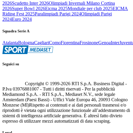
2026
Scudetto Inter 2026
Olimpiadi Invernali Milano Cortina
2026
Super Bowl 2026
Eicma 2025
Mondiale per club 2025
EICMA
Riding Fest 2025
Paralimpiadi Parigi 2024
Olimpiadi Parigi
2024
Euro 2024
Squadra Serie A
Atalanta
Bologna
Cagliari
Como
Fiorentina
Frosinone
Genoa
Inter
Juvent
Seguici su
Copyright © 1999-
2026
RTI S.p.A. Business Digital -
P.Iva 03976881007 - Tutti i diritti riservati - Per la pubblicità
Mediamond S.p.A. - RTI S.p.A., Mediaset N.V., sede legale
Amsterdam (Paesi Bassi) - Uffici Viale Europa 46, 20093 Cologno
Monzese (MI)
Rispetto ai contenuti e ai dati personali trasmessi e/o
riprodotti è vietata ogni utilizzazione funzionale all’addestramento di
sistemi di intelligenza artificiale generativa. È altresì fatto divieto
espresso di utilizzare mezzi automatizzati di data scraping.
Legal