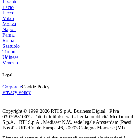
Juventus
Lazio
Lecce
Milan
Monza
Napoli
Parma
Roma
Sassuolo
Torino
Udinese
Venezia
Legal
Corporate
Cookie Policy
Privacy Policy
Copyright © 1999-
2026
RTI S.p.A. Business Digital - P.Iva
03976881007 - Tutti i diritti riservati - Per la pubblicità Mediamond
S.p.A. - RTI S.p.A., Mediaset N.V., sede legale Amsterdam (Paesi
Bassi) - Uffici Viale Europa 46, 20093 Cologno Monzese (MI)