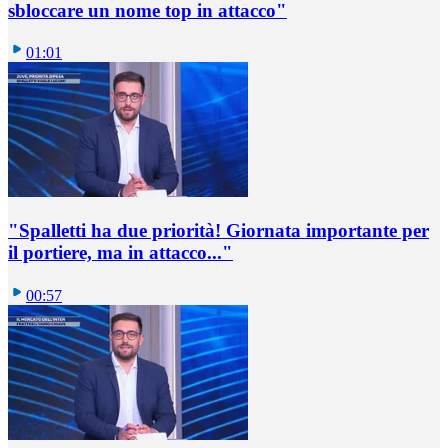
sbloccare un nome top in attacco"
01:01
"Spalletti ha due priorità! Giornata importante per
il portiere, ma in attacco..."
00:57