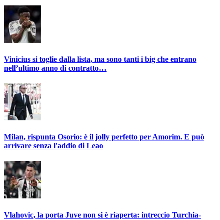
Vinicius si toglie dalla lista, ma sono tanti i big che entrano
nell’ultimo anno di contratto…
Milan, rispunta Osorio: è il jolly perfetto per Amorim. E può
arrivare senza l'addio di Leao
Vlahovic, la porta Juve non si è riaperta: intreccio Turchia-