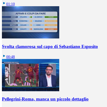
01:10
Svolta clamorosa sul capo di Sebastiano Esposito
00:48
Pellegrini-Roma, manca un piccolo dettaglio