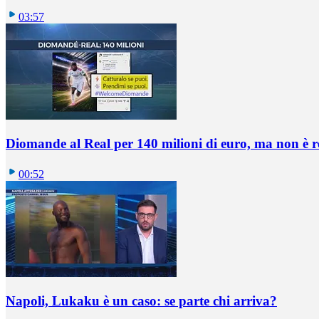
03:57
Diomande al Real per 140 milioni di euro, ma non è 
00:52
Napoli, Lukaku è un caso: se parte chi arriva?