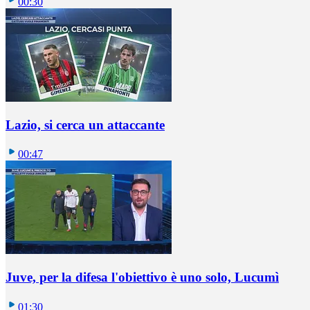
00:30
Lazio, si cerca un attaccante
00:47
Juve, per la difesa l'obiettivo è uno solo, Lucumì
01:30