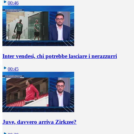
00:46
Inter vendesi, chi potrebbe lasciare i nerazzurri
00:45
Juve, davvero arriva Zirkzee?