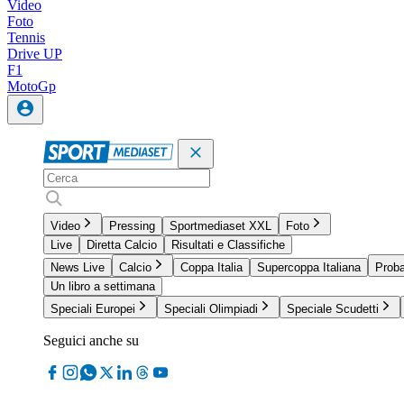
Video
Foto
Tennis
Drive UP
F1
MotoGp
Video
Pressing
Sportmediaset XXL
Foto
Live
Diretta Calcio
Risultati e Classifiche
News Live
Calcio
Coppa Italia
Supercoppa Italiana
Proba
Un libro a settimana
Speciali Europei
Speciali Olimpiadi
Speciale Scudetti
Seguici anche su