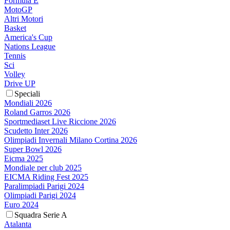
Formula E
MotoGP
Altri Motori
Basket
America's Cup
Nations League
Tennis
Sci
Volley
Drive UP
Speciali
Mondiali 2026
Roland Garros 2026
Sportmediaset Live Riccione 2026
Scudetto Inter 2026
Olimpiadi Invernali Milano Cortina 2026
Super Bowl 2026
Eicma 2025
Mondiale per club 2025
EICMA Riding Fest 2025
Paralimpiadi Parigi 2024
Olimpiadi Parigi 2024
Euro 2024
Squadra Serie A
Atalanta