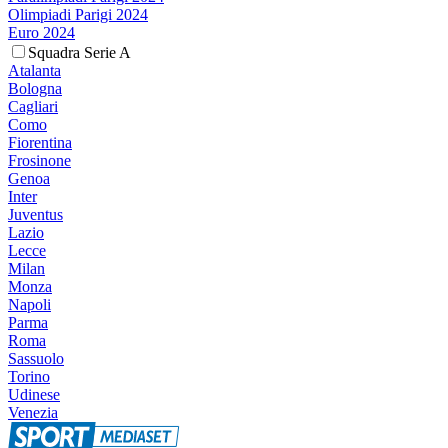
Olimpiadi Parigi 2024
Euro 2024
Squadra Serie A
Atalanta
Bologna
Cagliari
Como
Fiorentina
Frosinone
Genoa
Inter
Juventus
Lazio
Lecce
Milan
Monza
Napoli
Parma
Roma
Sassuolo
Torino
Udinese
Venezia