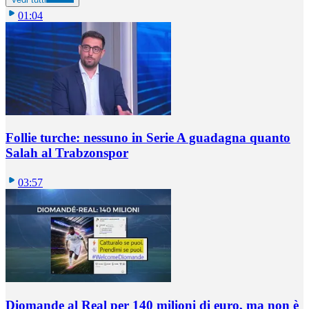
01:04
Follie turche: nessuno in Serie A guadagna quanto
Salah al Trabzonspor
03:57
Diomande al Real per 140 milioni di euro, ma non è