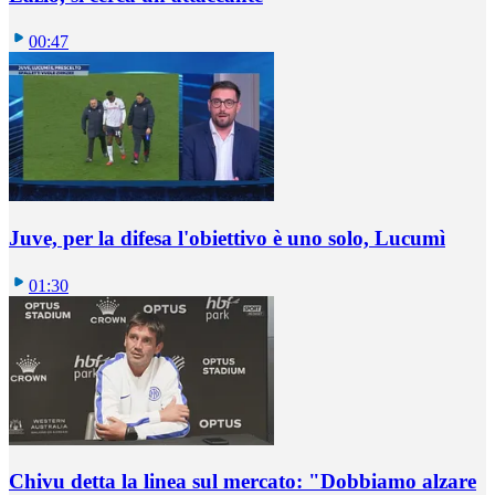
00:47
Juve, per la difesa l'obiettivo è uno solo, Lucumì
01:30
Chivu detta la linea sul mercato: "Dobbiamo alzare