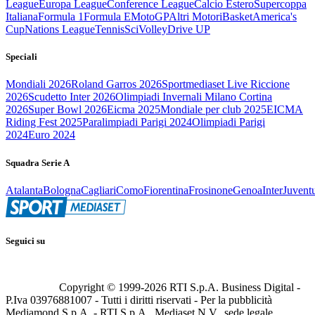
League
Europa League
Conference League
Calcio Estero
Supercoppa
Italiana
Formula 1
Formula E
MotoGP
Altri Motori
Basket
America's
Cup
Nations League
Tennis
Sci
Volley
Drive UP
Speciali
Mondiali 2026
Roland Garros 2026
Sportmediaset Live Riccione
2026
Scudetto Inter 2026
Olimpiadi Invernali Milano Cortina
2026
Super Bowl 2026
Eicma 2025
Mondiale per club 2025
EICMA
Riding Fest 2025
Paralimpiadi Parigi 2024
Olimpiadi Parigi
2024
Euro 2024
Squadra Serie A
Atalanta
Bologna
Cagliari
Como
Fiorentina
Frosinone
Genoa
Inter
Juvent
Seguici su
Copyright © 1999-
2026
RTI S.p.A. Business Digital -
P.Iva 03976881007 - Tutti i diritti riservati - Per la pubblicità
Mediamond S.p.A. - RTI S.p.A., Mediaset N.V., sede legale