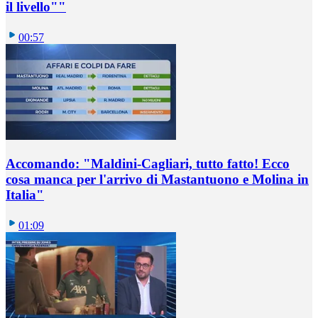
il livello""
00:57
Accomando: "Maldini-Cagliari, tutto fatto! Ecco
cosa manca per l'arrivo di Mastantuono e Molina in
Italia"
01:09