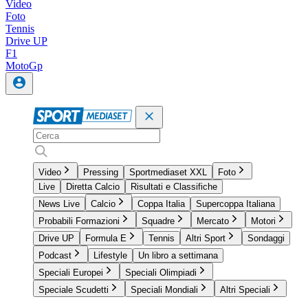
Video
Foto
Tennis
Drive UP
F1
MotoGp
Video
Pressing
Sportmediaset XXL
Foto
Live
Diretta Calcio
Risultati e Classifiche
News Live
Calcio
Coppa Italia
Supercoppa Italiana
Probabili Formazioni
Squadre
Mercato
Motori
Drive UP
Formula E
Tennis
Altri Sport
Sondaggi
Podcast
Lifestyle
Un libro a settimana
Speciali Europei
Speciali Olimpiadi
Speciale Scudetti
Speciali Mondiali
Altri Speciali