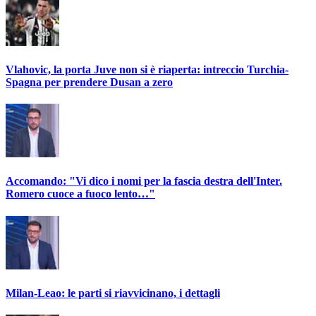
Vlahovic, la porta Juve non si è riaperta: intreccio Turchia-
Spagna per prendere Dusan a zero
Accomando: "Vi dico i nomi per la fascia destra dell'Inter.
Romero cuoce a fuoco lento…"
Milan-Leao: le parti si riavvicinano, i dettagli