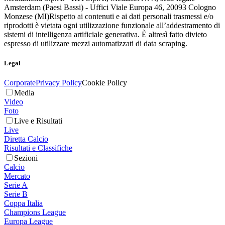
Amsterdam (Paesi Bassi) - Uffici Viale Europa 46, 20093 Cologno
Monzese (MI)
Rispetto ai contenuti e ai dati personali trasmessi e/o
riprodotti è vietata ogni utilizzazione funzionale all’addestramento di
sistemi di intelligenza artificiale generativa. È altresì fatto divieto
espresso di utilizzare mezzi automatizzati di data scraping.
Legal
Corporate
Privacy Policy
Cookie Policy
Media
Video
Foto
Live e Risultati
Live
Diretta Calcio
Risultati e Classifiche
Sezioni
Calcio
Mercato
Serie A
Serie B
Coppa Italia
Champions League
Europa League