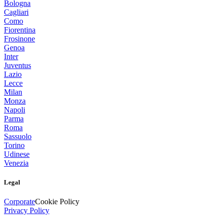
Bologna
Cagliari
Como
Fiorentina
Frosinone
Genoa
Inter
Juventus
Lazio
Lecce
Milan
Monza
Napoli
Parma
Roma
Sassuolo
Torino
Udinese
Venezia
Legal
Corporate
Cookie Policy
Privacy Policy