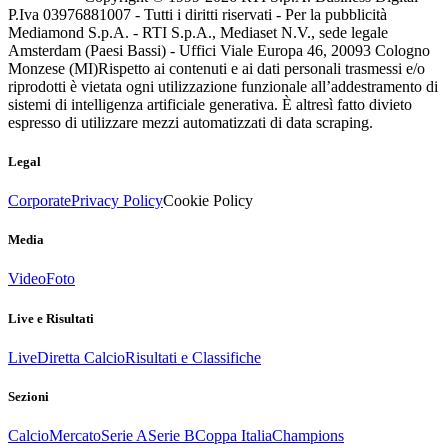
P.Iva 03976881007 - Tutti i diritti riservati - Per la pubblicità
Mediamond S.p.A. - RTI S.p.A., Mediaset N.V., sede legale
Amsterdam (Paesi Bassi) - Uffici Viale Europa 46, 20093 Cologno
Monzese (MI)
Rispetto ai contenuti e ai dati personali trasmessi e/o
riprodotti è vietata ogni utilizzazione funzionale all’addestramento di
sistemi di intelligenza artificiale generativa. È altresì fatto divieto
espresso di utilizzare mezzi automatizzati di data scraping.
Legal
Corporate
Privacy Policy
Cookie Policy
Media
Video
Foto
Live e Risultati
Live
Diretta Calcio
Risultati e Classifiche
Sezioni
Calcio
Mercato
Serie A
Serie B
Coppa Italia
Champions