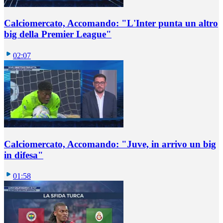
Calciomercato, Accomando: "L'Inter punta un altro
big della Premier League"
02:07
Calciomercato, Accomando: "Juve, in arrivo un big
in difesa"
01:58