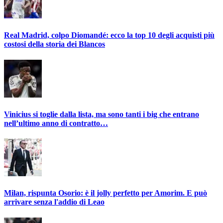
Real Madrid, colpo Diomandé: ecco la top 10 degli acquisti più
costosi della storia dei Blancos
Vinicius si toglie dalla lista, ma sono tanti i big che entrano
nell’ultimo anno di contratto…
Milan, rispunta Osorio: è il jolly perfetto per Amorim. E può
arrivare senza l'addio di Leao