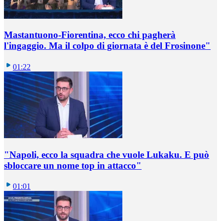
Mastantuono-Fiorentina, ecco chi pagherà
l'ingaggio. Ma il colpo di giornata è del Frosinone"
01:22
"Napoli, ecco la squadra che vuole Lukaku. E può
sbloccare un nome top in attacco"
01:01