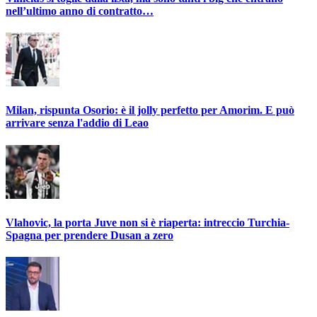
nell’ultimo anno di contratto…
Milan, rispunta Osorio: è il jolly perfetto per Amorim. E può
arrivare senza l'addio di Leao
Vlahovic, la porta Juve non si è riaperta: intreccio Turchia-
Spagna per prendere Dusan a zero