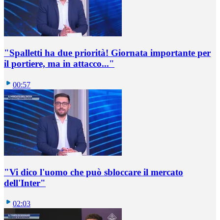
"Spalletti ha due priorità! Giornata importante per
il portiere, ma in attacco..."
00:57
"Vi dico l'uomo che può sbloccare il mercato
dell'Inter"
02:03