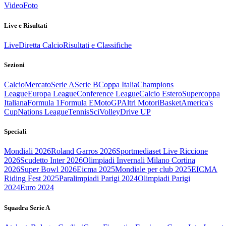
Video
Foto
Live e Risultati
Live
Diretta Calcio
Risultati e Classifiche
Sezioni
Calcio
Mercato
Serie A
Serie B
Coppa Italia
Champions
League
Europa League
Conference League
Calcio Estero
Supercoppa
Italiana
Formula 1
Formula E
MotoGP
Altri Motori
Basket
America's
Cup
Nations League
Tennis
Sci
Volley
Drive UP
Speciali
Mondiali 2026
Roland Garros 2026
Sportmediaset Live Riccione
2026
Scudetto Inter 2026
Olimpiadi Invernali Milano Cortina
2026
Super Bowl 2026
Eicma 2025
Mondiale per club 2025
EICMA
Riding Fest 2025
Paralimpiadi Parigi 2024
Olimpiadi Parigi
2024
Euro 2024
Squadra Serie A