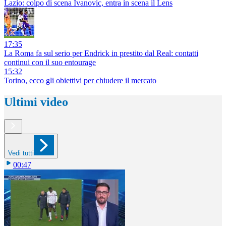
Lazio: colpo di scena Ivanovic, entra in scena il Lens
17:35
La Roma fa sul serio per Endrick in prestito dal Real: contatti
continui con il suo entourage
15:32
Torino, ecco gli obiettivi per chiudere il mercato
Ultimi video
Vedi tutti
00:47