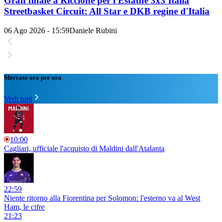
Gran finale a Riccione per l'Estathé 3x3 Italia
Streetbasket Circuit: All Star e DKB regine d'Italia
06 Ago 2026 - 15:59
Daniele Rubini
Mercato ora per ora
Vedi tutti
10:00
Cagliari, ufficiale l'acquisto di Maldini dall'Atalanta
22:59
Niente ritorno alla Fiorentina per Solomon: l'esterno va al West
Ham, le cifre
21:23