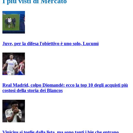
I più visti di Mercato
Juve, per la difesa l'obiettivo è uno solo, Lucumì
Real Madrid, colpo Diomandé: ecco la top 10 degli acquisti più
costosi della storia dei Blancos
Vinicius si toglie dalla lista, ma sono tanti i big che entrano