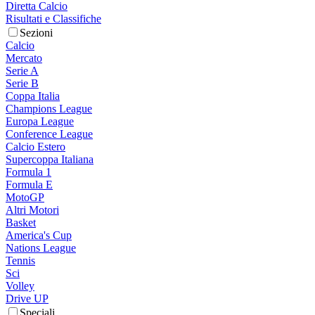
Diretta Calcio
Risultati e Classifiche
Sezioni
Calcio
Mercato
Serie A
Serie B
Coppa Italia
Champions League
Europa League
Conference League
Calcio Estero
Supercoppa Italiana
Formula 1
Formula E
MotoGP
Altri Motori
Basket
America's Cup
Nations League
Tennis
Sci
Volley
Drive UP
Speciali