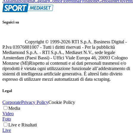
Atalanta
Bologna
Cagliari
Como
Fiorentina
Frosinone
Genoa
Inter
Juvent
Seguici su
Copyright © 1999-
2026
RTI S.p.A. Business Digital -
P.Iva 03976881007 - Tutti i diritti riservati - Per la pubblicità
Mediamond S.p.A. - RTI S.p.A., Mediaset N.V., sede legale
Amsterdam (Paesi Bassi) - Uffici Viale Europa 46, 20093 Cologno
Monzese (MI)
Rispetto ai contenuti e ai dati personali trasmessi e/o
riprodotti è vietata ogni utilizzazione funzionale all’addestramento di
sistemi di intelligenza artificiale generativa. È altresì fatto divieto
espresso di utilizzare mezzi automatizzati di data scraping.
Legal
Corporate
Privacy Policy
Cookie Policy
Media
Video
Foto
Live e Risultati
Live