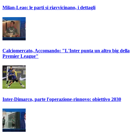
Milan-Leao: le parti si riavvicinano, i dettagli
Calciomercato, Accomando: "L'Inter punta un altro big della
Premier League"
Inter-Dimarco, parte l'operazione-rinnovo: obiettivo 2030