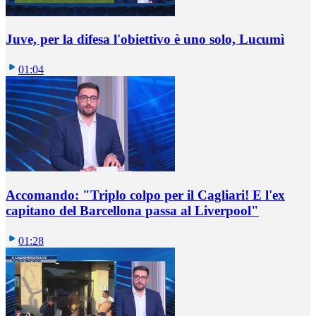
Juve, per la difesa l'obiettivo è uno solo, Lucumì
01:04
Accomando: "Triplo colpo per il Cagliari! E l'ex
capitano del Barcellona passa al Liverpool"
01:28