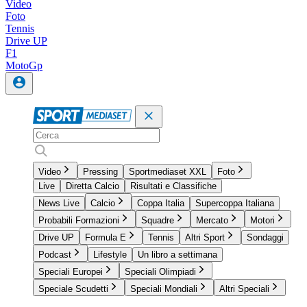
Video
Foto
Tennis
Drive UP
F1
MotoGp
Video
Pressing
Sportmediaset XXL
Foto
Live
Diretta Calcio
Risultati e Classifiche
News Live
Calcio
Coppa Italia
Supercoppa Italiana
Probabili Formazioni
Squadre
Mercato
Motori
Drive UP
Formula E
Tennis
Altri Sport
Sondaggi
Podcast
Lifestyle
Un libro a settimana
Speciali Europei
Speciali Olimpiadi
Speciale Scudetti
Speciali Mondiali
Altri Speciali