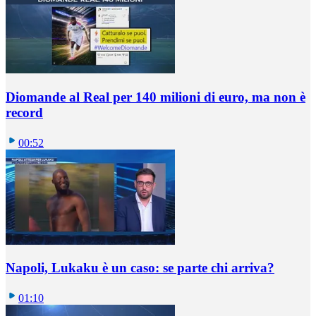
Diomande al Real per 140 milioni di euro, ma non è
record
00:52
Napoli, Lukaku è un caso: se parte chi arriva?
01:10