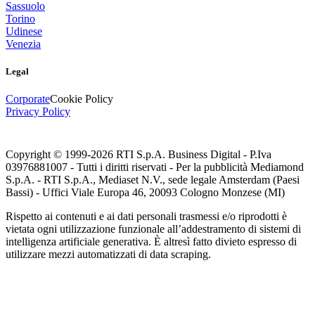
Sassuolo
Torino
Udinese
Venezia
Legal
Corporate
Cookie Policy
Privacy Policy
Copyright © 1999-
2026
RTI S.p.A. Business Digital - P.Iva
03976881007 - Tutti i diritti riservati - Per la pubblicità Mediamond
S.p.A. - RTI S.p.A., Mediaset N.V., sede legale Amsterdam (Paesi
Bassi) - Uffici Viale Europa 46, 20093 Cologno Monzese (MI)
Rispetto ai contenuti e ai dati personali trasmessi e/o riprodotti è
vietata ogni utilizzazione funzionale all’addestramento di sistemi di
intelligenza artificiale generativa. È altresì fatto divieto espresso di
utilizzare mezzi automatizzati di data scraping.