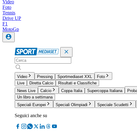
Video
Foto
Tennis
Drive UP
F1
MotoGp
Video
Pressing
Sportmediaset XXL
Foto
Live
Diretta Calcio
Risultati e Classifiche
News Live
Calcio
Coppa Italia
Supercoppa Italiana
Proba
Un libro a settimana
Speciali Europei
Speciali Olimpiadi
Speciale Scudetti
Seguici anche su