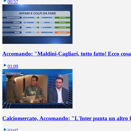
00:57
Accomando: "Maldini-Cagliari, tutto fatto! Ecco cosa
01:09
Calciomercato, Accomando: "L'Inter punta un altro 
02:07