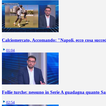
Calciomercato, Accomando: "Napoli, ecco cosa succ
01:04
Follie turche: nessuno in Serie A guadagna quanto S
02:54