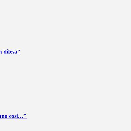
n difesa"
anno così…"