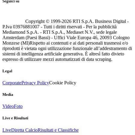
Seguici su
Copyright © 1999-
2026
RTI S.p.A. Business Digital -
P.Iva 03976881007 - Tutti i diritti riservati - Per la pubblicità
Mediamond S.p.A. - RTI S.p.A., Mediaset N.V., sede legale
Amsterdam (Paesi Bassi) - Uffici Viale Europa 46, 20093 Cologno
Monzese (MI)
Rispetto ai contenuti e ai dati personali trasmessi e/o
riprodotti è vietata ogni utilizzazione funzionale all’addestramento di
sistemi di intelligenza artificiale generativa. È altresì fatto divieto
espresso di utilizzare mezzi automatizzati di data scraping.
Legal
Corporate
Privacy Policy
Cookie Policy
Media
Video
Foto
Live e Risultati
Live
Diretta Calcio
Risultati e Classifiche