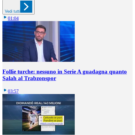
Vedi tutti
01:04
Follie turche: nessuno in Serie A guadagna quanto
Salah al Trabzonspor
03:57