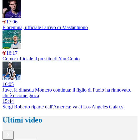
17:06
Fiorentina, ufficiale l'arrivo di Mastantuono
16:17
Como: ufficiale il prestito di Yan Couto
16:05
Juve, la dinastia Montero continua: il figlio di Paolo ha rinnovato,
chi è e come gioca
15:44
Sergi Roberto riparte dall'America: va ai Los Angeles Galaxy
Ultimi video