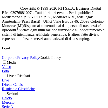
Copyright © 1999-
2026
RTI S.p.A. Business Digital -
P.Iva 03976881007 - Tutti i diritti riservati - Per la pubblicità
Mediamond S.p.A. - RTI S.p.A., Mediaset N.V., sede legale
Amsterdam (Paesi Bassi) - Uffici Viale Europa 46, 20093 Cologno
Monzese (MI)
Rispetto ai contenuti e ai dati personali trasmessi e/o
riprodotti è vietata ogni utilizzazione funzionale all’addestramento di
sistemi di intelligenza artificiale generativa. È altresì fatto divieto
espresso di utilizzare mezzi automatizzati di data scraping.
Legal
Corporate
Privacy Policy
Cookie Policy
Media
Video
Foto
Live e Risultati
Live
Diretta Calcio
Risultati e Classifiche
Sezioni
Calcio
Mercato
Serie A