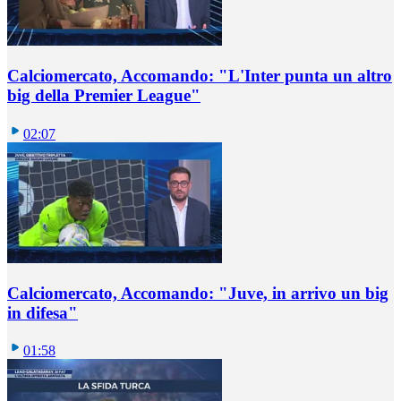
Calciomercato, Accomando: "L'Inter punta un altro
big della Premier League"
02:07
Calciomercato, Accomando: "Juve, in arrivo un big
in difesa"
01:58