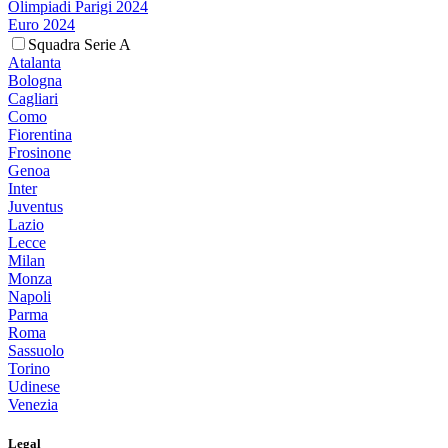
Olimpiadi Parigi 2024
Euro 2024
Squadra Serie A
Atalanta
Bologna
Cagliari
Como
Fiorentina
Frosinone
Genoa
Inter
Juventus
Lazio
Lecce
Milan
Monza
Napoli
Parma
Roma
Sassuolo
Torino
Udinese
Venezia
Legal