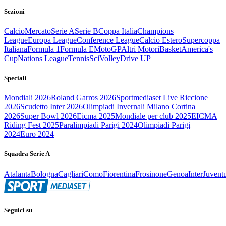
Sezioni
Calcio
Mercato
Serie A
Serie B
Coppa Italia
Champions
League
Europa League
Conference League
Calcio Estero
Supercoppa
Italiana
Formula 1
Formula E
MotoGP
Altri Motori
Basket
America's
Cup
Nations League
Tennis
Sci
Volley
Drive UP
Speciali
Mondiali 2026
Roland Garros 2026
Sportmediaset Live Riccione
2026
Scudetto Inter 2026
Olimpiadi Invernali Milano Cortina
2026
Super Bowl 2026
Eicma 2025
Mondiale per club 2025
EICMA
Riding Fest 2025
Paralimpiadi Parigi 2024
Olimpiadi Parigi
2024
Euro 2024
Squadra Serie A
Atalanta
Bologna
Cagliari
Como
Fiorentina
Frosinone
Genoa
Inter
Juvent
Seguici su