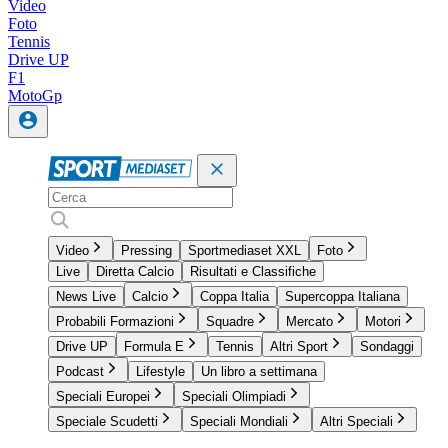
Video
Foto
Tennis
Drive UP
F1
MotoGp
Video
Pressing
Sportmediaset XXL
Foto
Live
Diretta Calcio
Risultati e Classifiche
News Live
Calcio
Coppa Italia
Supercoppa Italiana
Probabili Formazioni
Squadre
Mercato
Motori
Drive UP
Formula E
Tennis
Altri Sport
Sondaggi
Podcast
Lifestyle
Un libro a settimana
Speciali Europei
Speciali Olimpiadi
Speciale Scudetti
Speciali Mondiali
Altri Speciali