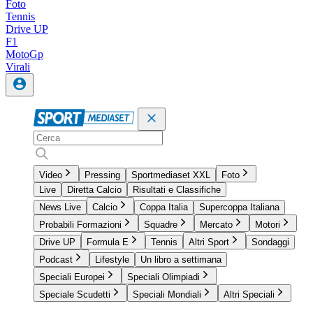
Foto
Tennis
Drive UP
F1
MotoGp
Virali
Video
Pressing
Sportmediaset XXL
Foto
Live
Diretta Calcio
Risultati e Classifiche
News Live
Calcio
Coppa Italia
Supercoppa Italiana
Probabili Formazioni
Squadre
Mercato
Motori
Drive UP
Formula E
Tennis
Altri Sport
Sondaggi
Podcast
Lifestyle
Un libro a settimana
Speciali Europei
Speciali Olimpiadi
Speciale Scudetti
Speciali Mondiali
Altri Speciali