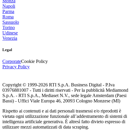
Monza
Napoli
Parma
Roma
Sassuolo
Torino
Udinese
Venezia
Legal
Corporate
Cookie Policy
Privacy Policy
Copyright © 1999-
2026
RTI S.p.A. Business Digital - P.Iva
03976881007 - Tutti i diritti riservati - Per la pubblicità Mediamond
S.p.A. - RTI S.p.A., Mediaset N.V., sede legale Amsterdam (Paesi
Bassi) - Uffici Viale Europa 46, 20093 Cologno Monzese (MI)
Rispetto ai contenuti e ai dati personali trasmessi e/o riprodotti è
vietata ogni utilizzazione funzionale all’addestramento di sistemi di
intelligenza artificiale generativa. È altresì fatto divieto espresso di
utilizzare mezzi automatizzati di data scraping.