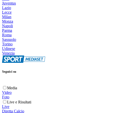
Juventus
Lazio
Lecce
Milan
Monza
Napoli
Parma
Roma
Sassuolo
Torino
Udinese
Venezia
Seguici su
Media
Video
Foto
Live e Risultati
Live
Diretta Calcio