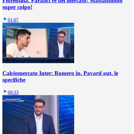
Fiorentina, Paratici re del mercato: Mastantuono
super colpo!
01:07
Calciomercato Inter: Romero in, Pavard out, le
specifiche
00:33