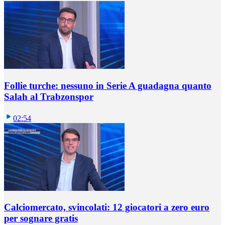
Follie turche: nessuno in Serie A guadagna quanto
Salah al Trabzonspor
02:54
Calciomercato, svincolati: 12 giocatori a zero euro
per sognare gratis