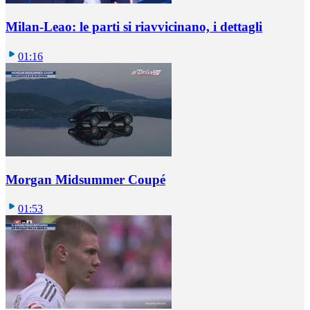
Milan-Leao: le parti si riavvicinano, i dettagli
01:16
Morgan Midsummer Coupé
01:53