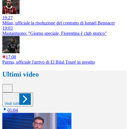
19:27
Milan, ufficiale la risoluzione del contratto di Ismaël Bennacer
19:03
Mastantuono: "Giorno speciale, Fiorentina è club storico"
17:08
Parma, ufficiale l'arrivo di El Bilal Touré in prestito
Ultimi video
Vedi tutti
01:04