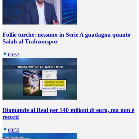
Follie turche: nessuno in Serie A guadagna quanto
Salah al Trabzonspor
03:57
Diomande al Real per 140 milioni di euro, ma non è
record
00:52