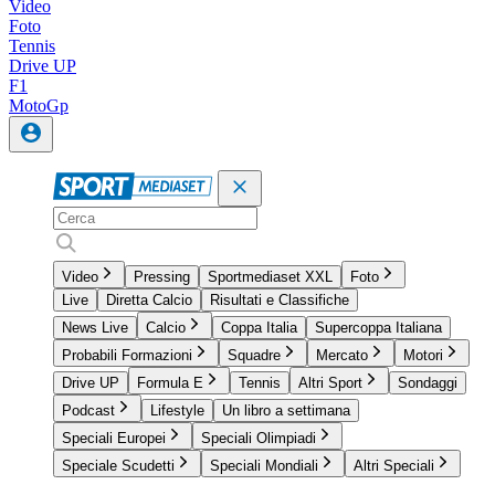
Video
Foto
Tennis
Drive UP
F1
MotoGp
Video
Pressing
Sportmediaset XXL
Foto
Live
Diretta Calcio
Risultati e Classifiche
News Live
Calcio
Coppa Italia
Supercoppa Italiana
Probabili Formazioni
Squadre
Mercato
Motori
Drive UP
Formula E
Tennis
Altri Sport
Sondaggi
Podcast
Lifestyle
Un libro a settimana
Speciali Europei
Speciali Olimpiadi
Speciale Scudetti
Speciali Mondiali
Altri Speciali