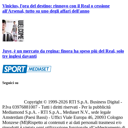
Vinicius, l'ora del destino: rinnovo con il Real o cessione
all'Arsenal, tutto su uno degli affari dell'anno
Juve, è un mercato da regina: finora ha speso più del Real, solo
tre inglesi davanti
Seguici su
Copyright © 1999-
2026
RTI S.p.A. Business Digital -
P.Iva 03976881007 - Tutti i diritti riservati - Per la pubblicità
Mediamond S.p.A. - RTI S.p.A., Mediaset N.V., sede legale
Amsterdam (Paesi Bassi) - Uffici Viale Europa 46, 20093 Cologno
Monzese (MI)
Rispetto ai contenuti e ai dati personali trasmessi e/o
riprodotti è vietata ogni utilizzazione funzionale all’addestramento di