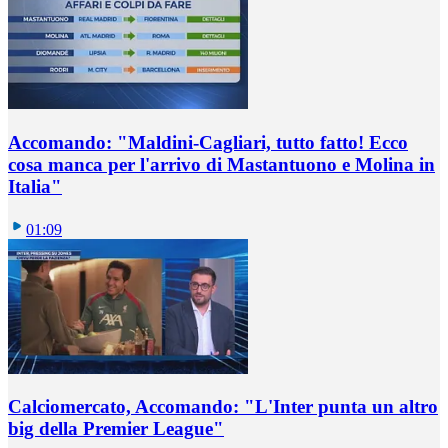
Accomando: "Maldini-Cagliari, tutto fatto! Ecco
cosa manca per l'arrivo di Mastantuono e Molina in
Italia"
01:09
Calciomercato, Accomando: "L'Inter punta un altro
big della Premier League"