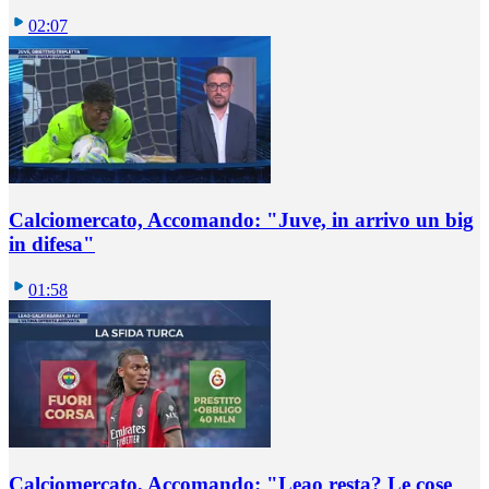
02:07
Calciomercato, Accomando: "Juve, in arrivo un big
in difesa"
01:58
Calciomercato, Accomando: "Leao resta? Le cose