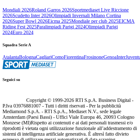
Mondiali 2026
Roland Garros 2026
Sportmediaset Live Riccione
2026
Scudetto Inter 2026
Olimpiadi Invernali Milano Cortina
2026
Super Bowl 2026
Eicma 2025
Mondiale per club 2025
EICMA
Riding Fest 2025
Paralimpiadi Parigi 2024
Olimpiadi Parigi
2024
Euro 2024
Squadra Serie A
Atalanta
Bologna
Cagliari
Como
Fiorentina
Frosinone
Genoa
Inter
Juvent
Seguici su
Copyright © 1999-
2026
RTI S.p.A. Business Digital -
P.Iva 03976881007 - Tutti i diritti riservati - Per la pubblicità
Mediamond S.p.A. - RTI S.p.A., Mediaset N.V., sede legale
Amsterdam (Paesi Bassi) - Uffici Viale Europa 46, 20093 Cologno
Monzese (MI)
Rispetto ai contenuti e ai dati personali trasmessi e/o
riprodotti è vietata ogni utilizzazione funzionale all’addestramento di
sistemi di intelligenza artificiale generativa. È altresì fatto divieto
espresso di utilizzare mezzi automatizzati di data scraping.