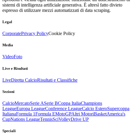
sistemi di intelligenza artificiale generativa. È altresì fatto divieto
espresso di utilizzare mezzi automatizzati di data scraping.
Legal
Corporate
Privacy Policy
Cookie Policy
Media
Video
Foto
Live e Risultati
Live
Diretta Calcio
Risultati e Classifiche
Sezioni
Calcio
Mercato
Serie A
Serie B
Coppa Italia
Champions
League
Europa League
Conference League
Calcio Estero
Supercoppa
Italiana
Formula 1
Formula E
MotoGP
Altri Motori
Basket
America's
Cup
Nations League
Tennis
Sci
Volley
Drive UP
Speciali