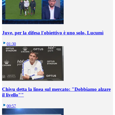
Juve, per la difesa l'obiettivo è uno solo, Lucumì
01:30
Chivu detta la linea sul mercato: "Dobbiamo alzare
il livello""
00:57