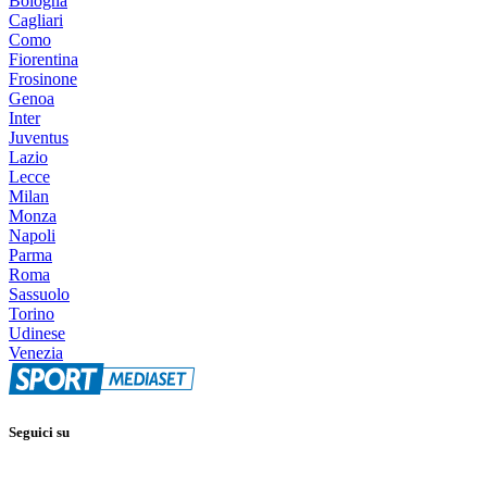
Bologna
Cagliari
Como
Fiorentina
Frosinone
Genoa
Inter
Juventus
Lazio
Lecce
Milan
Monza
Napoli
Parma
Roma
Sassuolo
Torino
Udinese
Venezia
Seguici su