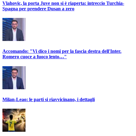
Vlahovic, la porta Juve non si è riaperta: intreccio Turchia-
Spagna per prendere Dusan a zero
Accomando: "Vi dico i nomi per la fascia destra dell'Inter.
Romero cuoce a fuoco lento…"
Milan-Leao: le parti si riavvicinano, i dettagli