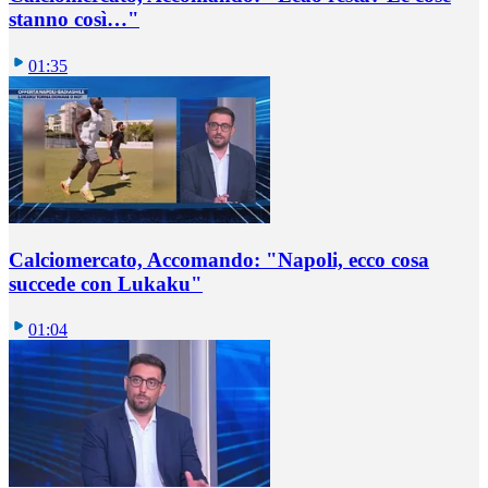
stanno così…"
01:35
Calciomercato, Accomando: "Napoli, ecco cosa
succede con Lukaku"
01:04