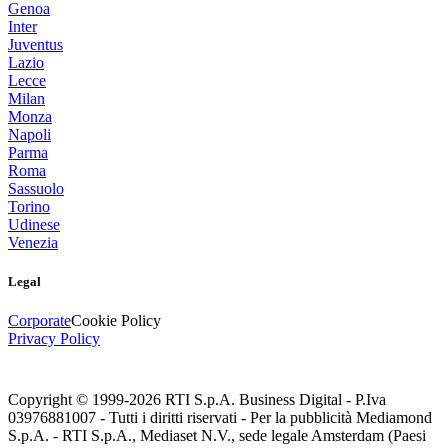
Genoa
Inter
Juventus
Lazio
Lecce
Milan
Monza
Napoli
Parma
Roma
Sassuolo
Torino
Udinese
Venezia
Legal
Corporate
Cookie Policy
Privacy Policy
Copyright © 1999-
2026
RTI S.p.A. Business Digital - P.Iva
03976881007 - Tutti i diritti riservati - Per la pubblicità Mediamond
S.p.A. - RTI S.p.A., Mediaset N.V., sede legale Amsterdam (Paesi