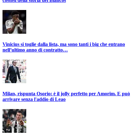
costosi della storia dei Blancos
Vinicius si toglie dalla lista, ma sono tanti i big che entrano
nell’ultimo anno di contratto…
Milan, rispunta Osorio: è il jolly perfetto per Amorim. E può
arrivare senza l'addio di Leao