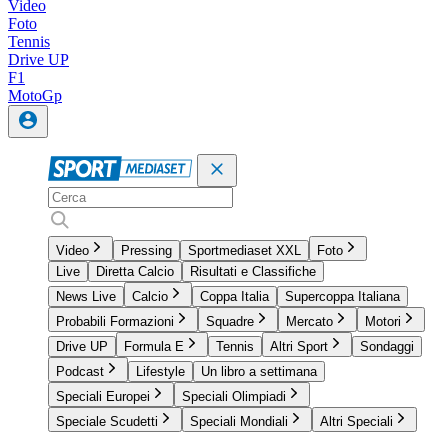
Video
Foto
Tennis
Drive UP
F1
MotoGp
Video
Pressing
Sportmediaset XXL
Foto
Live
Diretta Calcio
Risultati e Classifiche
News Live
Calcio
Coppa Italia
Supercoppa Italiana
Probabili Formazioni
Squadre
Mercato
Motori
Drive UP
Formula E
Tennis
Altri Sport
Sondaggi
Podcast
Lifestyle
Un libro a settimana
Speciali Europei
Speciali Olimpiadi
Speciale Scudetti
Speciali Mondiali
Altri Speciali