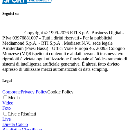
Seguici su
Copyright © 1999-
2026
RTI S.p.A. Business Digital -
P.Iva 03976881007 - Tutti i diritti riservati - Per la pubblicità
Mediamond S.p.A. - RTI S.p.A., Mediaset N.V., sede legale
Amsterdam (Paesi Bassi) - Uffici Viale Europa 46, 20093 Cologno
Monzese (MI)
Rispetto ai contenuti e ai dati personali trasmessi e/o
riprodotti è vietata ogni utilizzazione funzionale all’addestramento di
sistemi di intelligenza artificiale generativa. È altresì fatto divieto
espresso di utilizzare mezzi automatizzati di data scraping.
Legal
Corporate
Privacy Policy
Cookie Policy
Media
Video
Foto
Live e Risultati
Live
Diretta Calcio
Risultati e Classifiche