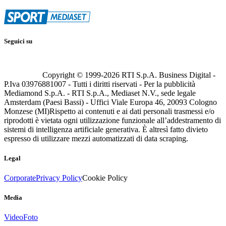
Seguici su
Copyright © 1999-
2026
RTI S.p.A. Business Digital -
P.Iva 03976881007 - Tutti i diritti riservati - Per la pubblicità
Mediamond S.p.A. - RTI S.p.A., Mediaset N.V., sede legale
Amsterdam (Paesi Bassi) - Uffici Viale Europa 46, 20093 Cologno
Monzese (MI)
Rispetto ai contenuti e ai dati personali trasmessi e/o
riprodotti è vietata ogni utilizzazione funzionale all’addestramento di
sistemi di intelligenza artificiale generativa. È altresì fatto divieto
espresso di utilizzare mezzi automatizzati di data scraping.
Legal
Corporate
Privacy Policy
Cookie Policy
Media
Video
Foto