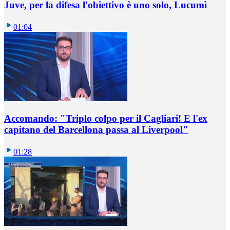
Juve, per la difesa l'obiettivo è uno solo, Lucumì
01:04
Accomando: "Triplo colpo per il Cagliari! E l'ex
capitano del Barcellona passa al Liverpool"
01:28