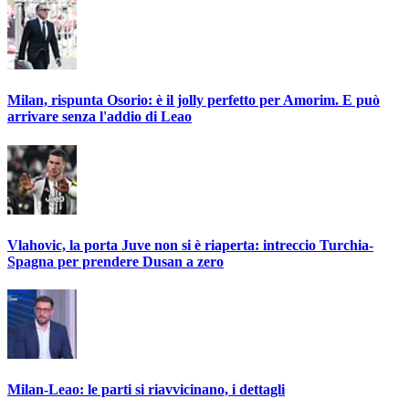
Milan, rispunta Osorio: è il jolly perfetto per Amorim. E può
arrivare senza l'addio di Leao
Vlahovic, la porta Juve non si è riaperta: intreccio Turchia-
Spagna per prendere Dusan a zero
Milan-Leao: le parti si riavvicinano, i dettagli