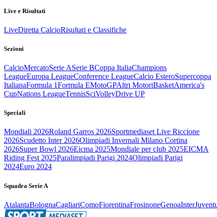
Live e Risultati
Live
Diretta Calcio
Risultati e Classifiche
Sezioni
Calcio
Mercato
Serie A
Serie B
Coppa Italia
Champions
League
Europa League
Conference League
Calcio Estero
Supercoppa
Italiana
Formula 1
Formula E
MotoGP
Altri Motori
Basket
America's
Cup
Nations League
Tennis
Sci
Volley
Drive UP
Speciali
Mondiali 2026
Roland Garros 2026
Sportmediaset Live Riccione
2026
Scudetto Inter 2026
Olimpiadi Invernali Milano Cortina
2026
Super Bowl 2026
Eicma 2025
Mondiale per club 2025
EICMA
Riding Fest 2025
Paralimpiadi Parigi 2024
Olimpiadi Parigi
2024
Euro 2024
Squadra Serie A
Atalanta
Bologna
Cagliari
Como
Fiorentina
Frosinone
Genoa
Inter
Juvent