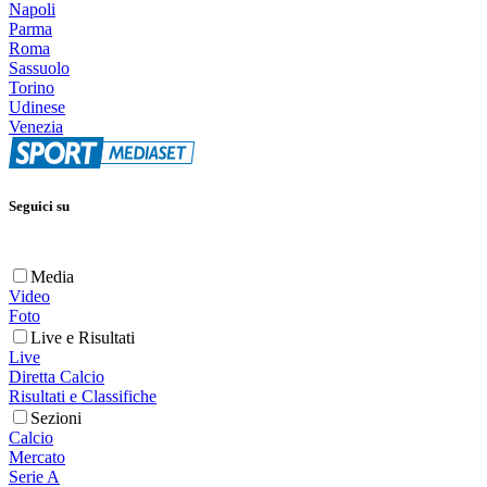
Napoli
Parma
Roma
Sassuolo
Torino
Udinese
Venezia
Seguici su
Media
Video
Foto
Live e Risultati
Live
Diretta Calcio
Risultati e Classifiche
Sezioni
Calcio
Mercato
Serie A