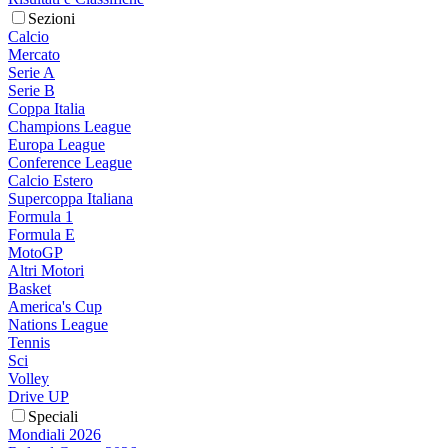
Sezioni
Calcio
Mercato
Serie A
Serie B
Coppa Italia
Champions League
Europa League
Conference League
Calcio Estero
Supercoppa Italiana
Formula 1
Formula E
MotoGP
Altri Motori
Basket
America's Cup
Nations League
Tennis
Sci
Volley
Drive UP
Speciali
Mondiali 2026