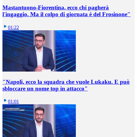
Mastantuono-Fiorentina, ecco chi pagherà
l'ingaggio. Ma il colpo di giornata è del Frosinone"
01:22
"Napoli, ecco la squadra che vuole Lukaku. E può
sbloccare un nome top in attacco"
01:01