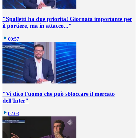
"Spalletti ha due priorità! Giornata importante per
il portiere, ma in attacco..."
00:57
"Vi dico l'uomo che può sbloccare il mercato
dell'Inter"
02:03