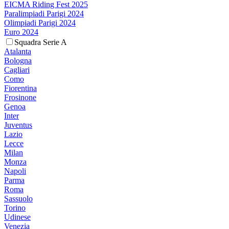
EICMA Riding Fest 2025
Paralimpiadi Parigi 2024
Olimpiadi Parigi 2024
Euro 2024
Squadra Serie A
Atalanta
Bologna
Cagliari
Como
Fiorentina
Frosinone
Genoa
Inter
Juventus
Lazio
Lecce
Milan
Monza
Napoli
Parma
Roma
Sassuolo
Torino
Udinese
Venezia