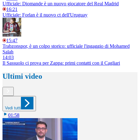
Ufficiale: Diomande è un nuovo giocatore del Real Madrid
16:21
Ufficiale: Forlan è il nuovo ct dell'Uruguay
15:47
Trabzonspor, è un colpo storico: ufficiale l'ingaggio di Mohamed
Salah
14:03
Il Sassuolo ci prova per Zappa: primi contatti con il Cagliari
Ultimi video
Vedi tutti
01:58