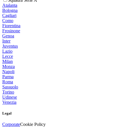
Squadra Serie A
Atalanta
Bologna
Cagliari
Como
Fiorentina
Frosinone
Genoa
Inter
Juventus
Lazio
Lecce
Milan
Monza
Napoli
Parma
Roma
Sassuolo
Torino
Udinese
Venezia
Legal
Corporate
Cookie Policy