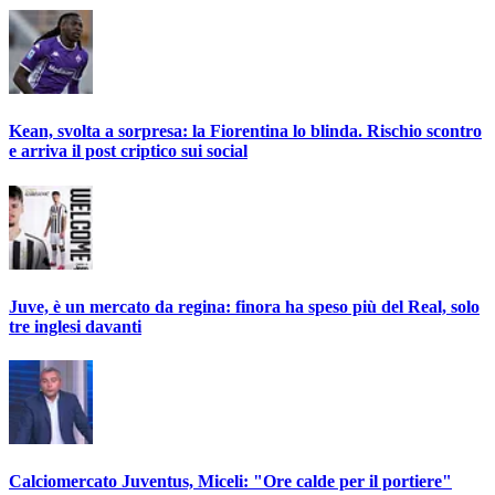
Kean, svolta a sorpresa: la Fiorentina lo blinda. Rischio scontro
e arriva il post criptico sui social
Juve, è un mercato da regina: finora ha speso più del Real, solo
tre inglesi davanti
Calciomercato Juventus, Miceli: "Ore calde per il portiere"