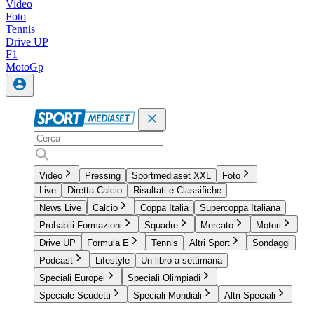
Video
Foto
Tennis
Drive UP
F1
MotoGp
Video
Pressing
Sportmediaset XXL
Foto
Live
Diretta Calcio
Risultati e Classifiche
News Live
Calcio
Coppa Italia
Supercoppa Italiana
Probabili Formazioni
Squadre
Mercato
Motori
Drive UP
Formula E
Tennis
Altri Sport
Sondaggi
Podcast
Lifestyle
Un libro a settimana
Speciali Europei
Speciali Olimpiadi
Speciale Scudetti
Speciali Mondiali
Altri Speciali