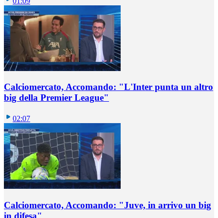
01:09
Calciomercato, Accomando: "L'Inter punta un altro
big della Premier League"
02:07
Calciomercato, Accomando: "Juve, in arrivo un big
in difesa"