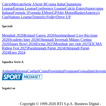
Calcio
Mercato
Serie A
Serie B
Coppa Italia
Champions
League
Europa League
Conference League
Calcio Estero
Supercoppa
Italiana
Formula 1
Formula E
MotoGP
Altri Motori
Basket
America's
Cup
Nations League
Tennis
Sci
Volley
Drive UP
Speciali
Mondiali 2026
Roland Garros 2026
Sportmediaset Live Riccione
2026
Scudetto Inter 2026
Olimpiadi Invernali Milano Cortina
2026
Super Bowl 2026
Eicma 2025
Mondiale per club 2025
EICMA
Riding Fest 2025
Paralimpiadi Parigi 2024
Olimpiadi Parigi
2024
Euro 2024
Squadra Serie A
Atalanta
Bologna
Cagliari
Como
Fiorentina
Frosinone
Genoa
Inter
Juvent
Seguici su
Copyright © 1999-
2026
RTI S.p.A. Business Digital -