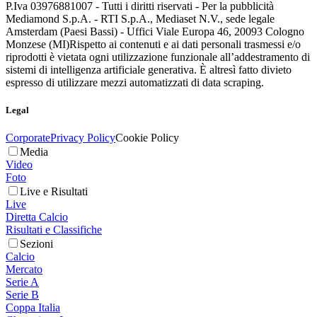
P.Iva 03976881007 - Tutti i diritti riservati - Per la pubblicità
Mediamond S.p.A. - RTI S.p.A., Mediaset N.V., sede legale
Amsterdam (Paesi Bassi) - Uffici Viale Europa 46, 20093 Cologno
Monzese (MI)
Rispetto ai contenuti e ai dati personali trasmessi e/o
riprodotti è vietata ogni utilizzazione funzionale all’addestramento di
sistemi di intelligenza artificiale generativa. È altresì fatto divieto
espresso di utilizzare mezzi automatizzati di data scraping.
Legal
Corporate
Privacy Policy
Cookie Policy
Media
Video
Foto
Live e Risultati
Live
Diretta Calcio
Risultati e Classifiche
Sezioni
Calcio
Mercato
Serie A
Serie B
Coppa Italia