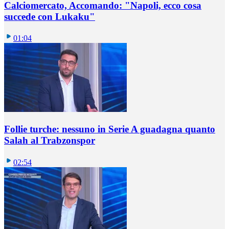
Calciomercato, Accomando: "Napoli, ecco cosa
succede con Lukaku"
01:04
Follie turche: nessuno in Serie A guadagna quanto
Salah al Trabzonspor
02:54