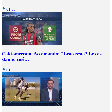
01:58
Calciomercato, Accomando: "Leao resta? Le cose
stanno così…"
01:35