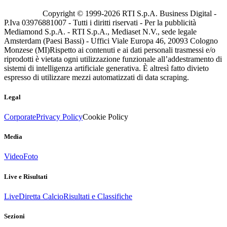
Copyright © 1999-
2026
RTI S.p.A. Business Digital -
P.Iva 03976881007 - Tutti i diritti riservati - Per la pubblicità
Mediamond S.p.A. - RTI S.p.A., Mediaset N.V., sede legale
Amsterdam (Paesi Bassi) - Uffici Viale Europa 46, 20093 Cologno
Monzese (MI)
Rispetto ai contenuti e ai dati personali trasmessi e/o
riprodotti è vietata ogni utilizzazione funzionale all’addestramento di
sistemi di intelligenza artificiale generativa. È altresì fatto divieto
espresso di utilizzare mezzi automatizzati di data scraping.
Legal
Corporate
Privacy Policy
Cookie Policy
Media
Video
Foto
Live e Risultati
Live
Diretta Calcio
Risultati e Classifiche
Sezioni