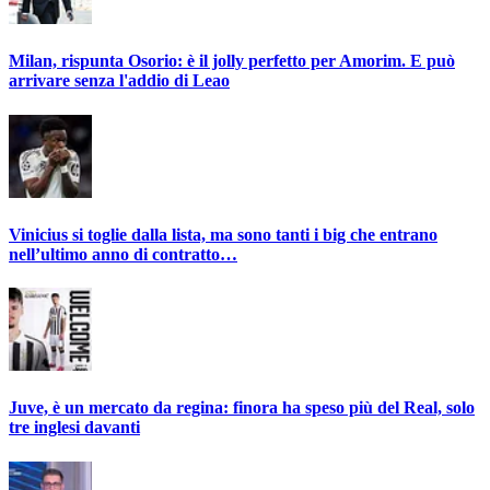
Milan, rispunta Osorio: è il jolly perfetto per Amorim. E può
arrivare senza l'addio di Leao
Vinicius si toglie dalla lista, ma sono tanti i big che entrano
nell’ultimo anno di contratto…
Juve, è un mercato da regina: finora ha speso più del Real, solo
tre inglesi davanti