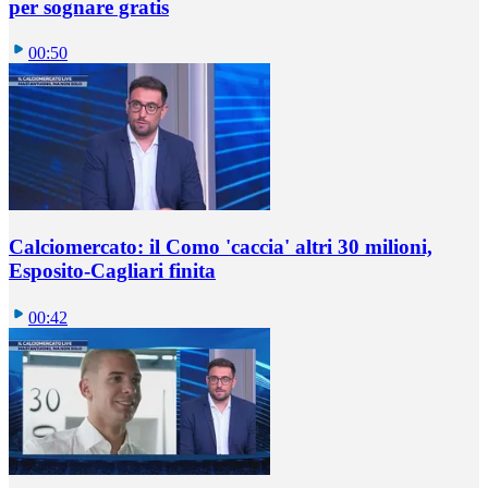
per sognare gratis
00:50
Calciomercato: il Como 'caccia' altri 30 milioni,
Esposito-Cagliari finita
00:42