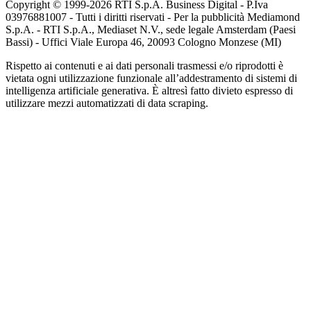
Copyright © 1999-
2026
RTI S.p.A. Business Digital - P.Iva
03976881007 - Tutti i diritti riservati - Per la pubblicità Mediamond
S.p.A. - RTI S.p.A., Mediaset N.V., sede legale Amsterdam (Paesi
Bassi) - Uffici Viale Europa 46, 20093 Cologno Monzese (MI)
Rispetto ai contenuti e ai dati personali trasmessi e/o riprodotti è
vietata ogni utilizzazione funzionale all’addestramento di sistemi di
intelligenza artificiale generativa. È altresì fatto divieto espresso di
utilizzare mezzi automatizzati di data scraping.