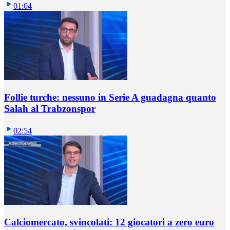
01:04
Follie turche: nessuno in Serie A guadagna quanto
Salah al Trabzonspor
02:54
Calciomercato, svincolati: 12 giocatori a zero euro