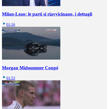
Milan-Leao: le parti si riavvicinano, i dettagli
01:16
Morgan Midsummer Coupé
01:53