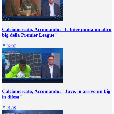
Calciomercato, Accomando: "L'Inter punta un altro
big della Premier League"
02:07
Calciomercato, Accomando: "Juve, in arrivo un big
in difesa"
01:58