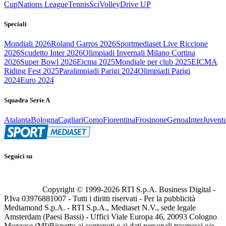
Cup
Nations League
Tennis
Sci
Volley
Drive UP
Speciali
Mondiali 2026
Roland Garros 2026
Sportmediaset Live Riccione
2026
Scudetto Inter 2026
Olimpiadi Invernali Milano Cortina
2026
Super Bowl 2026
Eicma 2025
Mondiale per club 2025
EICMA
Riding Fest 2025
Paralimpiadi Parigi 2024
Olimpiadi Parigi
2024
Euro 2024
Squadra Serie A
Atalanta
Bologna
Cagliari
Como
Fiorentina
Frosinone
Genoa
Inter
Juvent
Seguici su
Copyright © 1999-
2026
RTI S.p.A. Business Digital -
P.Iva 03976881007 - Tutti i diritti riservati - Per la pubblicità
Mediamond S.p.A. - RTI S.p.A., Mediaset N.V., sede legale
Amsterdam (Paesi Bassi) - Uffici Viale Europa 46, 20093 Cologno
Monzese (MI)
Rispetto ai contenuti e ai dati personali trasmessi e/o