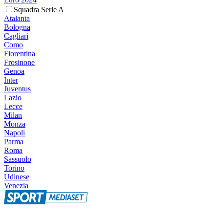
Squadra Serie A
Atalanta
Bologna
Cagliari
Como
Fiorentina
Frosinone
Genoa
Inter
Juventus
Lazio
Lecce
Milan
Monza
Napoli
Parma
Roma
Sassuolo
Torino
Udinese
Venezia