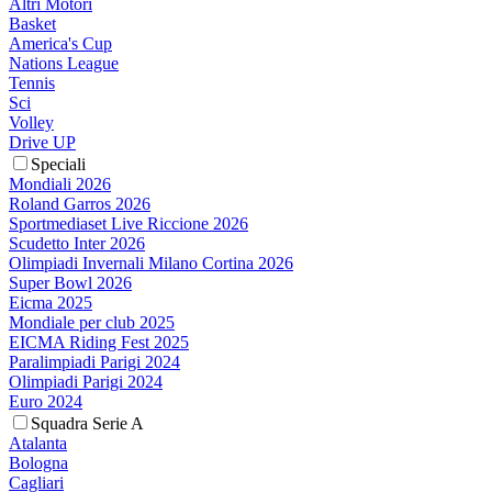
Altri Motori
Basket
America's Cup
Nations League
Tennis
Sci
Volley
Drive UP
Speciali
Mondiali 2026
Roland Garros 2026
Sportmediaset Live Riccione 2026
Scudetto Inter 2026
Olimpiadi Invernali Milano Cortina 2026
Super Bowl 2026
Eicma 2025
Mondiale per club 2025
EICMA Riding Fest 2025
Paralimpiadi Parigi 2024
Olimpiadi Parigi 2024
Euro 2024
Squadra Serie A
Atalanta
Bologna
Cagliari