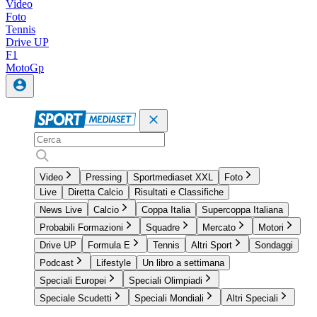
Video
Foto
Tennis
Drive UP
F1
MotoGp
Video
Pressing
Sportmediaset XXL
Foto
Live
Diretta Calcio
Risultati e Classifiche
News Live
Calcio
Coppa Italia
Supercoppa Italiana
Probabili Formazioni
Squadre
Mercato
Motori
Drive UP
Formula E
Tennis
Altri Sport
Sondaggi
Podcast
Lifestyle
Un libro a settimana
Speciali Europei
Speciali Olimpiadi
Speciale Scudetti
Speciali Mondiali
Altri Speciali