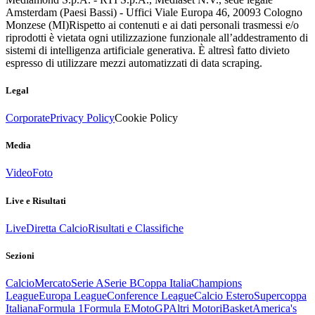
Amsterdam (Paesi Bassi) - Uffici Viale Europa 46, 20093 Cologno
Monzese (MI)
Rispetto ai contenuti e ai dati personali trasmessi e/o
riprodotti è vietata ogni utilizzazione funzionale all’addestramento di
sistemi di intelligenza artificiale generativa. È altresì fatto divieto
espresso di utilizzare mezzi automatizzati di data scraping.
Legal
Corporate
Privacy Policy
Cookie Policy
Media
Video
Foto
Live e Risultati
Live
Diretta Calcio
Risultati e Classifiche
Sezioni
Calcio
Mercato
Serie A
Serie B
Coppa Italia
Champions
League
Europa League
Conference League
Calcio Estero
Supercoppa
Italiana
Formula 1
Formula E
MotoGP
Altri Motori
Basket
America's