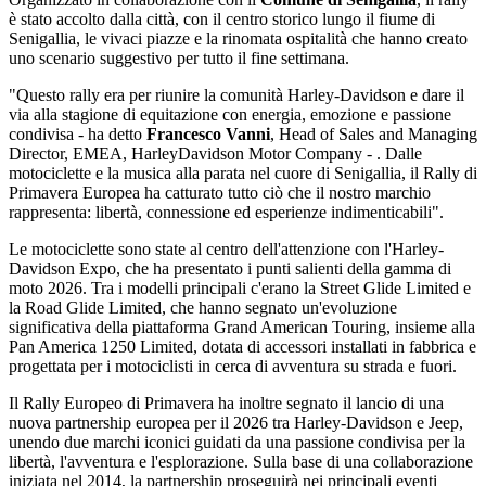
è stato accolto dalla città, con il centro storico lungo il fiume di
Senigallia, le vivaci piazze e la rinomata ospitalità che hanno creato
uno scenario suggestivo per tutto il fine settimana.
"Questo rally era per riunire la comunità Harley-Davidson e dare il
via alla stagione di equitazione con energia, emozione e passione
condivisa - ha detto
Francesco Vanni
, Head of Sales and Managing
Director, EMEA, HarleyDavidson Motor Company - . Dalle
motociclette e la musica alla parata nel cuore di Senigallia, il Rally di
Primavera Europea ha catturato tutto ciò che il nostro marchio
rappresenta: libertà, connessione ed esperienze indimenticabili".
Le motociclette sono state al centro dell'attenzione con l'Harley-
Davidson Expo, che ha presentato i punti salienti della gamma di
moto 2026. Tra i modelli principali c'erano la Street Glide Limited e
la Road Glide Limited, che hanno segnato un'evoluzione
significativa della piattaforma Grand American Touring, insieme alla
Pan America 1250 Limited, dotata di accessori installati in fabbrica e
progettata per i motociclisti in cerca di avventura su strada e fuori.
Il Rally Europeo di Primavera ha inoltre segnato il lancio di una
nuova partnership europea per il 2026 tra Harley-Davidson e Jeep,
unendo due marchi iconici guidati da una passione condivisa per la
libertà, l'avventura e l'esplorazione. Sulla base di una collaborazione
iniziata nel 2014, la partnership proseguirà nei principali eventi