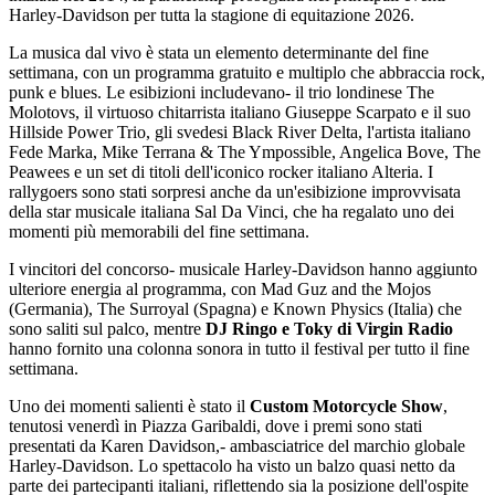
Harley-Davidson per tutta la stagione di equitazione 2026.
La musica dal vivo è stata un elemento determinante del fine
settimana, con un programma gratuito e multiplo che abbraccia rock,
punk e blues. Le esibizioni includevano‑ il trio londinese The
Molotovs, il virtuoso chitarrista italiano Giuseppe Scarpato e il suo
Hillside Power Trio, gli svedesi Black River Delta, l'artista italiano
Fede Marka, Mike Terrana & The Ympossible, Angelica Bove, The
Peawees e un set di titoli dell'iconico rocker italiano Alteria. I
rallygoers sono stati sorpresi anche da un'esibizione improvvisata
della star musicale italiana Sal Da Vinci, che ha regalato uno dei
momenti più memorabili del fine settimana.
I vincitori del concorso‑ musicale Harley-Davidson hanno aggiunto
ulteriore energia al programma, con Mad Guz and the Mojos
(Germania), The Surroyal (Spagna) e Known Physics (Italia) che
sono saliti sul palco, mentre
DJ Ringo e Toky di Virgin Radio
hanno fornito una colonna sonora in tutto il festival per tutto il fine
settimana.
Uno dei momenti salienti è stato il
Custom Motorcycle Show
,
tenutosi venerdì in Piazza Garibaldi, dove i premi sono stati
presentati da Karen Davidson,‑ ambasciatrice del marchio globale
Harley-Davidson. Lo spettacolo ha visto un balzo quasi netto da
parte dei partecipanti italiani, riflettendo sia la posizione dell'ospite