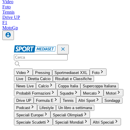
Video
Foto
Tennis
Drive UP
F1
MotoGp
Video
Pressing
Sportmediaset XXL
Foto
Live
Diretta Calcio
Risultati e Classifiche
News Live
Calcio
Coppa Italia
Supercoppa Italiana
Probabili Formazioni
Squadre
Mercato
Motori
Drive UP
Formula E
Tennis
Altri Sport
Sondaggi
Podcast
Lifestyle
Un libro a settimana
Speciali Europei
Speciali Olimpiadi
Speciale Scudetti
Speciali Mondiali
Altri Speciali