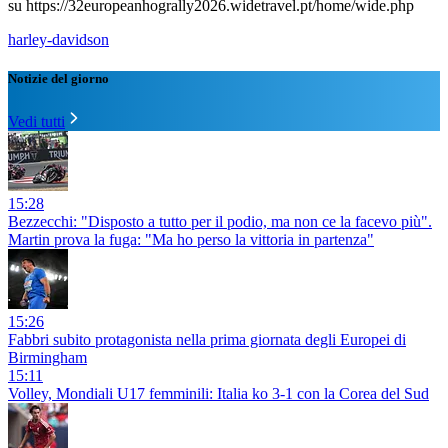
su https://32europeanhogrally2026.widetravel.pt/home/wide.php
harley-davidson
Notizie del giorno
Vedi tutti
15:28
Bezzecchi: "Disposto a tutto per il podio, ma non ce la facevo più".
Martin prova la fuga: "Ma ho perso la vittoria in partenza"
15:26
Fabbri subito protagonista nella prima giornata degli Europei di
Birmingham
15:11
Volley, Mondiali U17 femminili: Italia ko 3-1 con la Corea del Sud