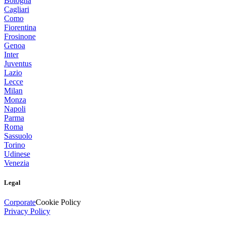
Bologna
Cagliari
Como
Fiorentina
Frosinone
Genoa
Inter
Juventus
Lazio
Lecce
Milan
Monza
Napoli
Parma
Roma
Sassuolo
Torino
Udinese
Venezia
Legal
Corporate
Cookie Policy
Privacy Policy