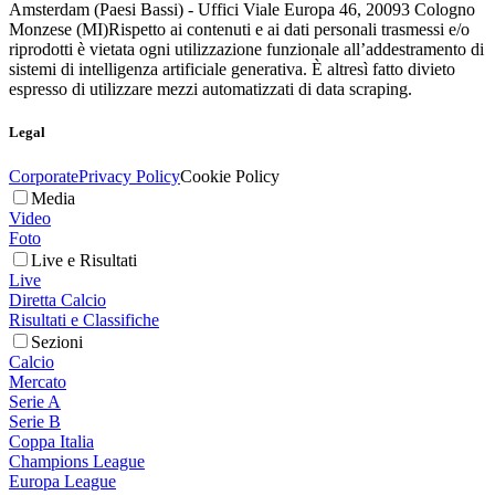
Amsterdam (Paesi Bassi) - Uffici Viale Europa 46, 20093 Cologno
Monzese (MI)
Rispetto ai contenuti e ai dati personali trasmessi e/o
riprodotti è vietata ogni utilizzazione funzionale all’addestramento di
sistemi di intelligenza artificiale generativa. È altresì fatto divieto
espresso di utilizzare mezzi automatizzati di data scraping.
Legal
Corporate
Privacy Policy
Cookie Policy
Media
Video
Foto
Live e Risultati
Live
Diretta Calcio
Risultati e Classifiche
Sezioni
Calcio
Mercato
Serie A
Serie B
Coppa Italia
Champions League
Europa League