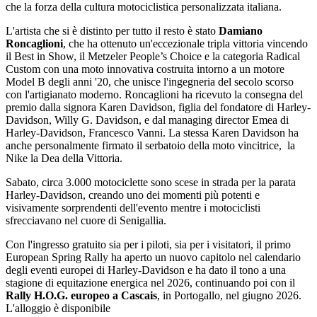
che la forza della cultura motociclistica personalizzata italiana.
L'artista che si è distinto per tutto il resto è stato
Damiano
Roncaglioni
, che ha ottenuto un'eccezionale tripla vittoria vincendo
il Best in Show, il Metzeler People’s Choice e la categoria Radical
Custom con una moto innovativa costruita intorno a un motore
Model B degli anni '20, che unisce l'ingegneria del secolo scorso
con l'artigianato moderno. Roncaglioni ha ricevuto la consegna del
premio dalla signora Karen Davidson, figlia del fondatore di Harley-
Davidson, Willy G. Davidson, e dal managing director Emea di
Harley-Davidson, Francesco Vanni. La stessa Karen Davidson ha
anche personalmente firmato il serbatoio della moto vincitrice, la
Nike la Dea della Vittoria.
Sabato, circa 3.000 motociclette sono scese in strada per la parata
Harley-Davidson, creando uno dei momenti più potenti e
visivamente sorprendenti dell'evento mentre i motociclisti
sfrecciavano nel cuore di Senigallia.
Con l'ingresso gratuito sia per i piloti, sia per i visitatori, il primo
European Spring Rally ha aperto un nuovo capitolo nel calendario
degli eventi europei di Harley-Davidson e ha dato il tono a una
stagione di equitazione energica nel 2026, continuando poi con il
Rally H.O.G. europeo a Cascais
, in Portogallo, nel giugno 2026.
L'alloggio è disponibile