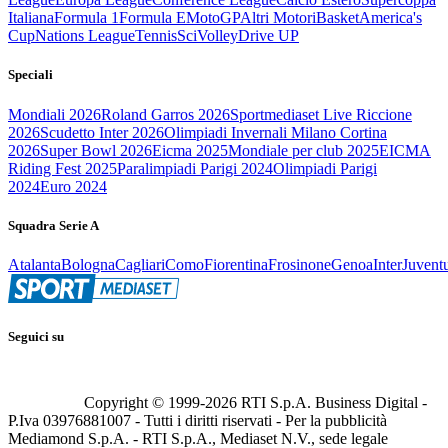
Italiana
Formula 1
Formula E
MotoGP
Altri Motori
Basket
America's
Cup
Nations League
Tennis
Sci
Volley
Drive UP
Speciali
Mondiali 2026
Roland Garros 2026
Sportmediaset Live Riccione
2026
Scudetto Inter 2026
Olimpiadi Invernali Milano Cortina
2026
Super Bowl 2026
Eicma 2025
Mondiale per club 2025
EICMA
Riding Fest 2025
Paralimpiadi Parigi 2024
Olimpiadi Parigi
2024
Euro 2024
Squadra Serie A
Atalanta
Bologna
Cagliari
Como
Fiorentina
Frosinone
Genoa
Inter
Juvent
Seguici su
Copyright © 1999-
2026
RTI S.p.A. Business Digital -
P.Iva 03976881007 - Tutti i diritti riservati - Per la pubblicità
Mediamond S.p.A. - RTI S.p.A., Mediaset N.V., sede legale