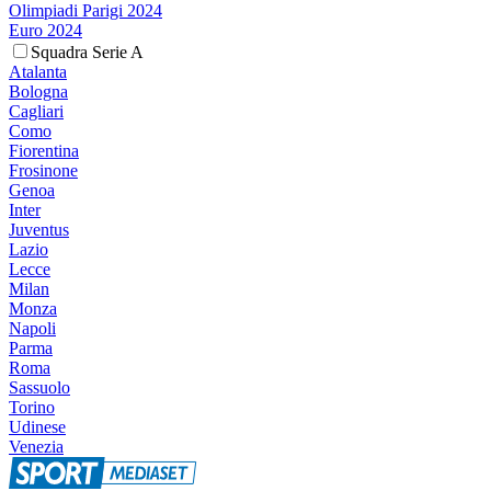
Olimpiadi Parigi 2024
Euro 2024
Squadra Serie A
Atalanta
Bologna
Cagliari
Como
Fiorentina
Frosinone
Genoa
Inter
Juventus
Lazio
Lecce
Milan
Monza
Napoli
Parma
Roma
Sassuolo
Torino
Udinese
Venezia