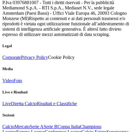
P.Iva 03976881007 - Tutti i diritti riservati - Per la pubblicità
Mediamond S.p.A. - RTI S.p.A., Mediaset N.V., sede legale
Amsterdam (Paesi Bassi) - Uffici Viale Europa 46, 20093 Cologno
Monzese (MI)
Rispetto ai contenuti e ai dati personali trasmessi e/o
riprodotti è vietata ogni utilizzazione funzionale all’addestramento di
sistemi di intelligenza artificiale generativa. È altresì fatto divieto
espresso di utilizzare mezzi automatizzati di data scraping.
Legal
Corporate
Privacy Policy
Cookie Policy
Media
Video
Foto
Live e Risultati
Live
Diretta Calcio
Risultati e Classifiche
Sezioni
Calcio
Mercato
Serie A
Serie B
Coppa Italia
Champions
League
Europa League
Conference League
Calcio Estero
Supercoppa