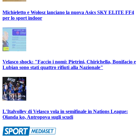
Michieletto e Wołosz lanciano la nuova Asics SKY ELITE FF4
per lo sport indoor
Velasco shock: "Faccio i nomi: Pietrini, Chirichella, Bonifacio e
Lubian sono stati quattro rifiuti alla Nazionale"
L'Italvolley di Velasco vola in semifinale in Nations League:
Olanda ko, Antropova sugli scudi