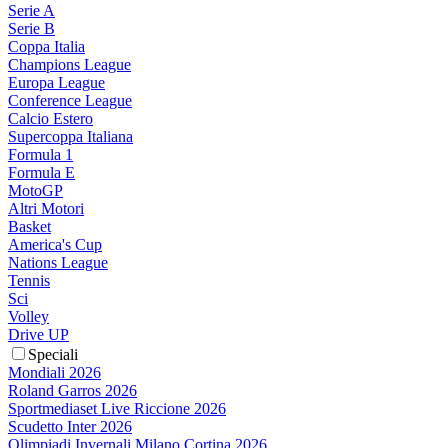
Serie A
Serie B
Coppa Italia
Champions League
Europa League
Conference League
Calcio Estero
Supercoppa Italiana
Formula 1
Formula E
MotoGP
Altri Motori
Basket
America's Cup
Nations League
Tennis
Sci
Volley
Drive UP
Speciali
Mondiali 2026
Roland Garros 2026
Sportmediaset Live Riccione 2026
Scudetto Inter 2026
Olimpiadi Invernali Milano Cortina 2026