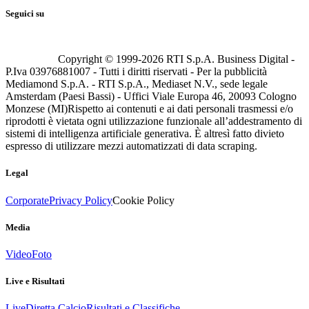
Seguici su
Copyright © 1999-
2026
RTI S.p.A. Business Digital -
P.Iva 03976881007 - Tutti i diritti riservati - Per la pubblicità
Mediamond S.p.A. - RTI S.p.A., Mediaset N.V., sede legale
Amsterdam (Paesi Bassi) - Uffici Viale Europa 46, 20093 Cologno
Monzese (MI)
Rispetto ai contenuti e ai dati personali trasmessi e/o
riprodotti è vietata ogni utilizzazione funzionale all’addestramento di
sistemi di intelligenza artificiale generativa. È altresì fatto divieto
espresso di utilizzare mezzi automatizzati di data scraping.
Legal
Corporate
Privacy Policy
Cookie Policy
Media
Video
Foto
Live e Risultati
Live
Diretta Calcio
Risultati e Classifiche