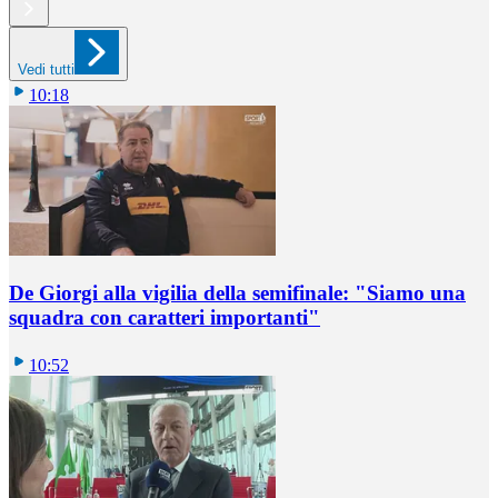
Vedi tutti
10:18
De Giorgi alla vigilia della semifinale: "Siamo una
squadra con caratteri importanti"
10:52