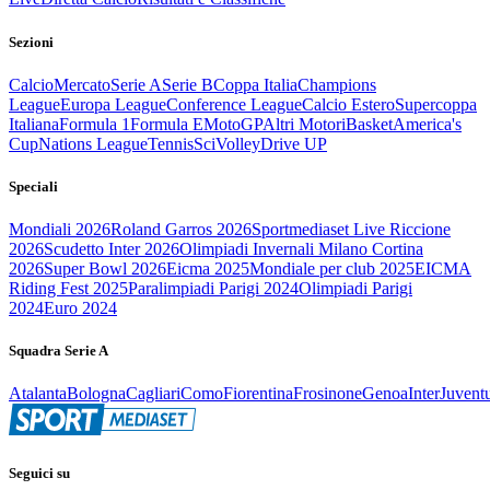
Sezioni
Calcio
Mercato
Serie A
Serie B
Coppa Italia
Champions
League
Europa League
Conference League
Calcio Estero
Supercoppa
Italiana
Formula 1
Formula E
MotoGP
Altri Motori
Basket
America's
Cup
Nations League
Tennis
Sci
Volley
Drive UP
Speciali
Mondiali 2026
Roland Garros 2026
Sportmediaset Live Riccione
2026
Scudetto Inter 2026
Olimpiadi Invernali Milano Cortina
2026
Super Bowl 2026
Eicma 2025
Mondiale per club 2025
EICMA
Riding Fest 2025
Paralimpiadi Parigi 2024
Olimpiadi Parigi
2024
Euro 2024
Squadra Serie A
Atalanta
Bologna
Cagliari
Como
Fiorentina
Frosinone
Genoa
Inter
Juvent
Seguici su