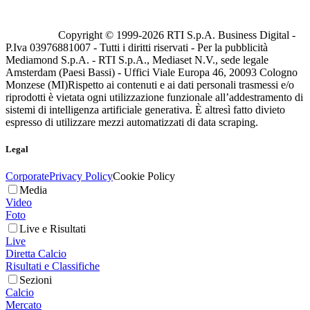
Copyright © 1999-
2026
RTI S.p.A. Business Digital -
P.Iva 03976881007 - Tutti i diritti riservati - Per la pubblicità
Mediamond S.p.A. - RTI S.p.A., Mediaset N.V., sede legale
Amsterdam (Paesi Bassi) - Uffici Viale Europa 46, 20093 Cologno
Monzese (MI)
Rispetto ai contenuti e ai dati personali trasmessi e/o
riprodotti è vietata ogni utilizzazione funzionale all’addestramento di
sistemi di intelligenza artificiale generativa. È altresì fatto divieto
espresso di utilizzare mezzi automatizzati di data scraping.
Legal
Corporate
Privacy Policy
Cookie Policy
Media
Video
Foto
Live e Risultati
Live
Diretta Calcio
Risultati e Classifiche
Sezioni
Calcio
Mercato