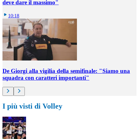
deve dare il massimo"
10:18
De Giorgi alla vigilia della semifinale: "Siamo una
squadra con caratteri importanti"
I più visti di Volley