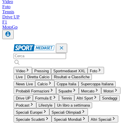
Video
Foto
Tennis
Drive UP
F1
MotoGp
Video
Pressing
Sportmediaset XXL
Foto
Live
Diretta Calcio
Risultati e Classifiche
News Live
Calcio
Coppa Italia
Supercoppa Italiana
Probabili Formazioni
Squadre
Mercato
Motori
Drive UP
Formula E
Tennis
Altri Sport
Sondaggi
Podcast
Lifestyle
Un libro a settimana
Speciali Europei
Speciali Olimpiadi
Speciale Scudetti
Speciali Mondiali
Altri Speciali