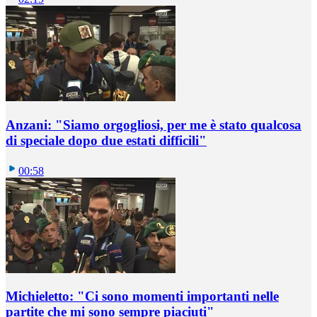
Anzani: "Siamo orgogliosi, per me è stato qualcosa
di speciale dopo due estati difficili"
00:58
Michieletto: "Ci sono momenti importanti nelle
partite che mi sono sempre piaciuti"