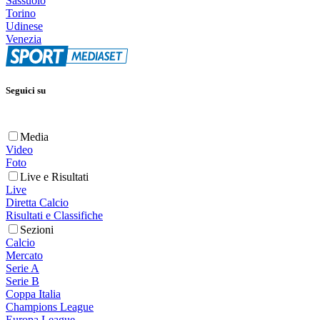
Sassuolo
Torino
Udinese
Venezia
Seguici su
Media
Video
Foto
Live e Risultati
Live
Diretta Calcio
Risultati e Classifiche
Sezioni
Calcio
Mercato
Serie A
Serie B
Coppa Italia
Champions League
Europa League