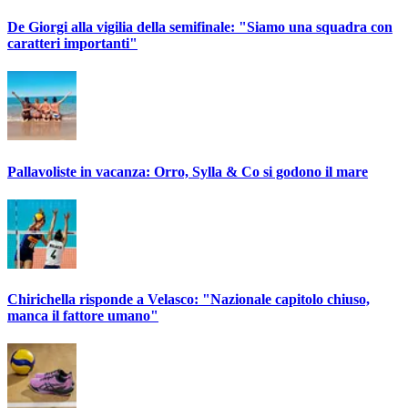
De Giorgi alla vigilia della semifinale: "Siamo una squadra con
caratteri importanti"
Pallavoliste in vacanza: Orro, Sylla & Co si godono il mare
Chirichella risponde a Velasco: "Nazionale capitolo chiuso,
manca il fattore umano"