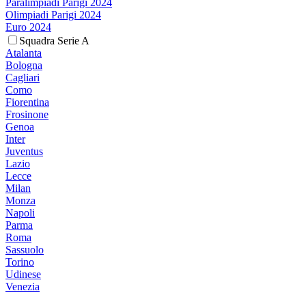
Paralimpiadi Parigi 2024
Olimpiadi Parigi 2024
Euro 2024
Squadra Serie A
Atalanta
Bologna
Cagliari
Como
Fiorentina
Frosinone
Genoa
Inter
Juventus
Lazio
Lecce
Milan
Monza
Napoli
Parma
Roma
Sassuolo
Torino
Udinese
Venezia