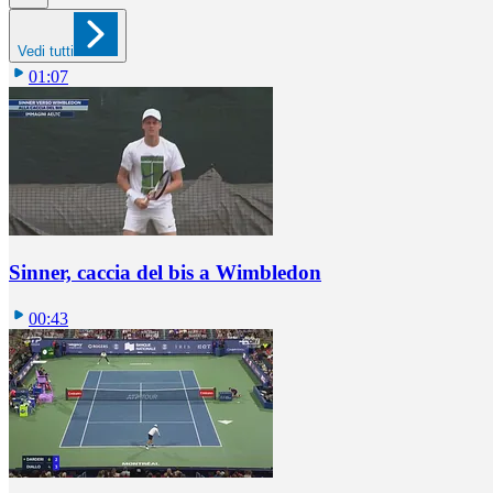
Vedi tutti
01:07
Sinner, caccia del bis a Wimbledon
00:43