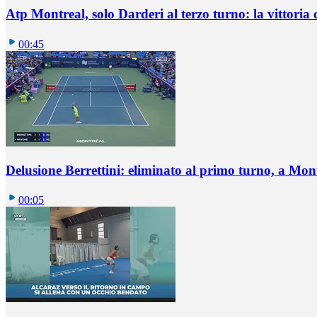
Atp Montreal, solo Darderi al terzo turno: la vittoria 
00:45
Delusione Berrettini: eliminato al primo turno, a Mo
00:05