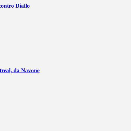
contro Diallo
ntreal, da Navone