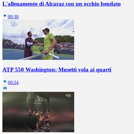
L'allenamento di Alcaraz con un occhio bendato
00:30
ATP 550 Washington: Musetti vola ai quarti
00:24