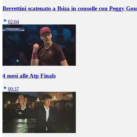
Berrettini scatenato a Ibiza in consolle con Peggy Gou
02:04
4 mesi alle Atp Finals
00:37