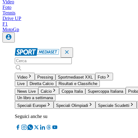
Video
Foto
Tennis
Drive UP
F1
MotoGp
Video
Pressing
Sportmediaset XXL
Foto
Live
Diretta Calcio
Risultati e Classifiche
News Live
Calcio
Coppa Italia
Supercoppa Italiana
Proba
Un libro a settimana
Speciali Europei
Speciali Olimpiadi
Speciale Scudetti
Seguici anche su