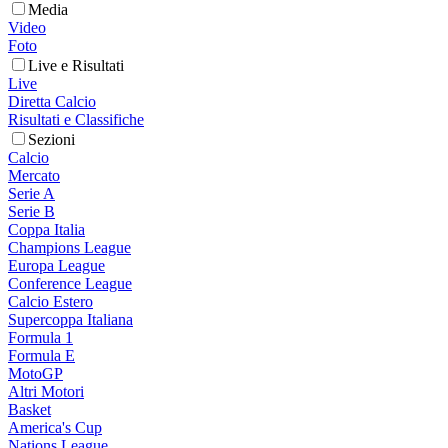
Media
Video
Foto
Live e Risultati
Live
Diretta Calcio
Risultati e Classifiche
Sezioni
Calcio
Mercato
Serie A
Serie B
Coppa Italia
Champions League
Europa League
Conference League
Calcio Estero
Supercoppa Italiana
Formula 1
Formula E
MotoGP
Altri Motori
Basket
America's Cup
Nations League