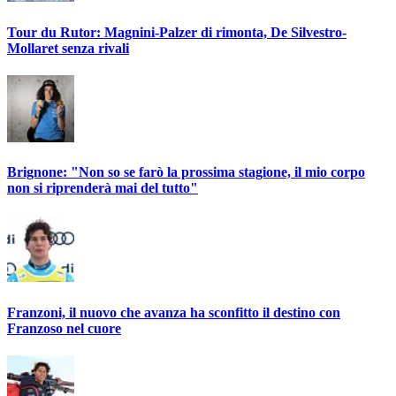
Tour du Rutor: Magnini-Palzer di rimonta, De Silvestro-
Mollaret senza rivali
Brignone: "Non so se farò la prossima stagione, il mio corpo
non si riprenderà mai del tutto"
Franzoni, il nuovo che avanza ha sconfitto il destino con
Franzoso nel cuore