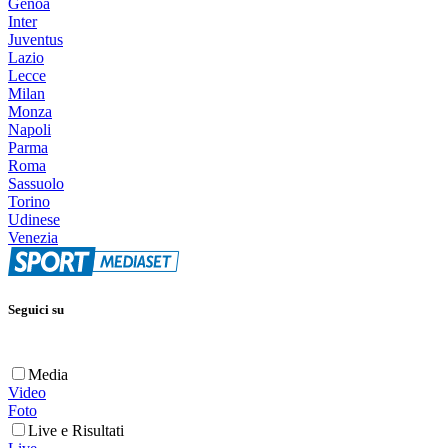
Genoa
Inter
Juventus
Lazio
Lecce
Milan
Monza
Napoli
Parma
Roma
Sassuolo
Torino
Udinese
Venezia
Seguici su
Media
Video
Foto
Live e Risultati