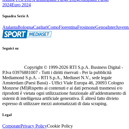
2024
Euro 2024
Squadra Serie A
Atalanta
Bologna
Cagliari
Como
Fiorentina
Frosinone
Genoa
Inter
Juvent
Seguici su
Copyright © 1999-
2026
RTI S.p.A. Business Digital -
P.Iva 03976881007 - Tutti i diritti riservati - Per la pubblicità
Mediamond S.p.A. - RTI S.p.A., Mediaset N.V., sede legale
Amsterdam (Paesi Bassi) - Uffici Viale Europa 46, 20093 Cologno
Monzese (MI)
Rispetto ai contenuti e ai dati personali trasmessi e/o
riprodotti è vietata ogni utilizzazione funzionale all’addestramento di
sistemi di intelligenza artificiale generativa. È altresì fatto divieto
espresso di utilizzare mezzi automatizzati di data scraping.
Legal
Corporate
Privacy Policy
Cookie Policy