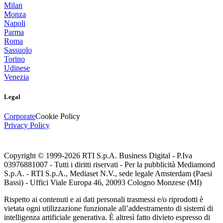
Milan
Monza
Napoli
Parma
Roma
Sassuolo
Torino
Udinese
Venezia
Legal
Corporate
Cookie Policy
Privacy Policy
Copyright © 1999-
2026
RTI S.p.A. Business Digital - P.Iva
03976881007 - Tutti i diritti riservati - Per la pubblicità Mediamond
S.p.A. - RTI S.p.A., Mediaset N.V., sede legale Amsterdam (Paesi
Bassi) - Uffici Viale Europa 46, 20093 Cologno Monzese (MI)
Rispetto ai contenuti e ai dati personali trasmessi e/o riprodotti è
vietata ogni utilizzazione funzionale all’addestramento di sistemi di
intelligenza artificiale generativa. È altresì fatto divieto espresso di