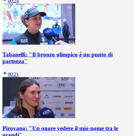
00:24
Tabanelli: "Il bronzo olimpico è un punto di
partenza"
00:21
Pirovano: "Un onore vedere il mio nome tra le
grandi"