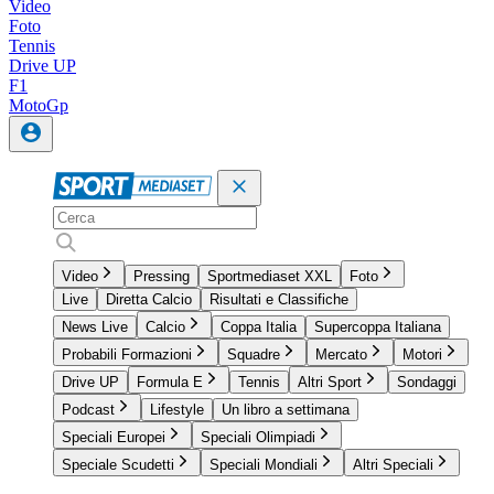
Video
Foto
Tennis
Drive UP
F1
MotoGp
Video
Pressing
Sportmediaset XXL
Foto
Live
Diretta Calcio
Risultati e Classifiche
News Live
Calcio
Coppa Italia
Supercoppa Italiana
Probabili Formazioni
Squadre
Mercato
Motori
Drive UP
Formula E
Tennis
Altri Sport
Sondaggi
Podcast
Lifestyle
Un libro a settimana
Speciali Europei
Speciali Olimpiadi
Speciale Scudetti
Speciali Mondiali
Altri Speciali