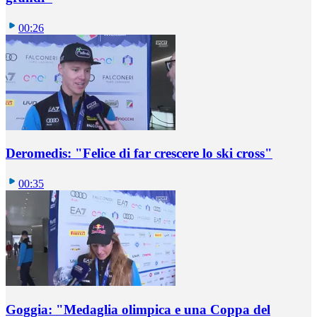
00:26
Deromedis: "Felice di far crescere lo ski cross"
00:35
Goggia: "Medaglia olimpica e una Coppa del