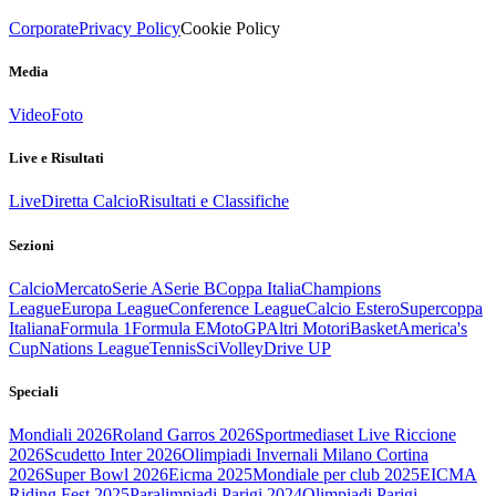
Corporate
Privacy Policy
Cookie Policy
Media
Video
Foto
Live e Risultati
Live
Diretta Calcio
Risultati e Classifiche
Sezioni
Calcio
Mercato
Serie A
Serie B
Coppa Italia
Champions
League
Europa League
Conference League
Calcio Estero
Supercoppa
Italiana
Formula 1
Formula E
MotoGP
Altri Motori
Basket
America's
Cup
Nations League
Tennis
Sci
Volley
Drive UP
Speciali
Mondiali 2026
Roland Garros 2026
Sportmediaset Live Riccione
2026
Scudetto Inter 2026
Olimpiadi Invernali Milano Cortina
2026
Super Bowl 2026
Eicma 2025
Mondiale per club 2025
EICMA
Riding Fest 2025
Paralimpiadi Parigi 2024
Olimpiadi Parigi