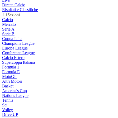
Live
Diretta Calcio
Risultati e Classifiche
Sezioni
Calcio
Mercato
Serie A
Serie B
Coppa Italia
Champions League
Europa League
Conference League
Calcio Estero
Supercoppa Italiana
Formula 1
Formula E
MotoGP
Altri Motori
Basket
America's Cup
Nations League
Tennis
Sci
Volley
Drive UP