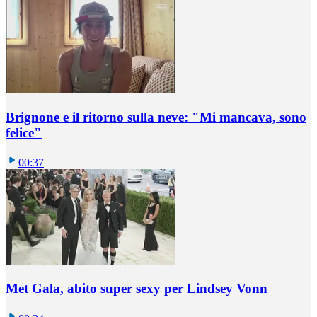
Brignone e il ritorno sulla neve: "Mi mancava, sono
felice"
00:37
Met Gala, abito super sexy per Lindsey Vonn