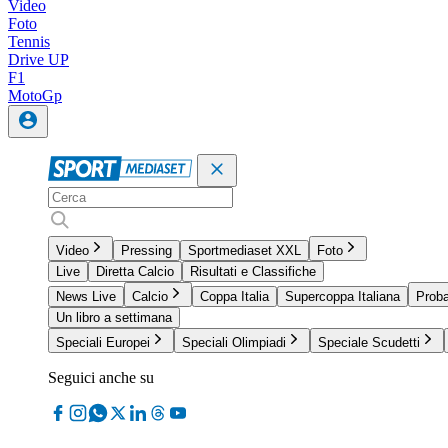
Video
Foto
Tennis
Drive UP
F1
MotoGp
Video
Pressing
Sportmediaset XXL
Foto
Live
Diretta Calcio
Risultati e Classifiche
News Live
Calcio
Coppa Italia
Supercoppa Italiana
Proba
Un libro a settimana
Speciali Europei
Speciali Olimpiadi
Speciale Scudetti
Seguici anche su