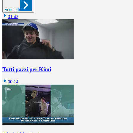
Vedi tutti
01:42
Tutti pazzi per Kimi
00:14