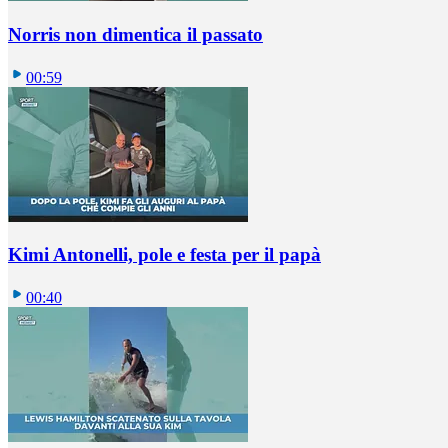
Norris non dimentica il passato
00:59
Kimi Antonelli, pole e festa per il papà
00:40