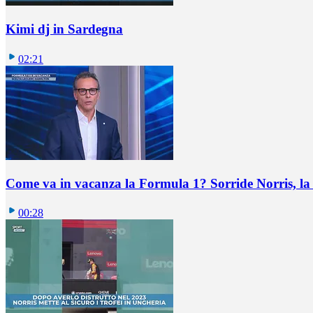
Kimi dj in Sardegna
02:21
Come va in vacanza la Formula 1? Sorride Norris, la 
00:28