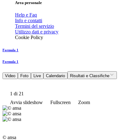
Area personale
Help e Faq
Info e contatti
Termini del servizio
Utilizzo dati e privacy
Cookie Policy
Formula 1
Formula 1
Video
Foto
Live
Calendario
Risultati e Classifiche
1
di 21
Avvia slideshow
Fullscreen
Zoom
© ansa