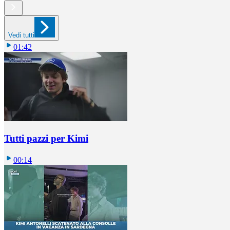
Vedi tutti
01:42
Tutti pazzi per Kimi
00:14