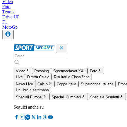
Video
Foto
Tennis
Drive UP
F1
MotoGp
Video
Pressing
Sportmediaset XXL
Foto
Live
Diretta Calcio
Risultati e Classifiche
News Live
Calcio
Coppa Italia
Supercoppa Italiana
Proba
Un libro a settimana
Speciali Europei
Speciali Olimpiadi
Speciale Scudetti
Seguici anche su