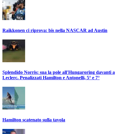
Raikkonen ci riprova: bis nella NASCAR ad Austin
Splendido Norris: sua la pole all'Hungaroring davanti a
Leclerc. Penalizzati Hamilton e Antonelli, 5° e 7°
Hamilton scatenato sulla tavola