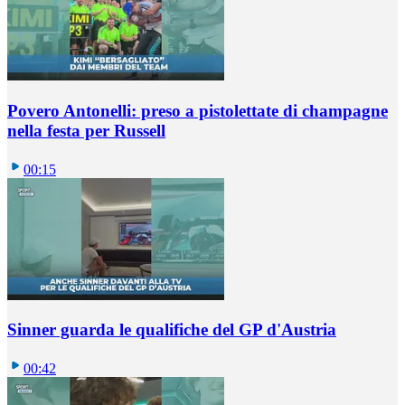
Povero Antonelli: preso a pistolettate di champagne
nella festa per Russell
00:15
Sinner guarda le qualifiche del GP d'Austria
00:42