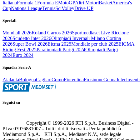
Italiana
Formula 1
Formula E
MotoGP
Altri Motori
Basket
America's
Cup
Nations League
Tennis
Sci
Volley
Drive UP
Speciali
Mondiali 2026
Roland Garros 2026
Sportmediaset Live Riccione
2026
Scudetto Inter 2026
Olimpiadi Invernali Milano Cortina
2026
Super Bowl 2026
Eicma 2025
Mondiale per club 2025
EICMA
Riding Fest 2025
Paralimpiadi Parigi 2024
Olimpiadi Parigi
2024
Euro 2024
Squadra Serie A
Atalanta
Bologna
Cagliari
Como
Fiorentina
Frosinone
Genoa
Inter
Juvent
Seguici su
Copyright © 1999-
2026
RTI S.p.A. Business Digital -
P.Iva 03976881007 - Tutti i diritti riservati - Per la pubblicità
Mediamond S.p.A. - RTI S.p.A., Mediaset N.V., sede legale
Amsterdam (Paesi Bassi) - Uffici Viale Europa 46, 20093 Cologno