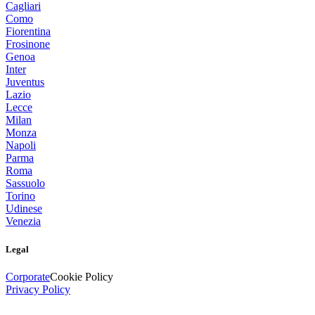
Cagliari
Como
Fiorentina
Frosinone
Genoa
Inter
Juventus
Lazio
Lecce
Milan
Monza
Napoli
Parma
Roma
Sassuolo
Torino
Udinese
Venezia
Legal
Corporate
Cookie Policy
Privacy Policy