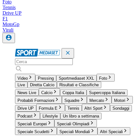
Foto
Tennis
Drive UP
F1
MotoGp
Virali
Video
Pressing
Sportmediaset XXL
Foto
Live
Diretta Calcio
Risultati e Classifiche
News Live
Calcio
Coppa Italia
Supercoppa Italiana
Probabili Formazioni
Squadre
Mercato
Motori
Drive UP
Formula E
Tennis
Altri Sport
Sondaggi
Podcast
Lifestyle
Un libro a settimana
Speciali Europei
Speciali Olimpiadi
Speciale Scudetti
Speciali Mondiali
Altri Speciali