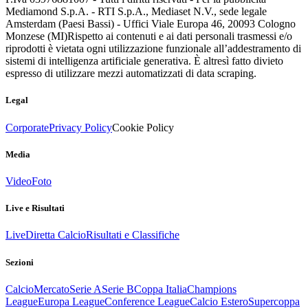
Mediamond S.p.A. - RTI S.p.A., Mediaset N.V., sede legale
Amsterdam (Paesi Bassi) - Uffici Viale Europa 46, 20093 Cologno
Monzese (MI)
Rispetto ai contenuti e ai dati personali trasmessi e/o
riprodotti è vietata ogni utilizzazione funzionale all’addestramento di
sistemi di intelligenza artificiale generativa. È altresì fatto divieto
espresso di utilizzare mezzi automatizzati di data scraping.
Legal
Corporate
Privacy Policy
Cookie Policy
Media
Video
Foto
Live e Risultati
Live
Diretta Calcio
Risultati e Classifiche
Sezioni
Calcio
Mercato
Serie A
Serie B
Coppa Italia
Champions
League
Europa League
Conference League
Calcio Estero
Supercoppa