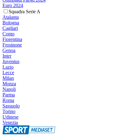
Euro 2024
Squadra Serie A
Atalanta
Bologna
Cagliari
Como
Fiorentina
Frosinone
Genoa
Inter
Juventus
Lazio
Lecce
Milan
Monza
Napoli
Parma
Roma
Sassuolo
Torino
Udinese
Venezia