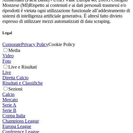
Monzese (MI)
Rispetto ai contenuti e ai dati personali trasmessi e/o
riprodotti è vietata ogni utilizzazione funzionale all’addestramento di
sistemi di intelligenza artificiale generativa. È altresì fatto divieto
espresso di utilizzare mezzi automatizzati di data scraping.
Legal
Corporate
Privacy Policy
Cookie Policy
Media
Video
Foto
Live e Risultati
Live
Diretta Calcio
Risultati e Classifiche
Sezioni
Calcio
Mercato
Serie A
Serie B
Coppa Italia
Champions League
Europa League
Conference League