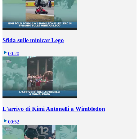
Sfida sulle minicar Lego
00:20
L'arrivo di Kimi Antonelli a Wimbledon
00:52