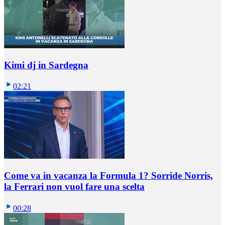
Kimi dj in Sardegna
02:21
Come va in vacanza la Formula 1? Sorride Norris,
la Ferrari non vuol fare una scelta
00:28