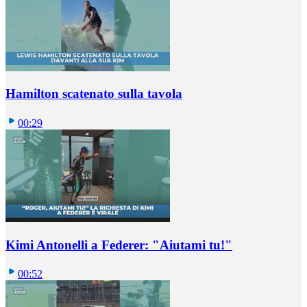
Hamilton scatenato sulla tavola
00:29
Kimi Antonelli a Federer: "Aiutami tu!"
00:52