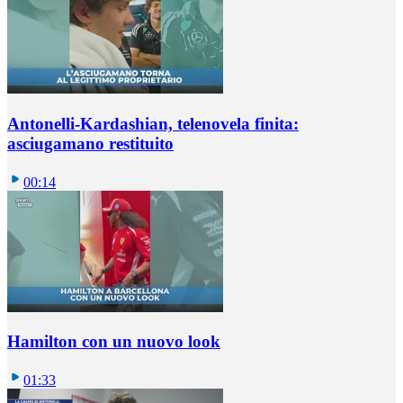
Antonelli-Kardashian, telenovela finita:
asciugamano restituito
00:14
Hamilton con un nuovo look
01:33