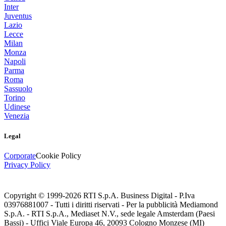
Inter
Juventus
Lazio
Lecce
Milan
Monza
Napoli
Parma
Roma
Sassuolo
Torino
Udinese
Venezia
Legal
Corporate
Cookie Policy
Privacy Policy
Copyright © 1999-
2026
RTI S.p.A. Business Digital - P.Iva
03976881007 - Tutti i diritti riservati - Per la pubblicità Mediamond
S.p.A. - RTI S.p.A., Mediaset N.V., sede legale Amsterdam (Paesi
Bassi) - Uffici Viale Europa 46, 20093 Cologno Monzese (MI)