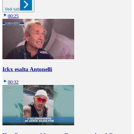
Vedi tutti
00:25
Ickx esalta Antonelli
00:32