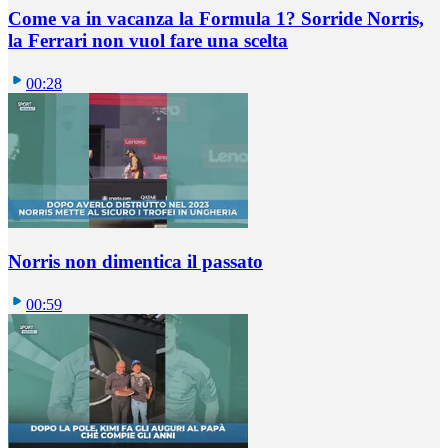
Come va in vacanza la Formula 1? Sorride Norris,
la Ferrari non vuol fare una scelta
00:28
Norris non dimentica il passato
00:59