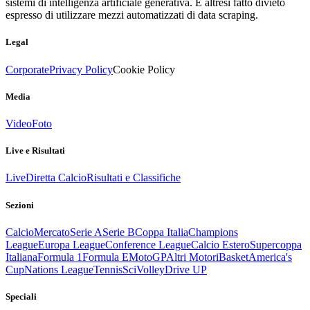
sistemi di intelligenza artificiale generativa. È altresì fatto divieto
espresso di utilizzare mezzi automatizzati di data scraping.
Legal
Corporate
Privacy Policy
Cookie Policy
Media
Video
Foto
Live e Risultati
Live
Diretta Calcio
Risultati e Classifiche
Sezioni
Calcio
Mercato
Serie A
Serie B
Coppa Italia
Champions
League
Europa League
Conference League
Calcio Estero
Supercoppa
Italiana
Formula 1
Formula E
MotoGP
Altri Motori
Basket
America's
Cup
Nations League
Tennis
Sci
Volley
Drive UP
Speciali