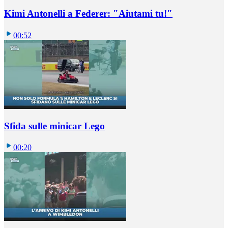
Kimi Antonelli a Federer: "Aiutami tu!"
00:52
Sfida sulle minicar Lego
00:20