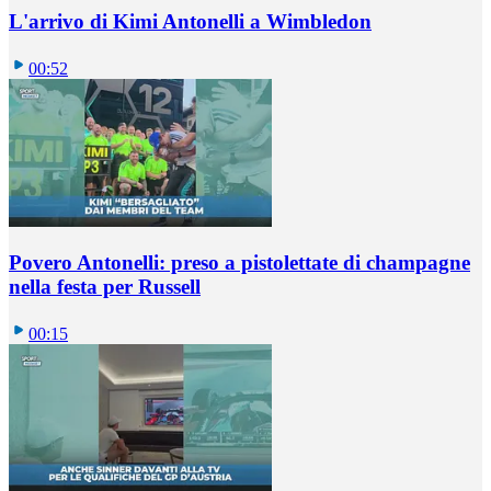
L'arrivo di Kimi Antonelli a Wimbledon
00:52
Povero Antonelli: preso a pistolettate di champagne
nella festa per Russell
00:15