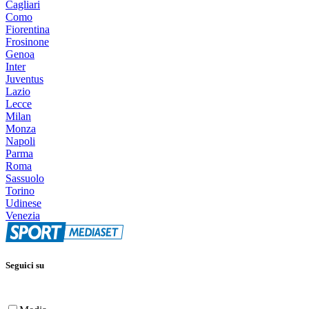
Cagliari
Como
Fiorentina
Frosinone
Genoa
Inter
Juventus
Lazio
Lecce
Milan
Monza
Napoli
Parma
Roma
Sassuolo
Torino
Udinese
Venezia
Seguici su