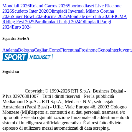
Mondiali 2026
Roland Garros 2026
Sportmediaset Live Riccione
2026
Scudetto Inter 2026
Olimpiadi Invernali Milano Cortina
2026
Super Bowl 2026
Eicma 2025
Mondiale per club 2025
EICMA
Riding Fest 2025
Paralimpiadi Parigi 2024
Olimpiadi Parigi
2024
Euro 2024
Squadra Serie A
Atalanta
Bologna
Cagliari
Como
Fiorentina
Frosinone
Genoa
Inter
Juvent
Seguici su
Copyright © 1999-
2026
RTI S.p.A. Business Digital -
P.Iva 03976881007 - Tutti i diritti riservati - Per la pubblicità
Mediamond S.p.A. - RTI S.p.A., Mediaset N.V., sede legale
Amsterdam (Paesi Bassi) - Uffici Viale Europa 46, 20093 Cologno
Monzese (MI)
Rispetto ai contenuti e ai dati personali trasmessi e/o
riprodotti è vietata ogni utilizzazione funzionale all’addestramento di
sistemi di intelligenza artificiale generativa. È altresì fatto divieto
espresso di utilizzare mezzi automatizzati di data scraping.