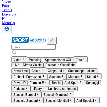
Video
Foto
Tennis
Drive UP
F1
MotoGp
Video
Pressing
Sportmediaset XXL
Foto
Live
Diretta Calcio
Risultati e Classifiche
News Live
Calcio
Coppa Italia
Supercoppa Italiana
Probabili Formazioni
Squadre
Mercato
Motori
Drive UP
Formula E
Tennis
Altri Sport
Sondaggi
Podcast
Lifestyle
Un libro a settimana
Speciali Europei
Speciali Olimpiadi
Speciale Scudetti
Speciali Mondiali
Altri Speciali