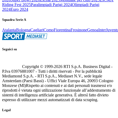
Riding Fest 2025
Paralimpiadi Parigi 2024
Olimpiadi Parigi
2024
Euro 2024
Squadra Serie A
Atalanta
Bologna
Cagliari
Como
Fiorentina
Frosinone
Genoa
Inter
Juvent
Seguici su
Copyright © 1999-
2026
RTI S.p.A. Business Digital -
P.Iva 03976881007 - Tutti i diritti riservati - Per la pubblicità
Mediamond S.p.A. - RTI S.p.A., Mediaset N.V., sede legale
Amsterdam (Paesi Bassi) - Uffici Viale Europa 46, 20093 Cologno
Monzese (MI)
Rispetto ai contenuti e ai dati personali trasmessi e/o
riprodotti è vietata ogni utilizzazione funzionale all’addestramento di
sistemi di intelligenza artificiale generativa. È altresì fatto divieto
espresso di utilizzare mezzi automatizzati di data scraping.
Legal