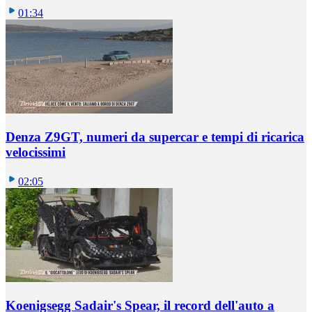
01:34
Denza Z9GT, numeri da supercar e tempi di ricarica
velocissimi
02:05
Koenigsegg Sadair's Spear, il record dell'auto a