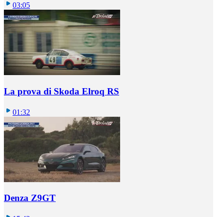
03:05
La prova di Skoda Elroq RS
01:32
Denza Z9GT