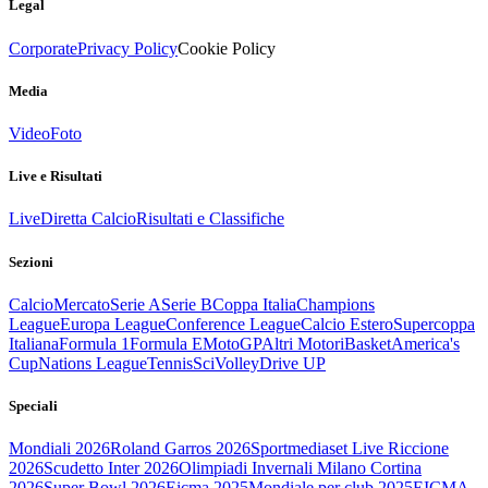
Legal
Corporate
Privacy Policy
Cookie Policy
Media
Video
Foto
Live e Risultati
Live
Diretta Calcio
Risultati e Classifiche
Sezioni
Calcio
Mercato
Serie A
Serie B
Coppa Italia
Champions
League
Europa League
Conference League
Calcio Estero
Supercoppa
Italiana
Formula 1
Formula E
MotoGP
Altri Motori
Basket
America's
Cup
Nations League
Tennis
Sci
Volley
Drive UP
Speciali
Mondiali 2026
Roland Garros 2026
Sportmediaset Live Riccione
2026
Scudetto Inter 2026
Olimpiadi Invernali Milano Cortina
2026
Super Bowl 2026
Eicma 2025
Mondiale per club 2025
EICMA