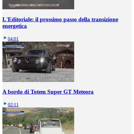
L'Editoriale: il prossimo passo della transizione
energetica
04:01
A bordo di Totem Super GT Meteora
02:11