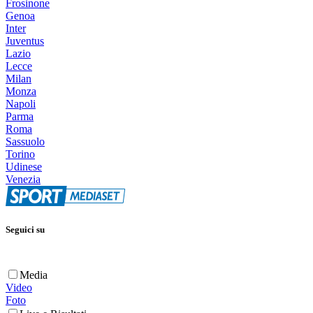
Frosinone
Genoa
Inter
Juventus
Lazio
Lecce
Milan
Monza
Napoli
Parma
Roma
Sassuolo
Torino
Udinese
Venezia
Seguici su
Media
Video
Foto