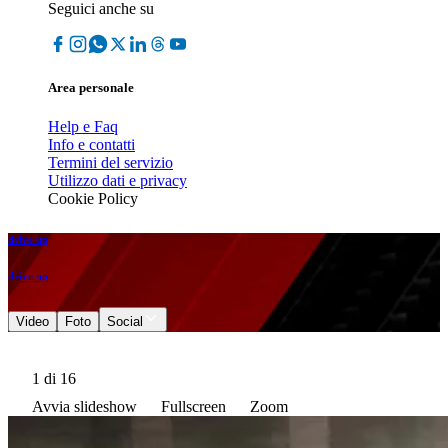
Seguici anche su
Area personale
Help e Faq
Info e contatti
Termini del servizio
Utilizzo dati e privacy
Cookie Policy
drive up
drive up
Video
Foto
Social
1
di 16
Avvia slideshow
Fullscreen
Zoom