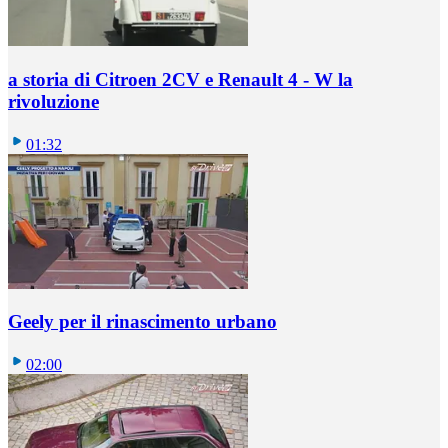
a storia di Citroen 2CV e Renault 4 - W la
rivoluzione
01:32
Geely per il rinascimento urbano
02:00