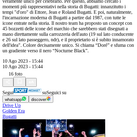
veramente unico per celebrarlo. Per questo, abbiamo cercato i
momenti più rappresentativi nella storia di Bugatti: innanzitutto i
tempi "d'oro" di Ettore, Jean e Roland Bugatti. E poi, naturalmente,
l'incarnazione moderna di Bugatti a partire dal 1987, con tutte le
icone entrate nella storia. Il nostro team ha proposto un concept con
45 bozzetti delle icone del marchio che sarebbero stati disegnati a
mano direttamente sulla carrozzeria dell'auto (19 sul lato conducente
e 26 sul lato passeggero, ndr), e il proprietario si è subito innamorato
dell'idea". Colore decisamente unico. Si chiama “Doré” e sfuma con
un gradiente verso il nero “Nocturne Black”.
10 Ago 2023 - 15:44
10 Ago 2023 - 15:44
16
foto
Segui
su
Seguici su
whatsapp
discover
Drive Up
Golden Era
Bugatti