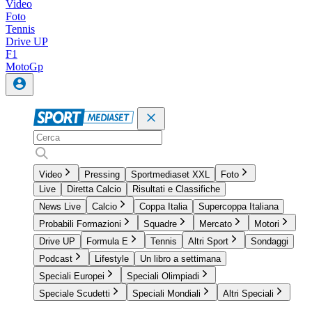
Video
Foto
Tennis
Drive UP
F1
MotoGp
Video
Pressing
Sportmediaset XXL
Foto
Live
Diretta Calcio
Risultati e Classifiche
News Live
Calcio
Coppa Italia
Supercoppa Italiana
Probabili Formazioni
Squadre
Mercato
Motori
Drive UP
Formula E
Tennis
Altri Sport
Sondaggi
Podcast
Lifestyle
Un libro a settimana
Speciali Europei
Speciali Olimpiadi
Speciale Scudetti
Speciali Mondiali
Altri Speciali