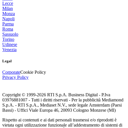
Lecce
Milan
Monza
Napoli
Parma
Roma
Sassuolo
Torino
Udinese
Venezia
Legal
Corporate
Cookie Policy
Privacy Policy
Copyright © 1999-
2026
RTI S.p.A. Business Digital - P.Iva
03976881007 - Tutti i diritti riservati - Per la pubblicità Mediamond
S.p.A. - RTI S.p.A., Mediaset N.V., sede legale Amsterdam (Paesi
Bassi) - Uffici Viale Europa 46, 20093 Cologno Monzese (MI)
Rispetto ai contenuti e ai dati personali trasmessi e/o riprodotti è
vietata ogni utilizzazione funzionale all’addestramento di sistemi di