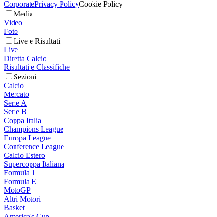
Corporate
Privacy Policy
Cookie Policy
Media
Video
Foto
Live e Risultati
Live
Diretta Calcio
Risultati e Classifiche
Sezioni
Calcio
Mercato
Serie A
Serie B
Coppa Italia
Champions League
Europa League
Conference League
Calcio Estero
Supercoppa Italiana
Formula 1
Formula E
MotoGP
Altri Motori
Basket
America's Cup