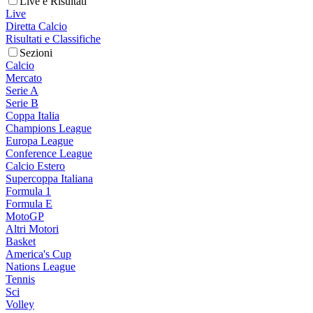
Live e Risultati
Live
Diretta Calcio
Risultati e Classifiche
Sezioni
Calcio
Mercato
Serie A
Serie B
Coppa Italia
Champions League
Europa League
Conference League
Calcio Estero
Supercoppa Italiana
Formula 1
Formula E
MotoGP
Altri Motori
Basket
America's Cup
Nations League
Tennis
Sci
Volley