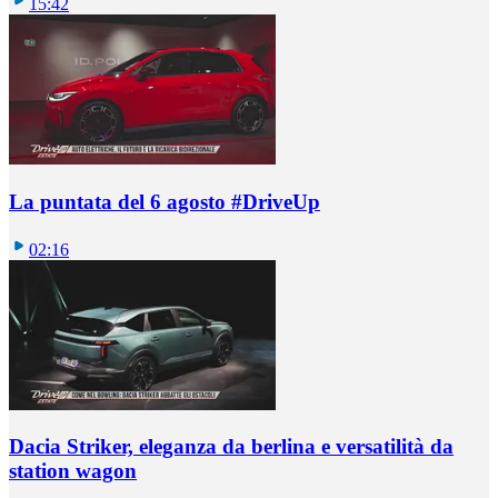
15:42
La puntata del 6 agosto #DriveUp
02:16
Dacia Striker, eleganza da berlina e versatilità da
station wagon