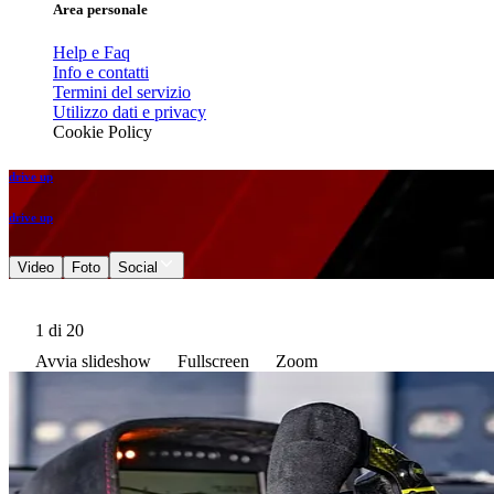
Area personale
Help e Faq
Info e contatti
Termini del servizio
Utilizzo dati e privacy
Cookie Policy
drive up
drive up
Video
Foto
Social
1
di 20
Avvia slideshow
Fullscreen
Zoom