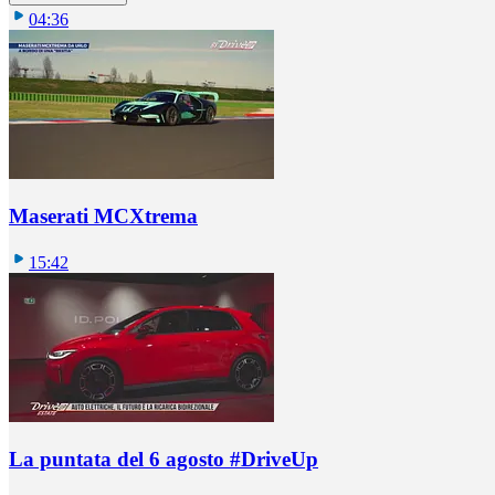
04:36
Maserati MCXtrema
15:42
La puntata del 6 agosto #DriveUp