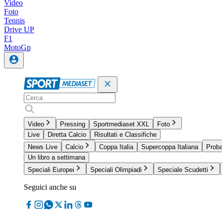
Video
Foto
Tennis
Drive UP
F1
MotoGp
Video
Pressing
Sportmediaset XXL
Foto
Live
Diretta Calcio
Risultati e Classifiche
News Live
Calcio
Coppa Italia
Supercoppa Italiana
Proba
Un libro a settimana
Speciali Europei
Speciali Olimpiadi
Speciale Scudetti
Seguici anche su