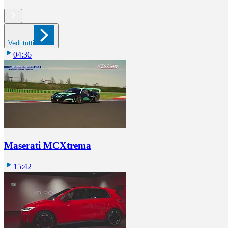
Vedi tutti
04:36
Maserati MCXtrema
15:42