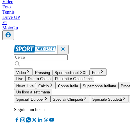
Video
Foto
Tennis
Drive UP
F1
MotoGp
Video
Pressing
Sportmediaset XXL
Foto
Live
Diretta Calcio
Risultati e Classifiche
News Live
Calcio
Coppa Italia
Supercoppa Italiana
Proba
Un libro a settimana
Speciali Europei
Speciali Olimpiadi
Speciale Scudetti
Seguici anche su