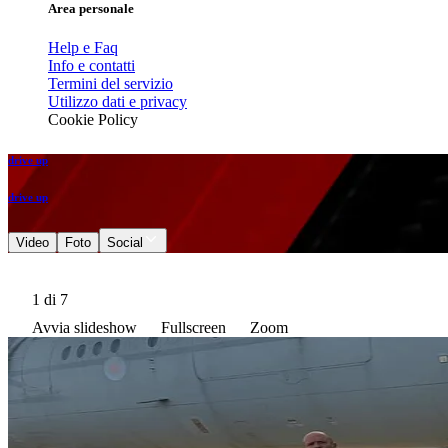
Area personale
Help e Faq
Info e contatti
Termini del servizio
Utilizzo dati e privacy
Cookie Policy
drive up
drive up
Video
Foto
Social
1
di 7
Avvia slideshow
Fullscreen
Zoom