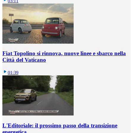
03:11
Fiat Topolino si rinnova, nuove linee e sbarco nella
Città del Vaticano
01:39
L'Editoriale: il prossimo passo della transizione
energetica