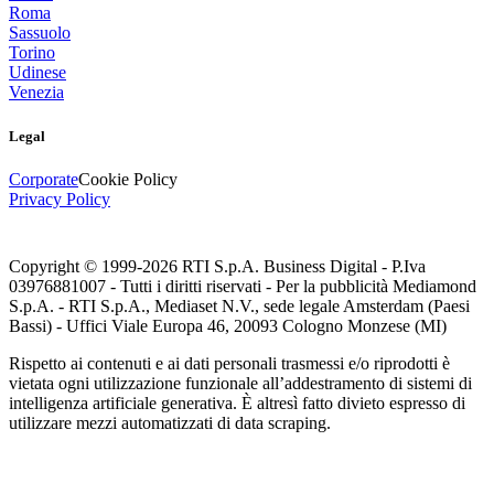
Roma
Sassuolo
Torino
Udinese
Venezia
Legal
Corporate
Cookie Policy
Privacy Policy
Copyright © 1999-
2026
RTI S.p.A. Business Digital - P.Iva
03976881007 - Tutti i diritti riservati - Per la pubblicità Mediamond
S.p.A. - RTI S.p.A., Mediaset N.V., sede legale Amsterdam (Paesi
Bassi) - Uffici Viale Europa 46, 20093 Cologno Monzese (MI)
Rispetto ai contenuti e ai dati personali trasmessi e/o riprodotti è
vietata ogni utilizzazione funzionale all’addestramento di sistemi di
intelligenza artificiale generativa. È altresì fatto divieto espresso di
utilizzare mezzi automatizzati di data scraping.