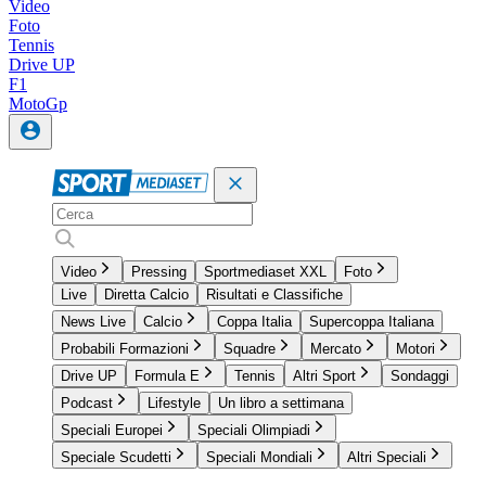
Video
Foto
Tennis
Drive UP
F1
MotoGp
Video
Pressing
Sportmediaset XXL
Foto
Live
Diretta Calcio
Risultati e Classifiche
News Live
Calcio
Coppa Italia
Supercoppa Italiana
Probabili Formazioni
Squadre
Mercato
Motori
Drive UP
Formula E
Tennis
Altri Sport
Sondaggi
Podcast
Lifestyle
Un libro a settimana
Speciali Europei
Speciali Olimpiadi
Speciale Scudetti
Speciali Mondiali
Altri Speciali