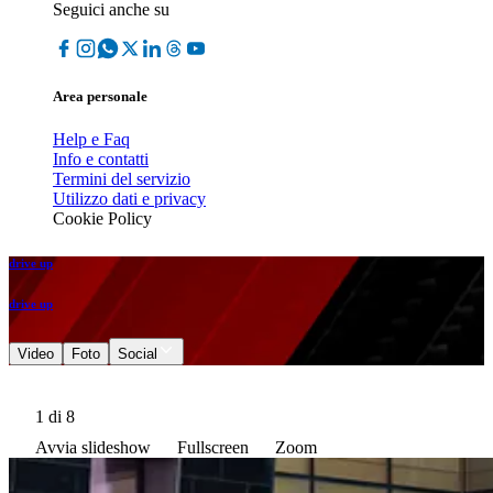
Seguici anche su
Area personale
Help e Faq
Info e contatti
Termini del servizio
Utilizzo dati e privacy
Cookie Policy
drive up
drive up
Video
Foto
Social
1
di 8
Avvia slideshow
Fullscreen
Zoom