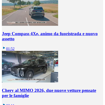
Jeep Compass 4Xe, animo da fuoristrada e nuovo
assetto
01:52
Chery al MIMO 2026, due nuove vetture pensate
per le famiglie