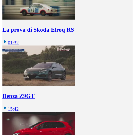
La prova di Skoda Elroq RS
01:32
Denza Z9GT
15:42