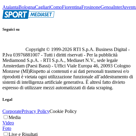
Atalanta
Bologna
Cagliari
Como
Fiorentina
Frosinone
Genoa
Inter
Juvent
Seguici su
Copyright © 1999-
2026
RTI S.p.A. Business Digital -
P.Iva 03976881007 - Tutti i diritti riservati - Per la pubblicità
Mediamond S.p.A. - RTI S.p.A., Mediaset N.V., sede legale
Amsterdam (Paesi Bassi) - Uffici Viale Europa 46, 20093 Cologno
Monzese (MI)
Rispetto ai contenuti e ai dati personali trasmessi e/o
riprodotti è vietata ogni utilizzazione funzionale all’addestramento di
sistemi di intelligenza artificiale generativa. È altresì fatto divieto
espresso di utilizzare mezzi automatizzati di data scraping.
Legal
Corporate
Privacy Policy
Cookie Policy
Media
Video
Foto
Live e Risultati