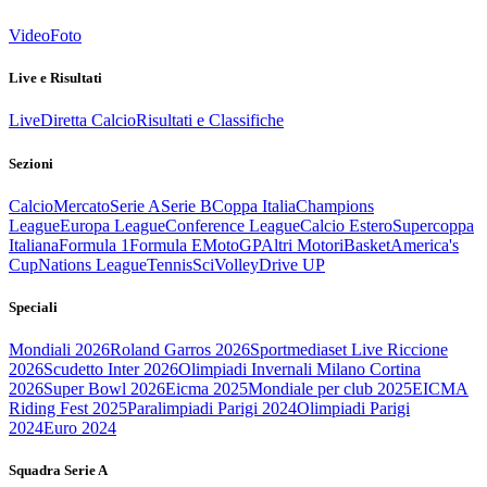
Video
Foto
Live e Risultati
Live
Diretta Calcio
Risultati e Classifiche
Sezioni
Calcio
Mercato
Serie A
Serie B
Coppa Italia
Champions
League
Europa League
Conference League
Calcio Estero
Supercoppa
Italiana
Formula 1
Formula E
MotoGP
Altri Motori
Basket
America's
Cup
Nations League
Tennis
Sci
Volley
Drive UP
Speciali
Mondiali 2026
Roland Garros 2026
Sportmediaset Live Riccione
2026
Scudetto Inter 2026
Olimpiadi Invernali Milano Cortina
2026
Super Bowl 2026
Eicma 2025
Mondiale per club 2025
EICMA
Riding Fest 2025
Paralimpiadi Parigi 2024
Olimpiadi Parigi
2024
Euro 2024
Squadra Serie A