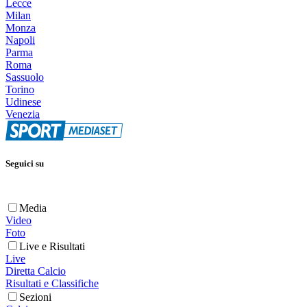
Lecce
Milan
Monza
Napoli
Parma
Roma
Sassuolo
Torino
Udinese
Venezia
Seguici su
Media
Video
Foto
Live e Risultati
Live
Diretta Calcio
Risultati e Classifiche
Sezioni