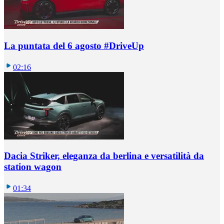
La puntata del 6 agosto #DriveUp
02:16
Dacia Striker, eleganza da berlina e versatilità da
station wagon
01:34