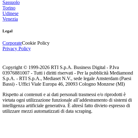
Sassuolo
Torino
Udinese
Venezia
Legal
Corporate
Cookie Policy
Privacy Policy
Copyright © 1999-
2026
RTI S.p.A. Business Digital - P.Iva
03976881007 - Tutti i diritti riservati - Per la pubblicità Mediamond
S.p.A. - RTI S.p.A., Mediaset N.V., sede legale Amsterdam (Paesi
Bassi) - Uffici Viale Europa 46, 20093 Cologno Monzese (MI)
Rispetto ai contenuti e ai dati personali trasmessi e/o riprodotti è
vietata ogni utilizzazione funzionale all’addestramento di sistemi di
intelligenza artificiale generativa. È altresì fatto divieto espresso di
utilizzare mezzi automatizzati di data scraping.