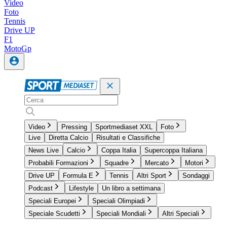
Video
Foto
Tennis
Drive UP
F1
MotoGp
Video
Pressing
Sportmediaset XXL
Foto
Live
Diretta Calcio
Risultati e Classifiche
News Live
Calcio
Coppa Italia
Supercoppa Italiana
Probabili Formazioni
Squadre
Mercato
Motori
Drive UP
Formula E
Tennis
Altri Sport
Sondaggi
Podcast
Lifestyle
Un libro a settimana
Speciali Europei
Speciali Olimpiadi
Speciale Scudetti
Speciali Mondiali
Altri Speciali