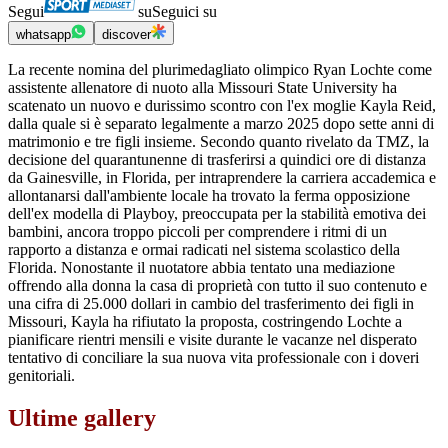
Segui
su
Seguici su
whatsapp
discover
La recente nomina del plurimedagliato olimpico Ryan Lochte come
assistente allenatore di nuoto alla Missouri State University ha
scatenato un nuovo e durissimo scontro con l'ex moglie Kayla Reid,
dalla quale si è separato legalmente a marzo 2025 dopo sette anni di
matrimonio e tre figli insieme. Secondo quanto rivelato da TMZ, la
decisione del quarantunenne di trasferirsi a quindici ore di distanza
da Gainesville, in Florida, per intraprendere la carriera accademica e
allontanarsi dall'ambiente locale ha trovato la ferma opposizione
dell'ex modella di Playboy, preoccupata per la stabilità emotiva dei
bambini, ancora troppo piccoli per comprendere i ritmi di un
rapporto a distanza e ormai radicati nel sistema scolastico della
Florida. Nonostante il nuotatore abbia tentato una mediazione
offrendo alla donna la casa di proprietà con tutto il suo contenuto e
una cifra di 25.000 dollari in cambio del trasferimento dei figli in
Missouri, Kayla ha rifiutato la proposta, costringendo Lochte a
pianificare rientri mensili e visite durante le vacanze nel disperato
tentativo di conciliare la sua nuova vita professionale con i doveri
genitoriali.
Ultime gallery