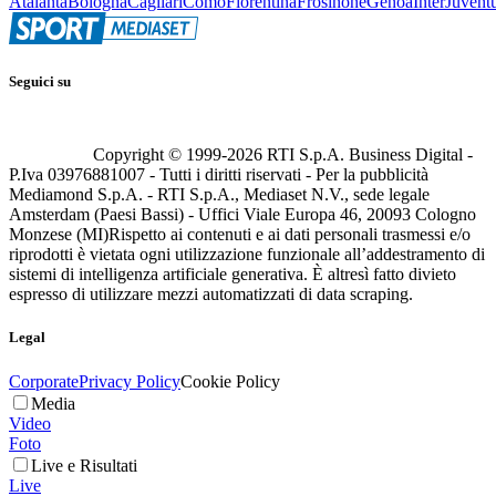
Atalanta
Bologna
Cagliari
Como
Fiorentina
Frosinone
Genoa
Inter
Juvent
Seguici su
Copyright © 1999-
2026
RTI S.p.A. Business Digital -
P.Iva 03976881007 - Tutti i diritti riservati - Per la pubblicità
Mediamond S.p.A. - RTI S.p.A., Mediaset N.V., sede legale
Amsterdam (Paesi Bassi) - Uffici Viale Europa 46, 20093 Cologno
Monzese (MI)
Rispetto ai contenuti e ai dati personali trasmessi e/o
riprodotti è vietata ogni utilizzazione funzionale all’addestramento di
sistemi di intelligenza artificiale generativa. È altresì fatto divieto
espresso di utilizzare mezzi automatizzati di data scraping.
Legal
Corporate
Privacy Policy
Cookie Policy
Media
Video
Foto
Live e Risultati
Live