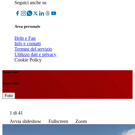
Seguici anche su
Area personale
Help e Faq
Info e contatti
Termini del servizio
Utilizzo dati e privacy
Cookie Policy
Cover Girl
Cover Girl
Foto
1
di 41
Avvia slideshow
Fullscreen
Zoom