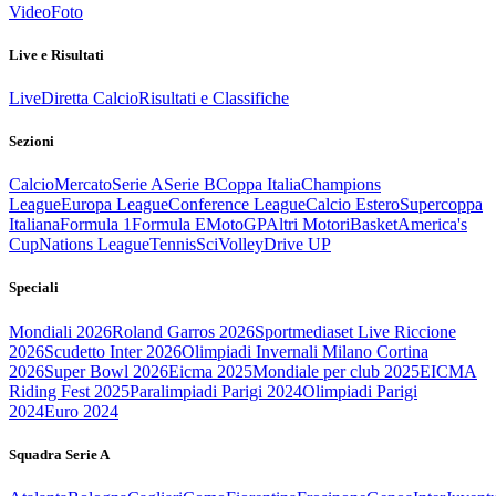
Video
Foto
Live e Risultati
Live
Diretta Calcio
Risultati e Classifiche
Sezioni
Calcio
Mercato
Serie A
Serie B
Coppa Italia
Champions
League
Europa League
Conference League
Calcio Estero
Supercoppa
Italiana
Formula 1
Formula E
MotoGP
Altri Motori
Basket
America's
Cup
Nations League
Tennis
Sci
Volley
Drive UP
Speciali
Mondiali 2026
Roland Garros 2026
Sportmediaset Live Riccione
2026
Scudetto Inter 2026
Olimpiadi Invernali Milano Cortina
2026
Super Bowl 2026
Eicma 2025
Mondiale per club 2025
EICMA
Riding Fest 2025
Paralimpiadi Parigi 2024
Olimpiadi Parigi
2024
Euro 2024
Squadra Serie A