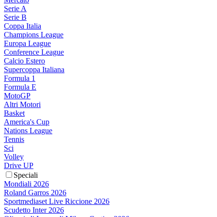
Serie A
Serie B
Coppa Italia
Champions League
Europa League
Conference League
Calcio Estero
Supercoppa Italiana
Formula 1
Formula E
MotoGP
Altri Motori
Basket
America's Cup
Nations League
Tennis
Sci
Volley
Drive UP
Speciali
Mondiali 2026
Roland Garros 2026
Sportmediaset Live Riccione 2026
Scudetto Inter 2026