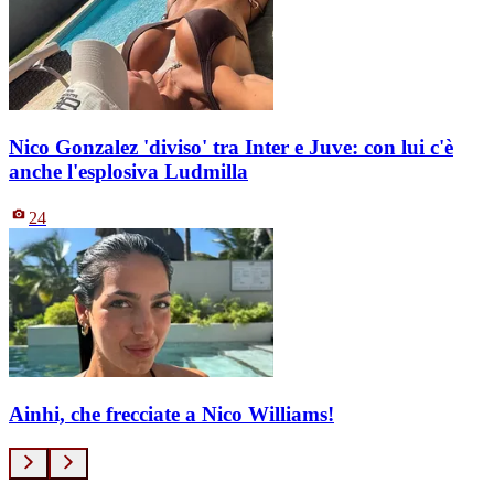
Nico Gonzalez 'diviso' tra Inter e Juve: con lui c'è
anche l'esplosiva Ludmilla
24
Ainhi, che frecciate a Nico Williams!