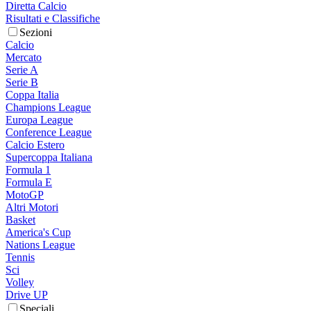
Diretta Calcio
Risultati e Classifiche
Sezioni
Calcio
Mercato
Serie A
Serie B
Coppa Italia
Champions League
Europa League
Conference League
Calcio Estero
Supercoppa Italiana
Formula 1
Formula E
MotoGP
Altri Motori
Basket
America's Cup
Nations League
Tennis
Sci
Volley
Drive UP
Speciali