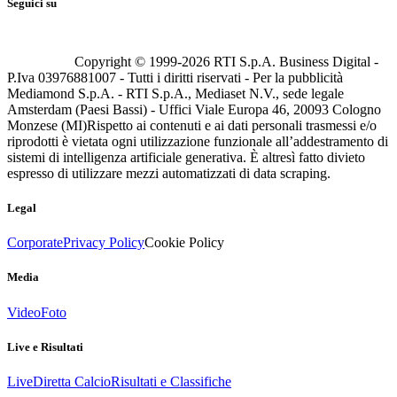
Seguici su
Copyright © 1999-
2026
RTI S.p.A. Business Digital -
P.Iva 03976881007 - Tutti i diritti riservati - Per la pubblicità
Mediamond S.p.A. - RTI S.p.A., Mediaset N.V., sede legale
Amsterdam (Paesi Bassi) - Uffici Viale Europa 46, 20093 Cologno
Monzese (MI)
Rispetto ai contenuti e ai dati personali trasmessi e/o
riprodotti è vietata ogni utilizzazione funzionale all’addestramento di
sistemi di intelligenza artificiale generativa. È altresì fatto divieto
espresso di utilizzare mezzi automatizzati di data scraping.
Legal
Corporate
Privacy Policy
Cookie Policy
Media
Video
Foto
Live e Risultati
Live
Diretta Calcio
Risultati e Classifiche