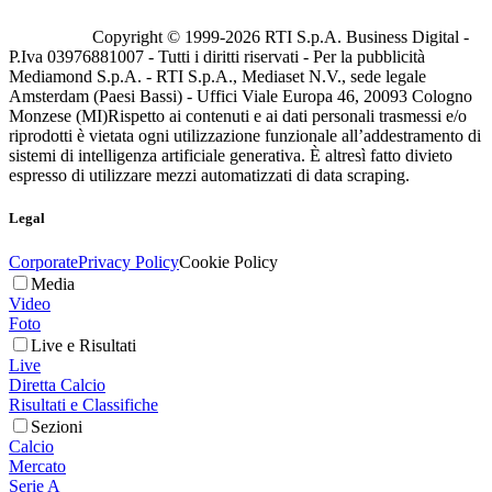
Copyright © 1999-
2026
RTI S.p.A. Business Digital -
P.Iva 03976881007 - Tutti i diritti riservati - Per la pubblicità
Mediamond S.p.A. - RTI S.p.A., Mediaset N.V., sede legale
Amsterdam (Paesi Bassi) - Uffici Viale Europa 46, 20093 Cologno
Monzese (MI)
Rispetto ai contenuti e ai dati personali trasmessi e/o
riprodotti è vietata ogni utilizzazione funzionale all’addestramento di
sistemi di intelligenza artificiale generativa. È altresì fatto divieto
espresso di utilizzare mezzi automatizzati di data scraping.
Legal
Corporate
Privacy Policy
Cookie Policy
Media
Video
Foto
Live e Risultati
Live
Diretta Calcio
Risultati e Classifiche
Sezioni
Calcio
Mercato
Serie A