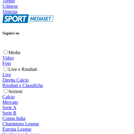
Torino
Udinese
Venezia
Seguici su
Media
Video
Foto
Live e Risultati
Live
Diretta Calcio
Risultati e Classifiche
Sezioni
Calcio
Mercato
Serie A
Serie B
Coppa Italia
Champions League
Europa League