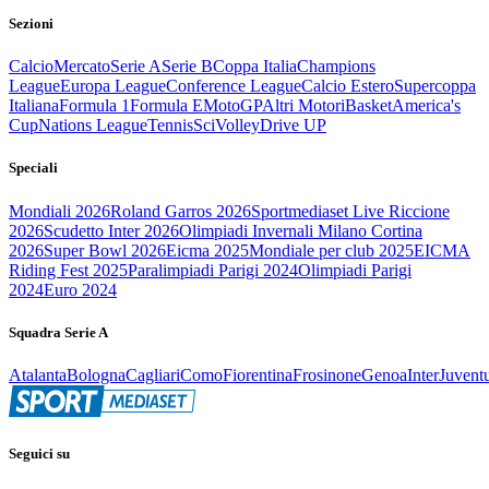
Sezioni
Calcio
Mercato
Serie A
Serie B
Coppa Italia
Champions
League
Europa League
Conference League
Calcio Estero
Supercoppa
Italiana
Formula 1
Formula E
MotoGP
Altri Motori
Basket
America's
Cup
Nations League
Tennis
Sci
Volley
Drive UP
Speciali
Mondiali 2026
Roland Garros 2026
Sportmediaset Live Riccione
2026
Scudetto Inter 2026
Olimpiadi Invernali Milano Cortina
2026
Super Bowl 2026
Eicma 2025
Mondiale per club 2025
EICMA
Riding Fest 2025
Paralimpiadi Parigi 2024
Olimpiadi Parigi
2024
Euro 2024
Squadra Serie A
Atalanta
Bologna
Cagliari
Como
Fiorentina
Frosinone
Genoa
Inter
Juvent
Seguici su