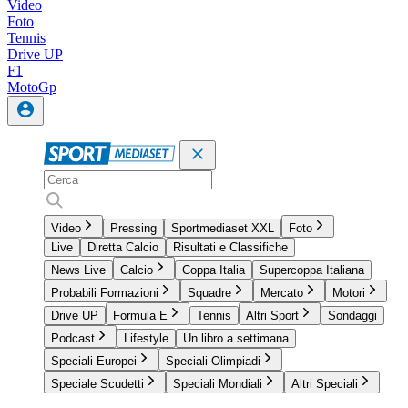
Video
Foto
Tennis
Drive UP
F1
MotoGp
Video
Pressing
Sportmediaset XXL
Foto
Live
Diretta Calcio
Risultati e Classifiche
News Live
Calcio
Coppa Italia
Supercoppa Italiana
Probabili Formazioni
Squadre
Mercato
Motori
Drive UP
Formula E
Tennis
Altri Sport
Sondaggi
Podcast
Lifestyle
Un libro a settimana
Speciali Europei
Speciali Olimpiadi
Speciale Scudetti
Speciali Mondiali
Altri Speciali