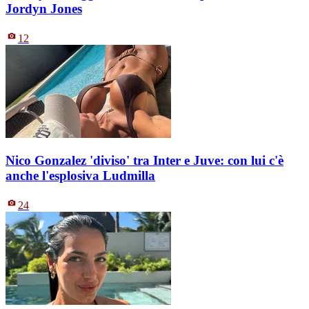
Jordyn Jones
12
Nico Gonzalez 'diviso' tra Inter e Juve: con lui c'è
anche l'esplosiva Ludmilla
24