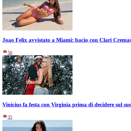
Joao Felix avvistato a Miami: bacio con Clari Crema
50
Vinicius fa festa con Virginia prima di decidere sul s
35