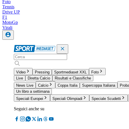
Foto
Tennis
Drive UP
F1
MotoGp
Virali
Video
Pressing
Sportmediaset XXL
Foto
Live
Diretta Calcio
Risultati e Classifiche
News Live
Calcio
Coppa Italia
Supercoppa Italiana
Proba
Un libro a settimana
Speciali Europei
Speciali Olimpiadi
Speciale Scudetti
Seguici anche su