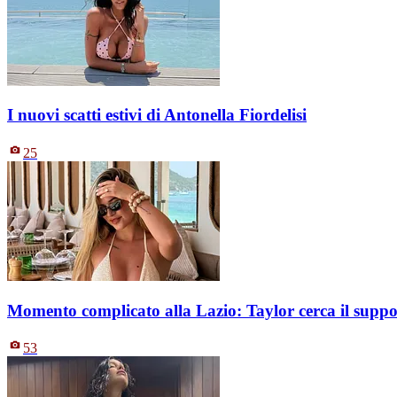
I nuovi scatti estivi di Antonella Fiordelisi
25
Momento complicato alla Lazio: Taylor cerca il suppo
53