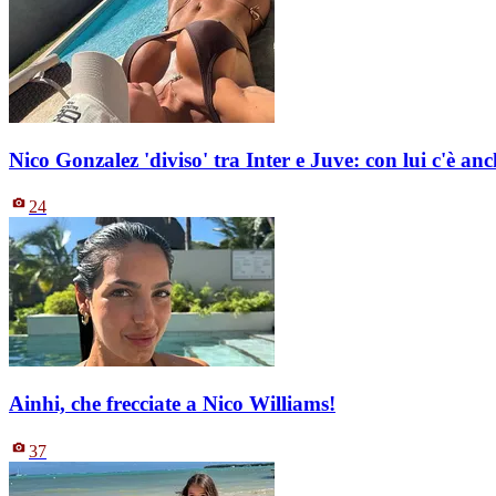
Nico Gonzalez 'diviso' tra Inter e Juve: con lui c'è an
24
Ainhi, che frecciate a Nico Williams!
37