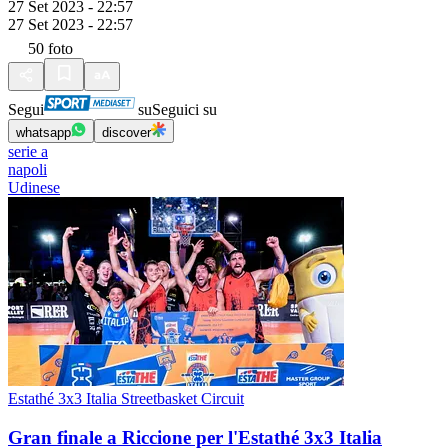
27 Set 2023 - 22:57
27 Set 2023 - 22:57
50
foto
Segui
su
Seguici su
whatsapp
discover
serie a
napoli
Udinese
Estathé 3x3 Italia Streetbasket Circuit
Gran finale a Riccione per l'Estathé 3x3 Italia