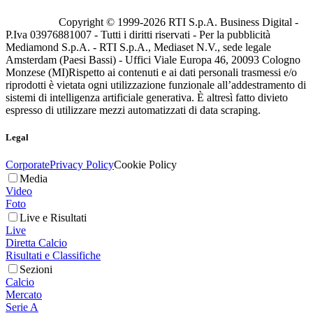
Copyright © 1999-
2026
RTI S.p.A. Business Digital -
P.Iva 03976881007 - Tutti i diritti riservati - Per la pubblicità
Mediamond S.p.A. - RTI S.p.A., Mediaset N.V., sede legale
Amsterdam (Paesi Bassi) - Uffici Viale Europa 46, 20093 Cologno
Monzese (MI)
Rispetto ai contenuti e ai dati personali trasmessi e/o
riprodotti è vietata ogni utilizzazione funzionale all’addestramento di
sistemi di intelligenza artificiale generativa. È altresì fatto divieto
espresso di utilizzare mezzi automatizzati di data scraping.
Legal
Corporate
Privacy Policy
Cookie Policy
Media
Video
Foto
Live e Risultati
Live
Diretta Calcio
Risultati e Classifiche
Sezioni
Calcio
Mercato
Serie A