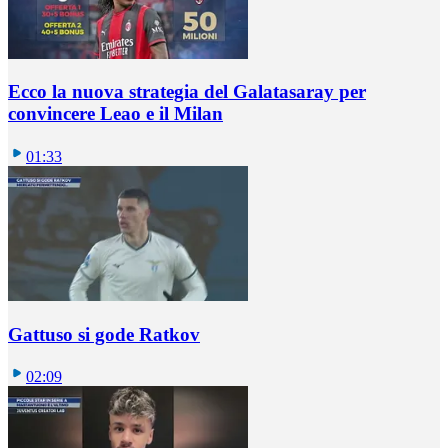
Ecco la nuova strategia del Galatasaray per
convincere Leao e il Milan
01:33
Gattuso si gode Ratkov
02:09