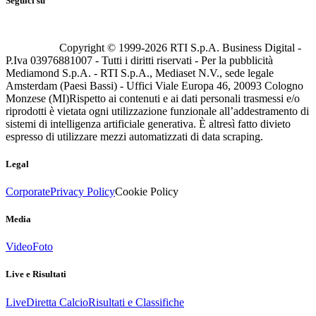
Seguici su
Copyright © 1999-
2026
RTI S.p.A. Business Digital -
P.Iva 03976881007 - Tutti i diritti riservati - Per la pubblicità
Mediamond S.p.A. - RTI S.p.A., Mediaset N.V., sede legale
Amsterdam (Paesi Bassi) - Uffici Viale Europa 46, 20093 Cologno
Monzese (MI)
Rispetto ai contenuti e ai dati personali trasmessi e/o
riprodotti è vietata ogni utilizzazione funzionale all’addestramento di
sistemi di intelligenza artificiale generativa. È altresì fatto divieto
espresso di utilizzare mezzi automatizzati di data scraping.
Legal
Corporate
Privacy Policy
Cookie Policy
Media
Video
Foto
Live e Risultati
Live
Diretta Calcio
Risultati e Classifiche