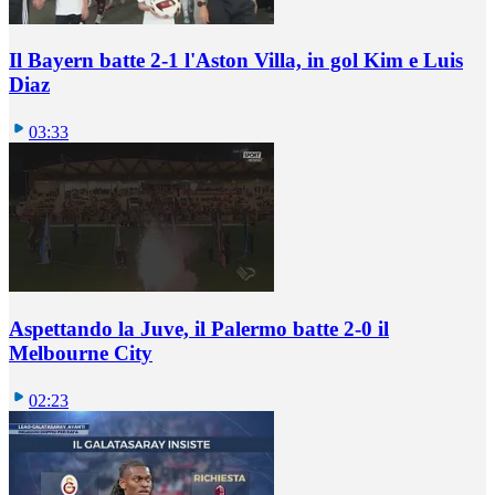
Il Bayern batte 2-1 l'Aston Villa, in gol Kim e Luis
Diaz
03:33
Aspettando la Juve, il Palermo batte 2-0 il
Melbourne City
02:23