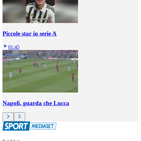
Piccole star in serie A
01:45
Napoli, guarda che Lucca