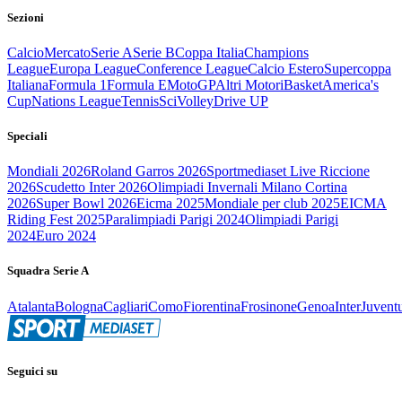
Sezioni
Calcio
Mercato
Serie A
Serie B
Coppa Italia
Champions
League
Europa League
Conference League
Calcio Estero
Supercoppa
Italiana
Formula 1
Formula E
MotoGP
Altri Motori
Basket
America's
Cup
Nations League
Tennis
Sci
Volley
Drive UP
Speciali
Mondiali 2026
Roland Garros 2026
Sportmediaset Live Riccione
2026
Scudetto Inter 2026
Olimpiadi Invernali Milano Cortina
2026
Super Bowl 2026
Eicma 2025
Mondiale per club 2025
EICMA
Riding Fest 2025
Paralimpiadi Parigi 2024
Olimpiadi Parigi
2024
Euro 2024
Squadra Serie A
Atalanta
Bologna
Cagliari
Como
Fiorentina
Frosinone
Genoa
Inter
Juvent
Seguici su