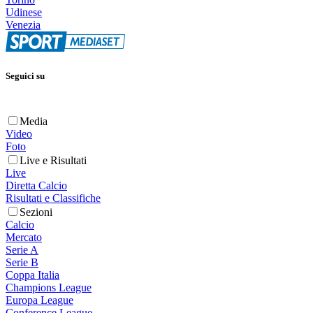
Udinese
Venezia
Seguici su
Media
Video
Foto
Live e Risultati
Live
Diretta Calcio
Risultati e Classifiche
Sezioni
Calcio
Mercato
Serie A
Serie B
Coppa Italia
Champions League
Europa League
Conference League