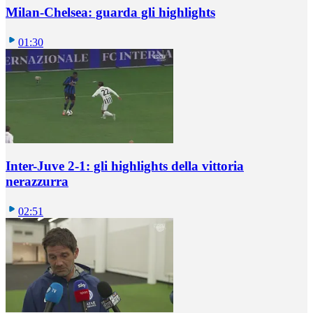
Milan-Chelsea: guarda gli highlights
01:30
Inter-Juve 2-1: gli highlights della vittoria
nerazzurra
02:51