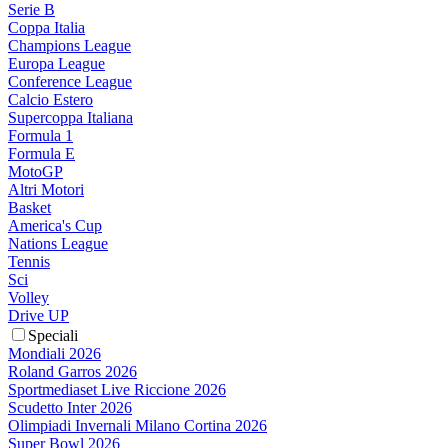
Serie B
Coppa Italia
Champions League
Europa League
Conference League
Calcio Estero
Supercoppa Italiana
Formula 1
Formula E
MotoGP
Altri Motori
Basket
America's Cup
Nations League
Tennis
Sci
Volley
Drive UP
Speciali
Mondiali 2026
Roland Garros 2026
Sportmediaset Live Riccione 2026
Scudetto Inter 2026
Olimpiadi Invernali Milano Cortina 2026
Super Bowl 2026