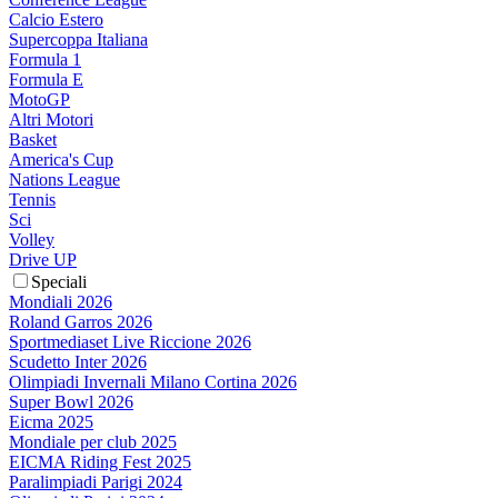
Calcio Estero
Supercoppa Italiana
Formula 1
Formula E
MotoGP
Altri Motori
Basket
America's Cup
Nations League
Tennis
Sci
Volley
Drive UP
Speciali
Mondiali 2026
Roland Garros 2026
Sportmediaset Live Riccione 2026
Scudetto Inter 2026
Olimpiadi Invernali Milano Cortina 2026
Super Bowl 2026
Eicma 2025
Mondiale per club 2025
EICMA Riding Fest 2025
Paralimpiadi Parigi 2024