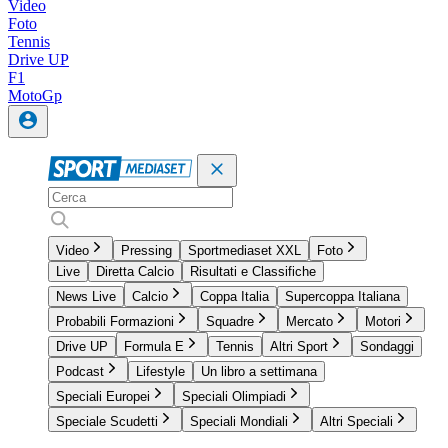
Video
Foto
Tennis
Drive UP
F1
MotoGp
Video
Pressing
Sportmediaset XXL
Foto
Live
Diretta Calcio
Risultati e Classifiche
News Live
Calcio
Coppa Italia
Supercoppa Italiana
Probabili Formazioni
Squadre
Mercato
Motori
Drive UP
Formula E
Tennis
Altri Sport
Sondaggi
Podcast
Lifestyle
Un libro a settimana
Speciali Europei
Speciali Olimpiadi
Speciale Scudetti
Speciali Mondiali
Altri Speciali