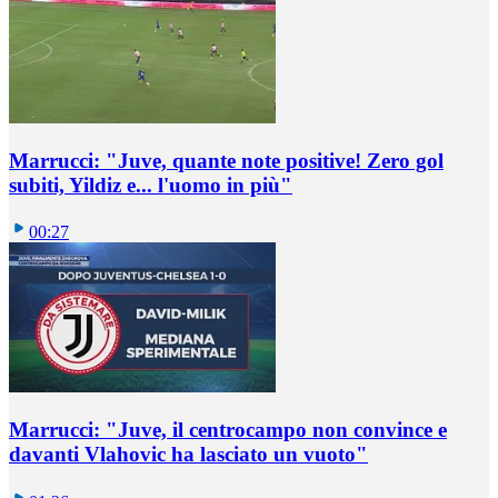
Marrucci: "Juve, quante note positive! Zero gol
subiti, Yildiz e... l'uomo in più"
00:27
Marrucci: "Juve, il centrocampo non convince e
davanti Vlahovic ha lasciato un vuoto"