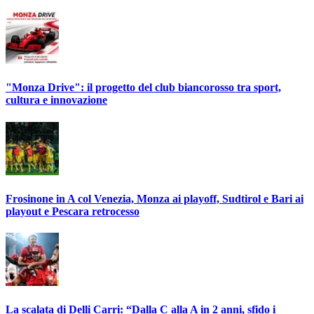
"Monza Drive": il progetto del club biancorosso tra sport,
cultura e innovazione
Frosinone in A col Venezia, Monza ai playoff, Sudtirol e Bari ai
playout e Pescara retrocesso
La scalata di Delli Carri: “Dalla C alla A in 2 anni, sfido i