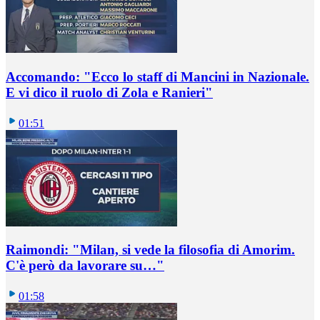
Accomando: "Ecco lo staff di Mancini in Nazionale.
E vi dico il ruolo di Zola e Ranieri"
01:51
Raimondi: "Milan, si vede la filosofia di Amorim.
C'è però da lavorare su…"
01:58