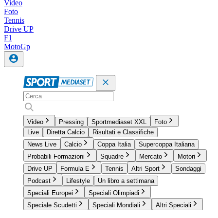
Video
Foto
Tennis
Drive UP
F1
MotoGp
Video
Pressing
Sportmediaset XXL
Foto
Live
Diretta Calcio
Risultati e Classifiche
News Live
Calcio
Coppa Italia
Supercoppa Italiana
Probabili Formazioni
Squadre
Mercato
Motori
Drive UP
Formula E
Tennis
Altri Sport
Sondaggi
Podcast
Lifestyle
Un libro a settimana
Speciali Europei
Speciali Olimpiadi
Speciale Scudetti
Speciali Mondiali
Altri Speciali