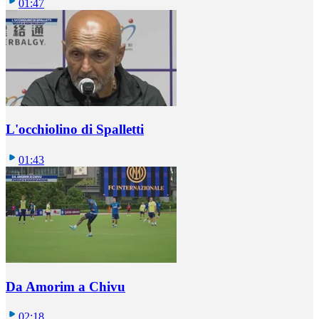
01:47
L'occhiolino di Spalletti
01:43
Da Amorim a Chivu
02:18