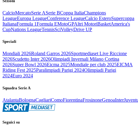
Sezioni
Calcio
Mercato
Serie A
Serie B
Coppa Italia
Champions
League
Europa League
Conference League
Calcio Estero
Supercoppa
Italiana
Formula 1
Formula E
MotoGP
Altri Motori
Basket
America's
Cup
Nations League
Tennis
Sci
Volley
Drive UP
Speciali
Mondiali 2026
Roland Garros 2026
Sportmediaset Live Riccione
2026
Scudetto Inter 2026
Olimpiadi Invernali Milano Cortina
2026
Super Bowl 2026
Eicma 2025
Mondiale per club 2025
EICMA
Riding Fest 2025
Paralimpiadi Parigi 2024
Olimpiadi Parigi
2024
Euro 2024
Squadra Serie A
Atalanta
Bologna
Cagliari
Como
Fiorentina
Frosinone
Genoa
Inter
Juvent
Seguici su