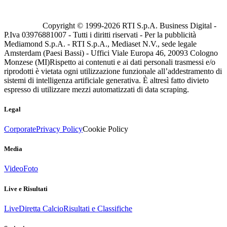
Copyright © 1999-
2026
RTI S.p.A. Business Digital -
P.Iva 03976881007 - Tutti i diritti riservati - Per la pubblicità
Mediamond S.p.A. - RTI S.p.A., Mediaset N.V., sede legale
Amsterdam (Paesi Bassi) - Uffici Viale Europa 46, 20093 Cologno
Monzese (MI)
Rispetto ai contenuti e ai dati personali trasmessi e/o
riprodotti è vietata ogni utilizzazione funzionale all’addestramento di
sistemi di intelligenza artificiale generativa. È altresì fatto divieto
espresso di utilizzare mezzi automatizzati di data scraping.
Legal
Corporate
Privacy Policy
Cookie Policy
Media
Video
Foto
Live e Risultati
Live
Diretta Calcio
Risultati e Classifiche