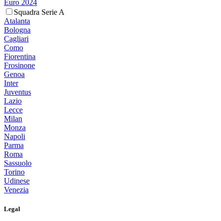
Euro 2024
Squadra Serie A
Atalanta
Bologna
Cagliari
Como
Fiorentina
Frosinone
Genoa
Inter
Juventus
Lazio
Lecce
Milan
Monza
Napoli
Parma
Roma
Sassuolo
Torino
Udinese
Venezia
Legal