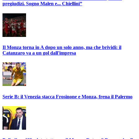
pregiudizi. Sogno Malen e... Chiellini”
Il Monza torna in A dopo un solo anno, ma che brividi: il
Catanzaro va a un gol dall'impresa
Serie B: il Venezia stacca Frosinone e Monza, frena il Palermo