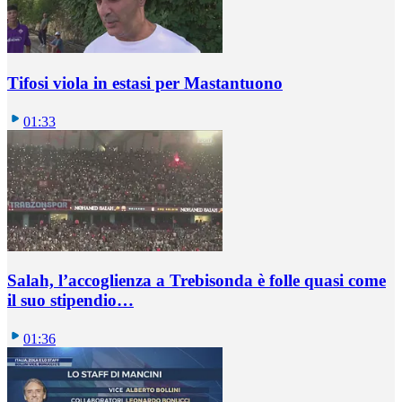
Tifosi viola in estasi per Mastantuono
01:33
Salah, l’accoglienza a Trebisonda è folle quasi come
il suo stipendio…
01:36