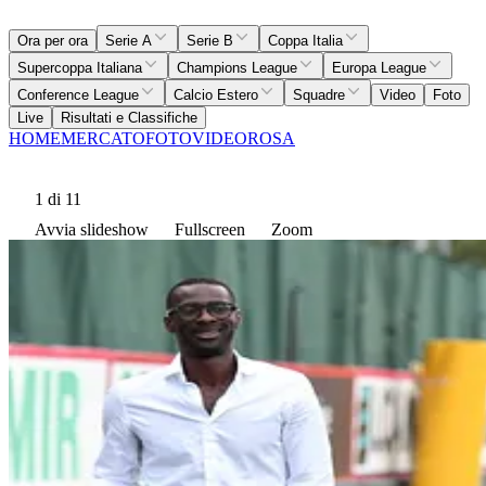
Ora per ora
Serie A
Serie B
Coppa Italia
Supercoppa Italiana
Champions League
Europa League
Conference League
Calcio Estero
Squadre
Video
Foto
Live
Risultati e Classifiche
HOME
MERCATO
FOTO
VIDEO
ROSA
1
di 11
Avvia slideshow
Fullscreen
Zoom