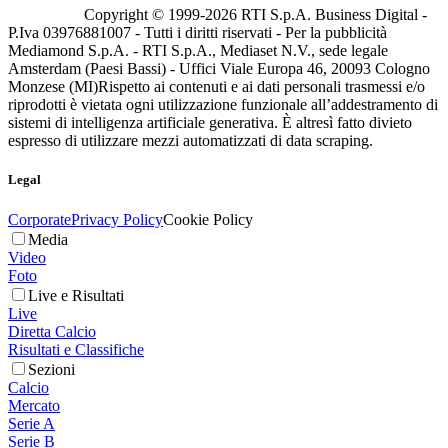
Copyright © 1999-
2026
RTI S.p.A. Business Digital -
P.Iva 03976881007 - Tutti i diritti riservati - Per la pubblicità
Mediamond S.p.A. - RTI S.p.A., Mediaset N.V., sede legale
Amsterdam (Paesi Bassi) - Uffici Viale Europa 46, 20093 Cologno
Monzese (MI)
Rispetto ai contenuti e ai dati personali trasmessi e/o
riprodotti è vietata ogni utilizzazione funzionale all’addestramento di
sistemi di intelligenza artificiale generativa. È altresì fatto divieto
espresso di utilizzare mezzi automatizzati di data scraping.
Legal
Corporate
Privacy Policy
Cookie Policy
Media
Video
Foto
Live e Risultati
Live
Diretta Calcio
Risultati e Classifiche
Sezioni
Calcio
Mercato
Serie A
Serie B