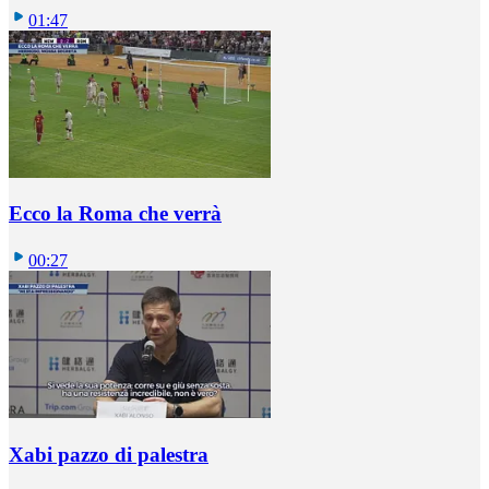
01:47
Ecco la Roma che verrà
00:27
Xabi pazzo di palestra