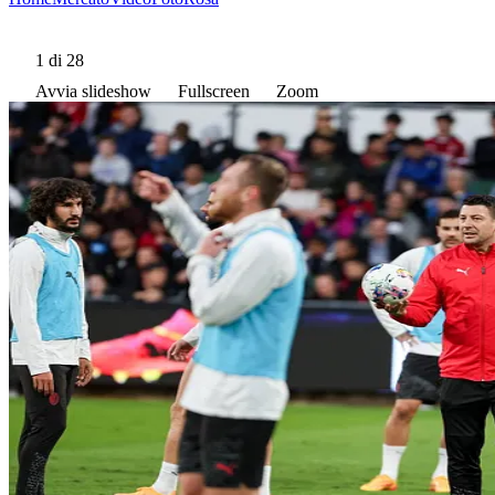
1
di 28
Avvia slideshow
Fullscreen
Zoom