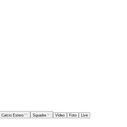
Calcio Estero
Squadre
Video
Foto
Live