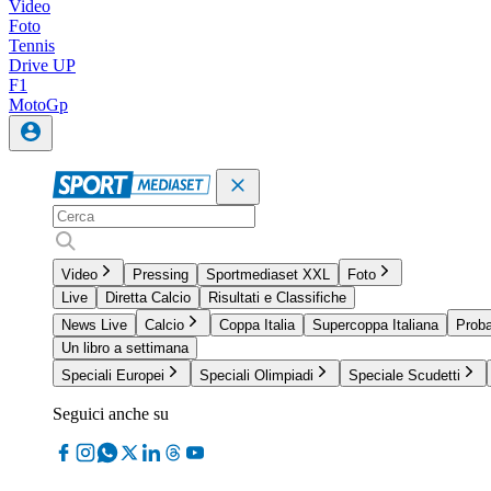
Video
Foto
Tennis
Drive UP
F1
MotoGp
Video
Pressing
Sportmediaset XXL
Foto
Live
Diretta Calcio
Risultati e Classifiche
News Live
Calcio
Coppa Italia
Supercoppa Italiana
Proba
Un libro a settimana
Speciali Europei
Speciali Olimpiadi
Speciale Scudetti
Seguici anche su