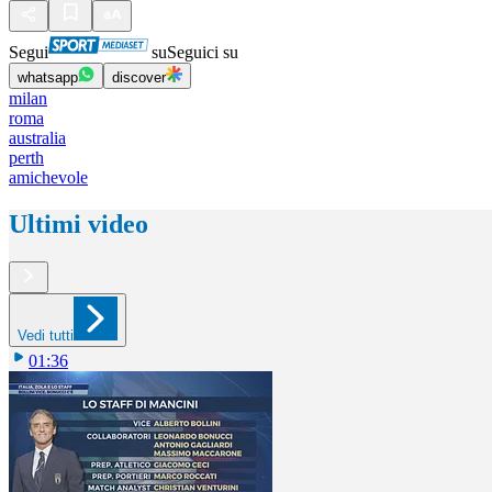
Segui
su
Seguici su
whatsapp
discover
milan
roma
australia
perth
amichevole
Ultimi video
Vedi tutti
01:36