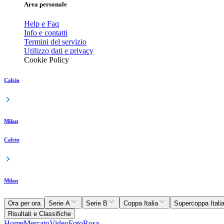
Area personale
Help e Faq
Info e contatti
Termini del servizio
Utilizzo dati e privacy
Cookie Policy
Calcio
Milan
Calcio
Milan
Ora per ora
Serie A
Serie B
Coppa Italia
Supercoppa Itali
Risultati e Classifiche
Home
Mercato
Video
Foto
Rosa