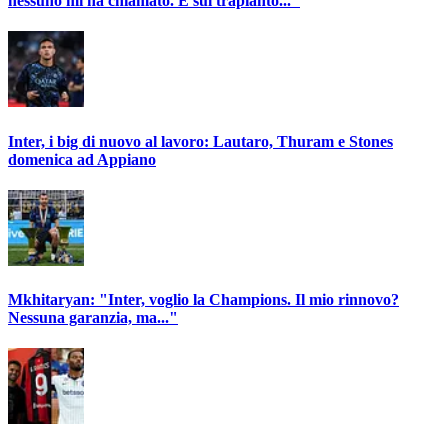
nessuno mi ha chiamato. E sul trapianto..."
Inter, i big di nuovo al lavoro: Lautaro, Thuram e Stones
domenica ad Appiano
Mkhitaryan: "Inter, voglio la Champions. Il mio rinnovo?
Nessuna garanzia, ma..."