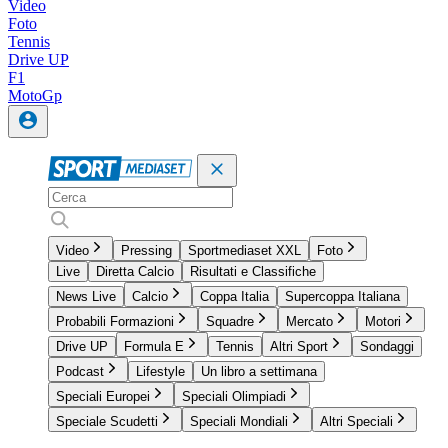
Video
Foto
Tennis
Drive UP
F1
MotoGp
Video
Pressing
Sportmediaset XXL
Foto
Live
Diretta Calcio
Risultati e Classifiche
News Live
Calcio
Coppa Italia
Supercoppa Italiana
Probabili Formazioni
Squadre
Mercato
Motori
Drive UP
Formula E
Tennis
Altri Sport
Sondaggi
Podcast
Lifestyle
Un libro a settimana
Speciali Europei
Speciali Olimpiadi
Speciale Scudetti
Speciali Mondiali
Altri Speciali