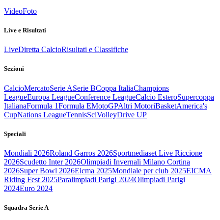
Video
Foto
Live e Risultati
Live
Diretta Calcio
Risultati e Classifiche
Sezioni
Calcio
Mercato
Serie A
Serie B
Coppa Italia
Champions
League
Europa League
Conference League
Calcio Estero
Supercoppa
Italiana
Formula 1
Formula E
MotoGP
Altri Motori
Basket
America's
Cup
Nations League
Tennis
Sci
Volley
Drive UP
Speciali
Mondiali 2026
Roland Garros 2026
Sportmediaset Live Riccione
2026
Scudetto Inter 2026
Olimpiadi Invernali Milano Cortina
2026
Super Bowl 2026
Eicma 2025
Mondiale per club 2025
EICMA
Riding Fest 2025
Paralimpiadi Parigi 2024
Olimpiadi Parigi
2024
Euro 2024
Squadra Serie A