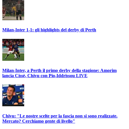
Milan-Inter 1-1: gli highlights del derby di Perth
Milan-Inter, a Perth il primo derby della stagione: Amorim
lancia Cissè, Chivu con Pio-Iddrissou LIVE
Chivu: "Le nostre scelte per la fascia non si sono realizzate.
Mercato? Cerchiamo gente di livello"