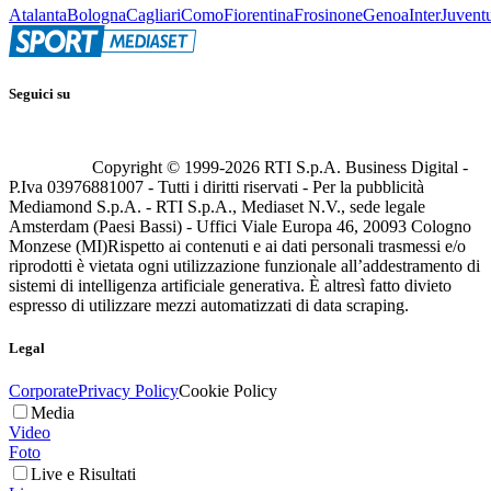
Atalanta
Bologna
Cagliari
Como
Fiorentina
Frosinone
Genoa
Inter
Juvent
Seguici su
Copyright © 1999-
2026
RTI S.p.A. Business Digital -
P.Iva 03976881007 - Tutti i diritti riservati - Per la pubblicità
Mediamond S.p.A. - RTI S.p.A., Mediaset N.V., sede legale
Amsterdam (Paesi Bassi) - Uffici Viale Europa 46, 20093 Cologno
Monzese (MI)
Rispetto ai contenuti e ai dati personali trasmessi e/o
riprodotti è vietata ogni utilizzazione funzionale all’addestramento di
sistemi di intelligenza artificiale generativa. È altresì fatto divieto
espresso di utilizzare mezzi automatizzati di data scraping.
Legal
Corporate
Privacy Policy
Cookie Policy
Media
Video
Foto
Live e Risultati