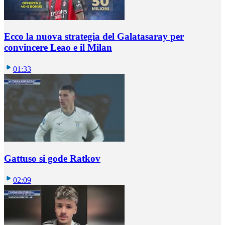
Ecco la nuova strategia del Galatasaray per
convincere Leao e il Milan
01:33
Gattuso si gode Ratkov
02:09