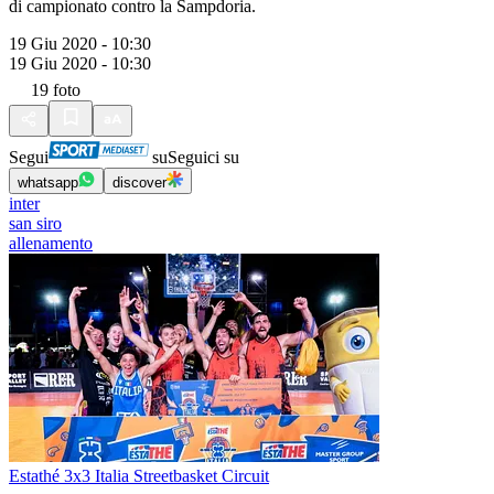
di campionato contro la Sampdoria.
19 Giu 2020 - 10:30
19 Giu 2020 - 10:30
19
foto
Segui
su
Seguici su
whatsapp
discover
inter
san siro
allenamento
Estathé 3x3 Italia Streetbasket Circuit