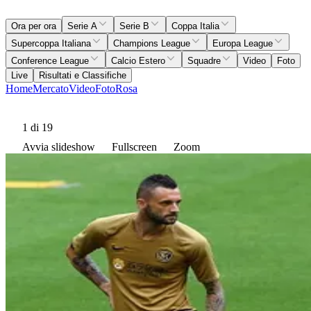
Ora per ora
Serie A
Serie B
Coppa Italia
Supercoppa Italiana
Champions League
Europa League
Conference League
Calcio Estero
Squadre
Video
Foto
Live
Risultati e Classifiche
Home
Mercato
Video
Foto
Rosa
1
di 19
Avvia slideshow
Fullscreen
Zoom