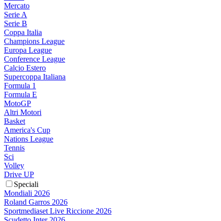
Mercato
Serie A
Serie B
Coppa Italia
Champions League
Europa League
Conference League
Calcio Estero
Supercoppa Italiana
Formula 1
Formula E
MotoGP
Altri Motori
Basket
America's Cup
Nations League
Tennis
Sci
Volley
Drive UP
Speciali
Mondiali 2026
Roland Garros 2026
Sportmediaset Live Riccione 2026
Scudetto Inter 2026