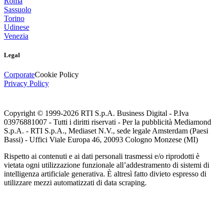
Roma
Sassuolo
Torino
Udinese
Venezia
Legal
Corporate
Cookie Policy
Privacy Policy
Copyright © 1999-
2026
RTI S.p.A. Business Digital - P.Iva
03976881007 - Tutti i diritti riservati - Per la pubblicità Mediamond
S.p.A. - RTI S.p.A., Mediaset N.V., sede legale Amsterdam (Paesi
Bassi) - Uffici Viale Europa 46, 20093 Cologno Monzese (MI)
Rispetto ai contenuti e ai dati personali trasmessi e/o riprodotti è
vietata ogni utilizzazione funzionale all’addestramento di sistemi di
intelligenza artificiale generativa. È altresì fatto divieto espresso di
utilizzare mezzi automatizzati di data scraping.