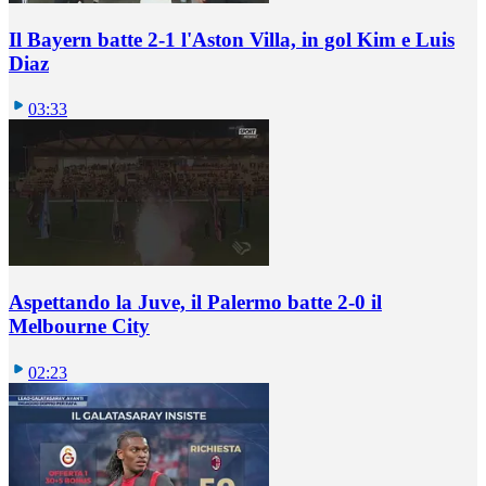
Il Bayern batte 2-1 l'Aston Villa, in gol Kim e Luis
Diaz
03:33
Aspettando la Juve, il Palermo batte 2-0 il
Melbourne City
02:23