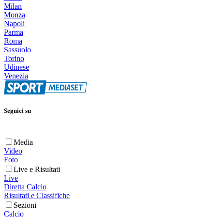
Milan
Monza
Napoli
Parma
Roma
Sassuolo
Torino
Udinese
Venezia
Seguici su
Media
Video
Foto
Live e Risultati
Live
Diretta Calcio
Risultati e Classifiche
Sezioni
Calcio