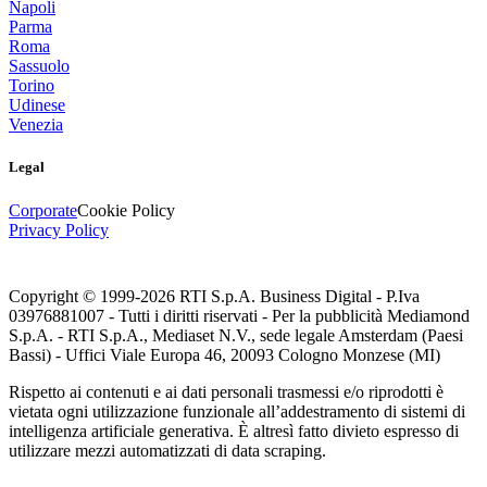
Napoli
Parma
Roma
Sassuolo
Torino
Udinese
Venezia
Legal
Corporate
Cookie Policy
Privacy Policy
Copyright © 1999-
2026
RTI S.p.A. Business Digital - P.Iva
03976881007 - Tutti i diritti riservati - Per la pubblicità Mediamond
S.p.A. - RTI S.p.A., Mediaset N.V., sede legale Amsterdam (Paesi
Bassi) - Uffici Viale Europa 46, 20093 Cologno Monzese (MI)
Rispetto ai contenuti e ai dati personali trasmessi e/o riprodotti è
vietata ogni utilizzazione funzionale all’addestramento di sistemi di
intelligenza artificiale generativa. È altresì fatto divieto espresso di
utilizzare mezzi automatizzati di data scraping.