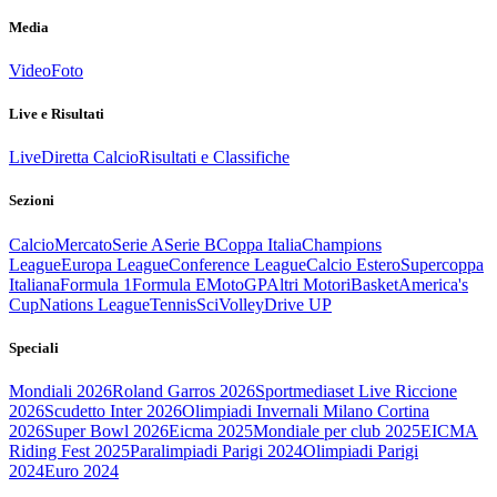
Media
Video
Foto
Live e Risultati
Live
Diretta Calcio
Risultati e Classifiche
Sezioni
Calcio
Mercato
Serie A
Serie B
Coppa Italia
Champions
League
Europa League
Conference League
Calcio Estero
Supercoppa
Italiana
Formula 1
Formula E
MotoGP
Altri Motori
Basket
America's
Cup
Nations League
Tennis
Sci
Volley
Drive UP
Speciali
Mondiali 2026
Roland Garros 2026
Sportmediaset Live Riccione
2026
Scudetto Inter 2026
Olimpiadi Invernali Milano Cortina
2026
Super Bowl 2026
Eicma 2025
Mondiale per club 2025
EICMA
Riding Fest 2025
Paralimpiadi Parigi 2024
Olimpiadi Parigi
2024
Euro 2024