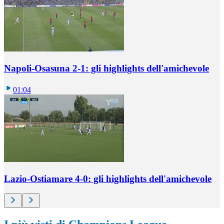
Napoli-Osasuna 2-1: gli highlights dell'amichevole
01:04
Lazio-Ostiamare 4-0: gli highlights dell'amichevole