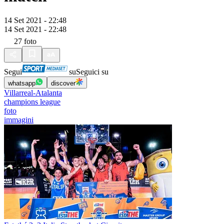
14 Set 2021 - 22:48
14 Set 2021 - 22:48
27
foto
Segui
su
Seguici su
whatsapp
discover
Villarreal-Atalanta
champions league
foto
immagini