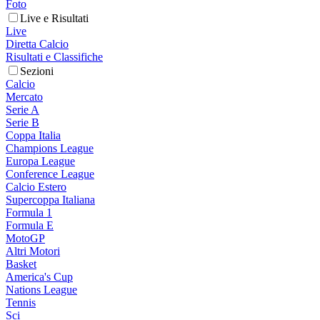
Foto
Live e Risultati
Live
Diretta Calcio
Risultati e Classifiche
Sezioni
Calcio
Mercato
Serie A
Serie B
Coppa Italia
Champions League
Europa League
Conference League
Calcio Estero
Supercoppa Italiana
Formula 1
Formula E
MotoGP
Altri Motori
Basket
America's Cup
Nations League
Tennis
Sci