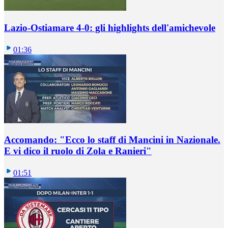
Lazio-Ostiamare 4-0: gli highlights dell'amichevole
01:36
Accomando: "Ecco lo staff di Mancini in Nazionale.
E vi dico il ruolo di Zola e Ranieri"
01:51