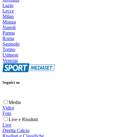
Lazio
Lecce
Milan
Monza
Napoli
Parma
Roma
Sassuolo
Torino
Udinese
Venezia
Seguici su
Media
Video
Foto
Live e Risultati
Live
Diretta Calcio
Risultati e Classifiche