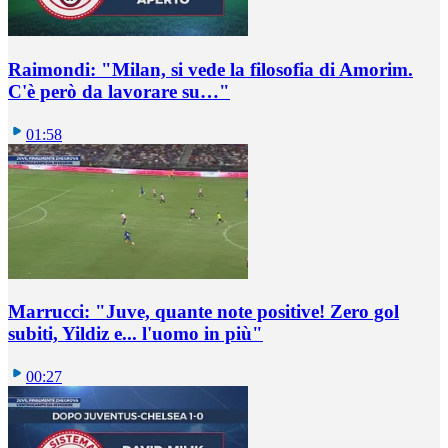
Raimondi: "Milan, si vede la filosofia di Amorim.
C'è però da lavorare su…"
01:58
Marrucci: "Juve, quante note positive! Zero gol
subiti, Yildiz e... l'uomo in più"
00:27