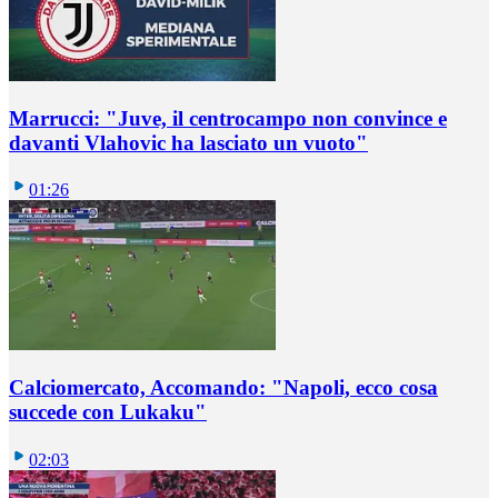
Marrucci: "Juve, il centrocampo non convince e
davanti Vlahovic ha lasciato un vuoto"
01:26
Calciomercato, Accomando: "Napoli, ecco cosa
succede con Lukaku"
02:03