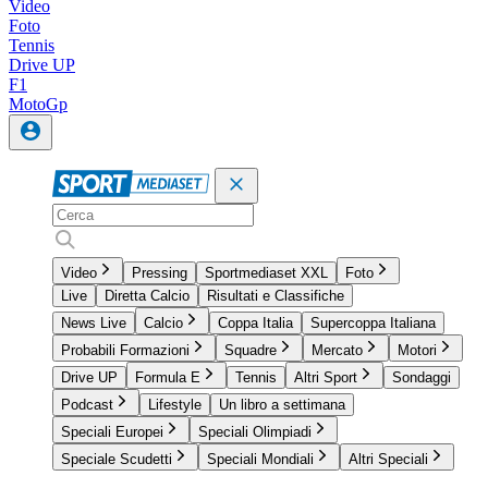
Video
Foto
Tennis
Drive UP
F1
MotoGp
Video
Pressing
Sportmediaset XXL
Foto
Live
Diretta Calcio
Risultati e Classifiche
News Live
Calcio
Coppa Italia
Supercoppa Italiana
Probabili Formazioni
Squadre
Mercato
Motori
Drive UP
Formula E
Tennis
Altri Sport
Sondaggi
Podcast
Lifestyle
Un libro a settimana
Speciali Europei
Speciali Olimpiadi
Speciale Scudetti
Speciali Mondiali
Altri Speciali