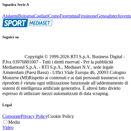
Squadra Serie A
Atalanta
Bologna
Cagliari
Como
Fiorentina
Frosinone
Genoa
Inter
Juvent
Seguici su
Copyright © 1999-
2026
RTI S.p.A. Business Digital -
P.Iva 03976881007 - Tutti i diritti riservati - Per la pubblicità
Mediamond S.p.A. - RTI S.p.A., Mediaset N.V., sede legale
Amsterdam (Paesi Bassi) - Uffici Viale Europa 46, 20093 Cologno
Monzese (MI)
Rispetto ai contenuti e ai dati personali trasmessi e/o
riprodotti è vietata ogni utilizzazione funzionale all’addestramento di
sistemi di intelligenza artificiale generativa. È altresì fatto divieto
espresso di utilizzare mezzi automatizzati di data scraping.
Legal
Corporate
Privacy Policy
Cookie Policy
Media
Video