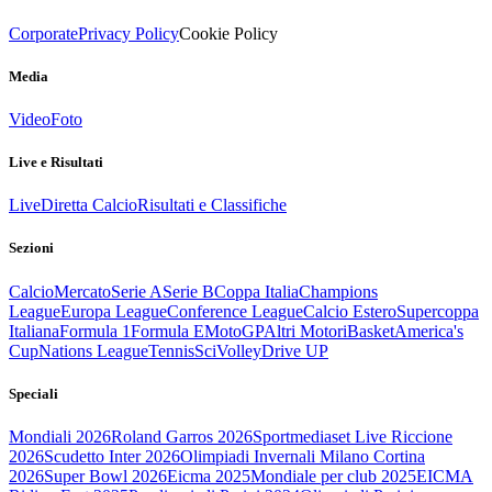
Corporate
Privacy Policy
Cookie Policy
Media
Video
Foto
Live e Risultati
Live
Diretta Calcio
Risultati e Classifiche
Sezioni
Calcio
Mercato
Serie A
Serie B
Coppa Italia
Champions
League
Europa League
Conference League
Calcio Estero
Supercoppa
Italiana
Formula 1
Formula E
MotoGP
Altri Motori
Basket
America's
Cup
Nations League
Tennis
Sci
Volley
Drive UP
Speciali
Mondiali 2026
Roland Garros 2026
Sportmediaset Live Riccione
2026
Scudetto Inter 2026
Olimpiadi Invernali Milano Cortina
2026
Super Bowl 2026
Eicma 2025
Mondiale per club 2025
EICMA