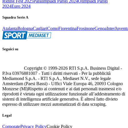
Riding Fest 2025
Paralimpiadi Parigi 2024
Olimpiadi Parigi
2024
Euro 2024
Squadra Serie A
Atalanta
Bologna
Cagliari
Como
Fiorentina
Frosinone
Genoa
Inter
Juvent
Seguici su
Copyright © 1999-
2026
RTI S.p.A. Business Digital -
P.Iva 03976881007 - Tutti i diritti riservati - Per la pubblicità
Mediamond S.p.A. - RTI S.p.A., Mediaset N.V., sede legale
Amsterdam (Paesi Bassi) - Uffici Viale Europa 46, 20093 Cologno
Monzese (MI)
Rispetto ai contenuti e ai dati personali trasmessi e/o
riprodotti è vietata ogni utilizzazione funzionale all’addestramento di
sistemi di intelligenza artificiale generativa. È altresì fatto divieto
espresso di utilizzare mezzi automatizzati di data scraping.
Legal
Corporate
Privacy Policy
Cookie Policy