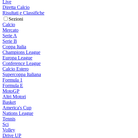
Live
Diretta Calcio
Risultati e Classifiche
Sezioni
Calcio
Mercato
Serie A
Serie B
Coppa Italia
Champions League
Europa League
Conference League
Calcio Estero
Supercoppa Italiana
Formula 1
Formula E
MotoGP
Altri Motori
Basket
America's Cup
Nations League
Tennis
Sci
Volley
Drive UP