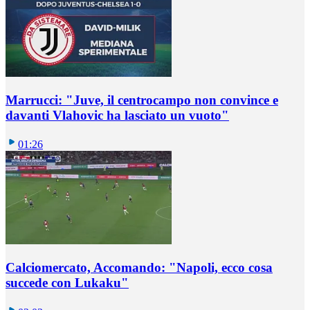
Marrucci: "Juve, il centrocampo non convince e
davanti Vlahovic ha lasciato un vuoto"
01:26
Calciomercato, Accomando: "Napoli, ecco cosa
succede con Lukaku"