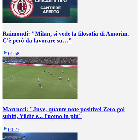
Raimondi: "Milan, si vede la filosofia di Amorim.
C'è però da lavorare su…"
01:58
Marrucci: "Juve, quante note positive! Zero gol
subiti, Yildiz e... l'uomo in più"
00:27