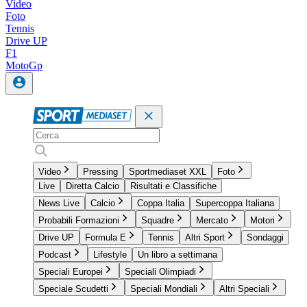
Video
Foto
Tennis
Drive UP
F1
MotoGp
Video
Pressing
Sportmediaset XXL
Foto
Live
Diretta Calcio
Risultati e Classifiche
News Live
Calcio
Coppa Italia
Supercoppa Italiana
Probabili Formazioni
Squadre
Mercato
Motori
Drive UP
Formula E
Tennis
Altri Sport
Sondaggi
Podcast
Lifestyle
Un libro a settimana
Speciali Europei
Speciali Olimpiadi
Speciale Scudetti
Speciali Mondiali
Altri Speciali