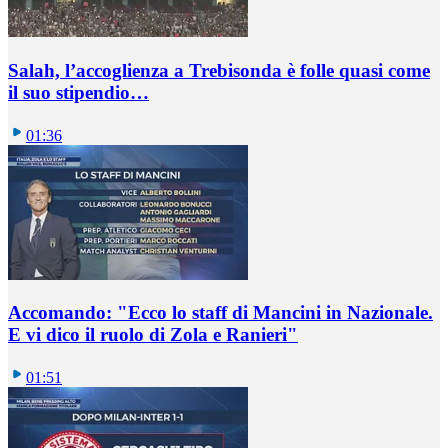
Salah, l’accoglienza a Trebisonda è folle quasi come
il suo stipendio…
01:36
Accomando: "Ecco lo staff di Mancini in Nazionale.
E vi dico il ruolo di Zola e Ranieri"
01:51