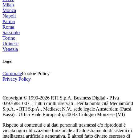
Milan
Monza
Napoli
Parma
Roma
Sassuolo
Torino
Udinese
Venezia
Legal
Corporate
Cookie Policy
Privacy Policy
Copyright © 1999-
2026
RTI S.p.A. Business Digital - P.Iva
03976881007 - Tutti i diritti riservati - Per la pubblicità Mediamond
S.p.A. - RTI S.p.A., Mediaset N.V., sede legale Amsterdam (Paesi
Bassi) - Uffici Viale Europa 46, 20093 Cologno Monzese (MI)
Rispetto ai contenuti e ai dati personali trasmessi e/o riprodotti è
vietata ogni utilizzazione funzionale all’addestramento di sistemi di
intelligenza artificiale generativa. È altresì fatto divieto espresso di