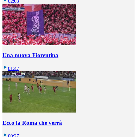
02:03
Una nuova Fiorentina
01:47
Ecco la Roma che verrà
00:27