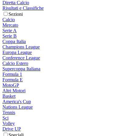
Diretta Calcio
Risultati e Classifiche
Sezioni
Calcio
Mercato
Serie A
Serie B
Coppa Italia
Champions League
Europa League
Conference League
Calcio Estero
Supercoppa Italiana
Formula 1
Formula E
MotoGP
Altri Motori
Basket
America's Cup
Nations League
Tennis
Sci
Volley
Drive UP
Speciali