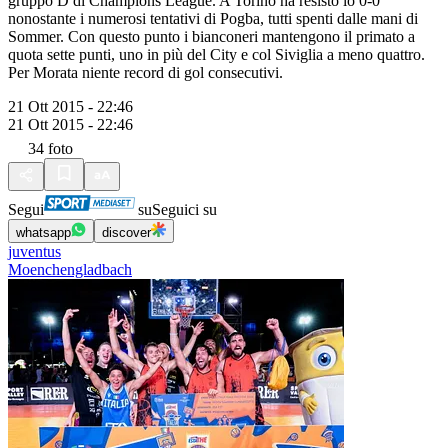
gruppo D di Champions League. A Torino ha resisto lo 0-0
nonostante i numerosi tentativi di Pogba, tutti spenti dalle mani di
Sommer. Con questo punto i bianconeri mantengono il primato a
quota sette punti, uno in più del City e col Siviglia a meno quattro.
Per Morata niente record di gol consecutivi.
21 Ott 2015 - 22:46
21 Ott 2015 - 22:46
34
foto
Segui
su
Seguici su
whatsapp
discover
juventus
Moenchengladbach