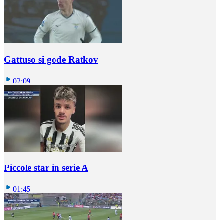
Gattuso si gode Ratkov
02:09
Piccole star in serie A
01:45