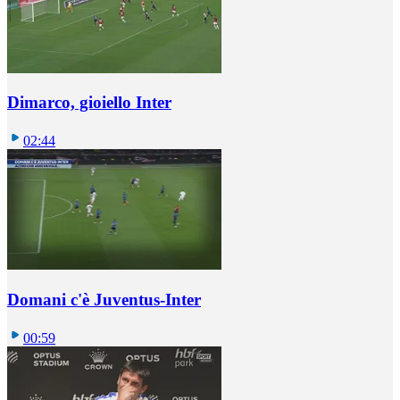
Dimarco, gioiello Inter
02:44
Domani c'è Juventus-Inter
00:59