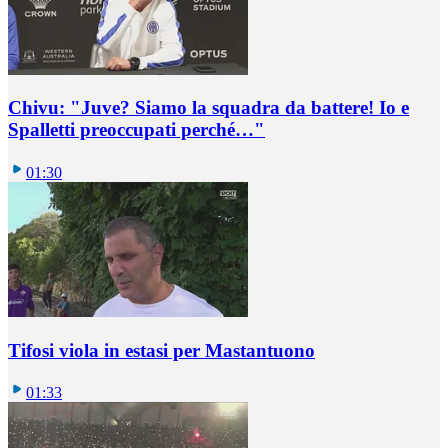
Chivu: "Juve? Siamo la squadra da battere! Io e
Spalletti preoccupati perché…"
01:30
Tifosi viola in estasi per Mastantuono
01:33