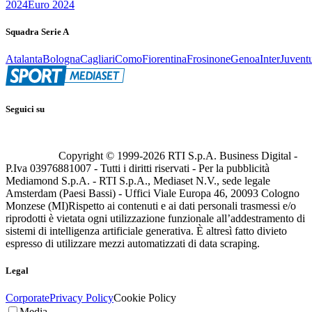
2024
Euro 2024
Squadra Serie A
Atalanta
Bologna
Cagliari
Como
Fiorentina
Frosinone
Genoa
Inter
Juvent
Seguici su
Copyright © 1999-
2026
RTI S.p.A. Business Digital -
P.Iva 03976881007 - Tutti i diritti riservati - Per la pubblicità
Mediamond S.p.A. - RTI S.p.A., Mediaset N.V., sede legale
Amsterdam (Paesi Bassi) - Uffici Viale Europa 46, 20093 Cologno
Monzese (MI)
Rispetto ai contenuti e ai dati personali trasmessi e/o
riprodotti è vietata ogni utilizzazione funzionale all’addestramento di
sistemi di intelligenza artificiale generativa. È altresì fatto divieto
espresso di utilizzare mezzi automatizzati di data scraping.
Legal
Corporate
Privacy Policy
Cookie Policy
Media