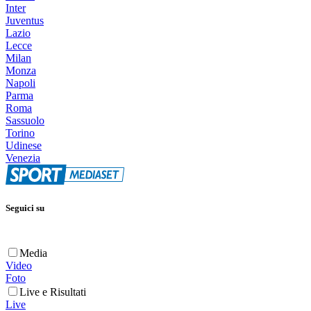
Inter
Juventus
Lazio
Lecce
Milan
Monza
Napoli
Parma
Roma
Sassuolo
Torino
Udinese
Venezia
Seguici su
Media
Video
Foto
Live e Risultati
Live