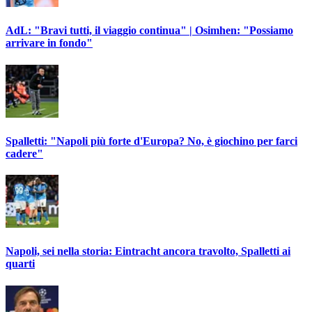
AdL: "Bravi tutti, il viaggio continua" | Osimhen: "Possiamo
arrivare in fondo"
Spalletti: "Napoli più forte d'Europa? No, è giochino per farci
cadere"
Napoli, sei nella storia: Eintracht ancora travolto, Spalletti ai
quarti