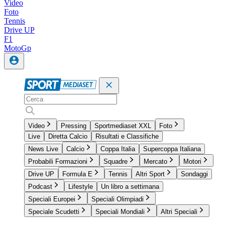
Video
Foto
Tennis
Drive UP
F1
MotoGp
Video
Pressing
Sportmediaset XXL
Foto
Live
Diretta Calcio
Risultati e Classifiche
News Live
Calcio
Coppa Italia
Supercoppa Italiana
Probabili Formazioni
Squadre
Mercato
Motori
Drive UP
Formula E
Tennis
Altri Sport
Sondaggi
Podcast
Lifestyle
Un libro a settimana
Speciali Europei
Speciali Olimpiadi
Speciale Scudetti
Speciali Mondiali
Altri Speciali