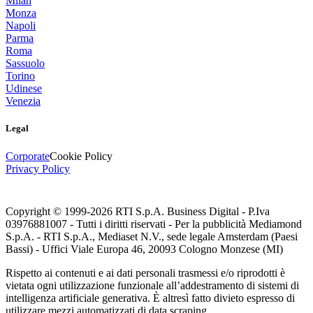
Milan
Monza
Napoli
Parma
Roma
Sassuolo
Torino
Udinese
Venezia
Legal
Corporate
Cookie Policy
Privacy Policy
Copyright © 1999-
2026
RTI S.p.A. Business Digital - P.Iva
03976881007 - Tutti i diritti riservati - Per la pubblicità Mediamond
S.p.A. - RTI S.p.A., Mediaset N.V., sede legale Amsterdam (Paesi
Bassi) - Uffici Viale Europa 46, 20093 Cologno Monzese (MI)
Rispetto ai contenuti e ai dati personali trasmessi e/o riprodotti è
vietata ogni utilizzazione funzionale all’addestramento di sistemi di
intelligenza artificiale generativa. È altresì fatto divieto espresso di
utilizzare mezzi automatizzati di data scraping.