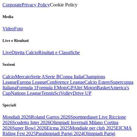
Corporate
Privacy Policy
Cookie Policy
Media
Video
Foto
Live e Risultati
Live
Diretta Calcio
Risultati e Classifiche
Sezioni
Calcio
Mercato
Serie A
Serie B
Coppa Italia
Champions
League
Europa League
Conference League
Calcio Estero
Supercoppa
Italiana
Formula 1
Formula E
MotoGP
Altri Motori
Basket
America's
Cup
Nations League
Tennis
Sci
Volley
Drive UP
Speciali
Mondiali 2026
Roland Garros 2026
Sportmediaset Live Riccione
2026
Scudetto Inter 2026
Olimpiadi Invernali Milano Cortina
2026
Super Bowl 2026
Eicma 2025
Mondiale per club 2025
EICMA
Riding Fest 2025
Paralimpiadi Parigi 2024
Olimpiadi Parigi