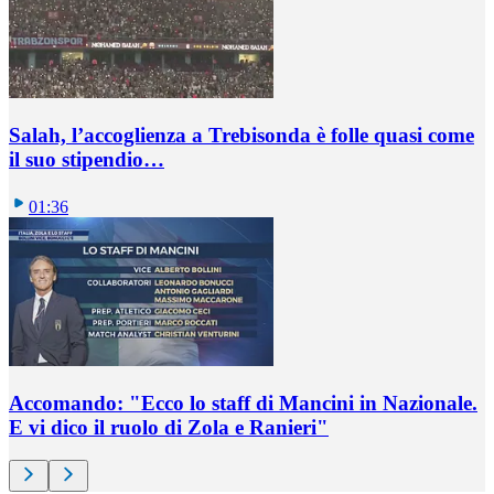
Salah, l’accoglienza a Trebisonda è folle quasi come
il suo stipendio…
01:36
Accomando: "Ecco lo staff di Mancini in Nazionale.
E vi dico il ruolo di Zola e Ranieri"