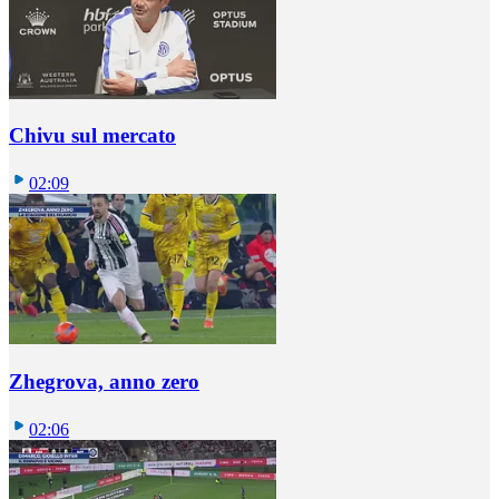
Chivu sul mercato
02:09
Zhegrova, anno zero
02:06