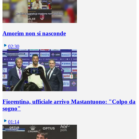
Amorim non si nasconde
02:30
Fiorentina, ufficiale arrivo Mastantuono: "Colpo da
sogno"
01:14