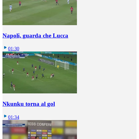
Napoli, guarda che Lucca
01:30
Nkunku torna al gol
01:34