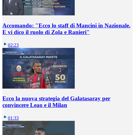
Accomando: "Ecco lo staff di Mancini in Nazionale.
E vi dico il ruolo di Zola e Ranieri"
02:23
Ecco la nuova strategia del Galatasaray per
convincere Leao e il Milan
01:33