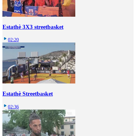
Estathè 3X3 streetbasket
02:20
Estathè Streetbasket
02:36