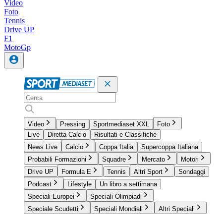
Video
Foto
Tennis
Drive UP
F1
MotoGp
Video
Pressing
Sportmediaset XXL
Foto
Live
Diretta Calcio
Risultati e Classifiche
News Live
Calcio
Coppa Italia
Supercoppa Italiana
Probabili Formazioni
Squadre
Mercato
Motori
Drive UP
Formula E
Tennis
Altri Sport
Sondaggi
Podcast
Lifestyle
Un libro a settimana
Speciali Europei
Speciali Olimpiadi
Speciale Scudetti
Speciali Mondiali
Altri Speciali