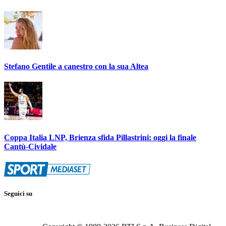
Stefano Gentile a canestro con la sua Altea
Coppa Italia LNP, Brienza sfida Pillastrini: oggi la finale
Cantù-Cividale
Seguici su