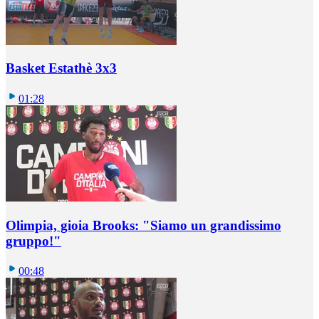
Basket Estathè 3x3
01:28
Olimpia, gioia Brooks: "Siamo un grandissimo
gruppo!"
00:48