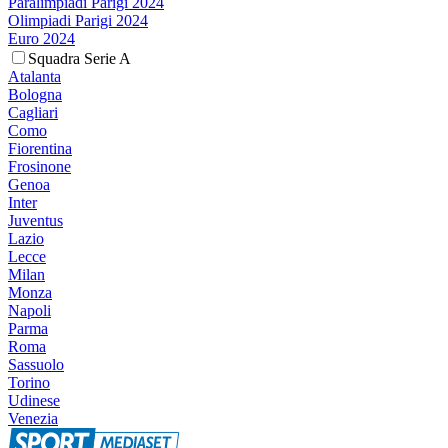
Paralimpiadi Parigi 2024
Olimpiadi Parigi 2024
Euro 2024
Squadra Serie A
Atalanta
Bologna
Cagliari
Como
Fiorentina
Frosinone
Genoa
Inter
Juventus
Lazio
Lecce
Milan
Monza
Napoli
Parma
Roma
Sassuolo
Torino
Udinese
Venezia