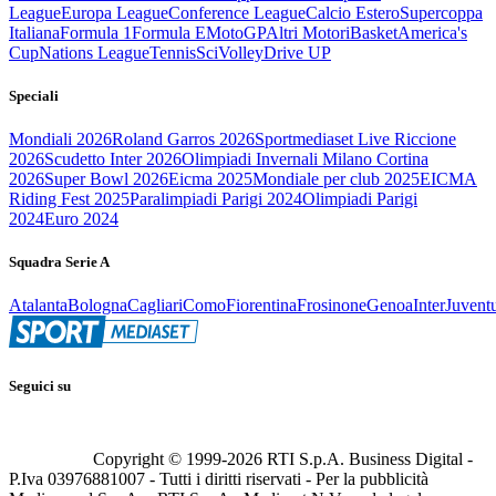
League
Europa League
Conference League
Calcio Estero
Supercoppa
Italiana
Formula 1
Formula E
MotoGP
Altri Motori
Basket
America's
Cup
Nations League
Tennis
Sci
Volley
Drive UP
Speciali
Mondiali 2026
Roland Garros 2026
Sportmediaset Live Riccione
2026
Scudetto Inter 2026
Olimpiadi Invernali Milano Cortina
2026
Super Bowl 2026
Eicma 2025
Mondiale per club 2025
EICMA
Riding Fest 2025
Paralimpiadi Parigi 2024
Olimpiadi Parigi
2024
Euro 2024
Squadra Serie A
Atalanta
Bologna
Cagliari
Como
Fiorentina
Frosinone
Genoa
Inter
Juvent
Seguici su
Copyright © 1999-
2026
RTI S.p.A. Business Digital -
P.Iva 03976881007 - Tutti i diritti riservati - Per la pubblicità