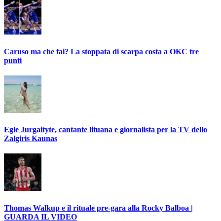
Caruso ma che fai? La stoppata di scarpa costa a OKC tre
punti
Egle Jurgaityte, cantante lituana e giornalista per la TV dello
Zalgiris Kaunas
Thomas Walkup e il rituale pre-gara alla Rocky Balboa |
GUARDA IL VIDEO