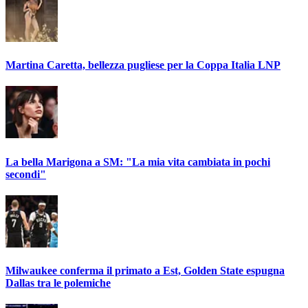
Martina Caretta, bellezza pugliese per la Coppa Italia LNP
La bella Marigona a SM: "La mia vita cambiata in pochi
secondi"
Milwaukee conferma il primato a Est, Golden State espugna
Dallas tra le polemiche