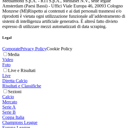
Mediamond S.p.A. - RTI S.p.A., Mediaset N.V., sede legale
Amsterdam (Paesi Bassi) - Uffici Viale Europa 46, 20093 Cologno
Monzese (MI)
Rispetto ai contenuti e ai dati personali trasmessi e/o
riprodotti è vietata ogni utilizzazione funzionale all’addestramento di
sistemi di intelligenza artificiale generativa. È altresì fatto divieto
espresso di utilizzare mezzi automatizzati di data scraping.
Legal
Corporate
Privacy Policy
Cookie Policy
Media
Video
Foto
Live e Risultati
Live
Diretta Calcio
Risultati e Classifiche
Sezioni
Calcio
Mercato
Serie A
Serie B
Coppa Italia
Champions League
Europa League