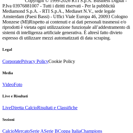
Copyright © 1999-
2026
RTI S.p.A. Business Digital -
P.Iva 03976881007 - Tutti i diritti riservati - Per la pubblicità
Mediamond S.p.A. - RTI S.p.A., Mediaset N.V., sede legale
Amsterdam (Paesi Bassi) - Uffici Viale Europa 46, 20093 Cologno
Monzese (MI)
Rispetto ai contenuti e ai dati personali trasmessi e/o
riprodotti è vietata ogni utilizzazione funzionale all’addestramento di
sistemi di intelligenza artificiale generativa. È altresì fatto divieto
espresso di utilizzare mezzi automatizzati di data scraping.
Legal
Corporate
Privacy Policy
Cookie Policy
Media
Video
Foto
Live e Risultati
Live
Diretta Calcio
Risultati e Classifiche
Sezioni
Calcio
Mercato
Serie A
Serie B
Coppa Italia
Champions