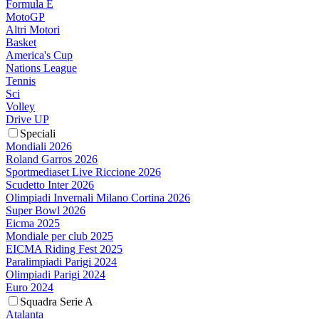
Formula E
MotoGP
Altri Motori
Basket
America's Cup
Nations League
Tennis
Sci
Volley
Drive UP
Speciali
Mondiali 2026
Roland Garros 2026
Sportmediaset Live Riccione 2026
Scudetto Inter 2026
Olimpiadi Invernali Milano Cortina 2026
Super Bowl 2026
Eicma 2025
Mondiale per club 2025
EICMA Riding Fest 2025
Paralimpiadi Parigi 2024
Olimpiadi Parigi 2024
Euro 2024
Squadra Serie A
Atalanta