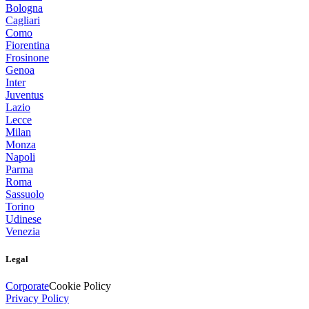
Bologna
Cagliari
Como
Fiorentina
Frosinone
Genoa
Inter
Juventus
Lazio
Lecce
Milan
Monza
Napoli
Parma
Roma
Sassuolo
Torino
Udinese
Venezia
Legal
Corporate
Cookie Policy
Privacy Policy