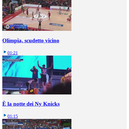
Olimpia, scudetto vicino
01:21
È la notte dei Ny Knicks
01:15