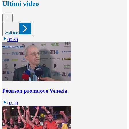
Ultimi video
Vedi tutti
00:39
Peterson promuove Venezia
02:38