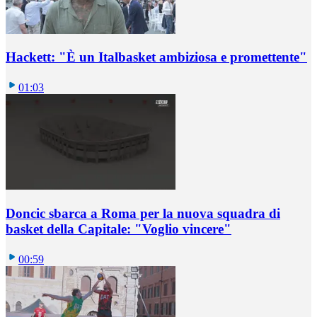
Hackett: "È un Italbasket ambiziosa e promettente"
01:03
Doncic sbarca a Roma per la nuova squadra di
basket della Capitale: "Voglio vincere"
00:59