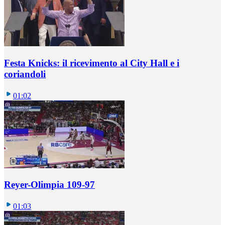
Festa Knicks: il ricevimento al City Hall e i
coriandoli
01:02
Reyer-Olimpia 109-97
01:03